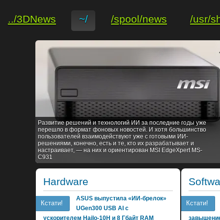
../3DNews
~/
/spool/news
/usr/s
Развитие решений и технологий ИИ за последние годы уже
перешло в формат фоновых новостей. И хотя большинство
пользователей взаимодействуют уже с готовыми ИИ-
решениями, конечно, есть и те, кто их разрабатывает и
настраивает, — на них и ориентирован MSI EdgeXpert MS-
C931
Hardware
Softwa
ASUS выпустила «ИИ-брелок»
Кстати!
Кстати!
UGen300 USB AI с
ускорителем Hailo-10H и 8 Гбайт RAM
завышение