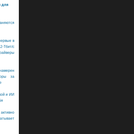
м для
аняются
первые в
бит/с
драйверы
намерен
боры за
е
кой и ИИ
бя
 активно
тывает