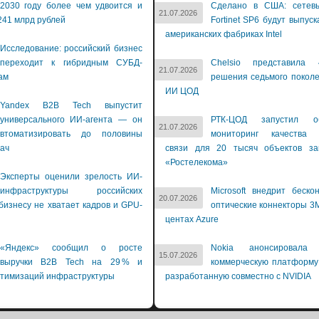
2030 году более чем удвоится и
Сделано в США: сетев
21.07.2026
241 млрд рублей
Fortinet SP6 будут выпуск
американских фабриках Intel
Исследование: российский бизнес
переходит к гибридным СУБД-
Chelsio представила 
21.07.2026
ам
решения седьмого покол
ИИ ЦОД
Yandex B2B Tech выпустит
универсального ИИ-агента — он
РТК-ЦОД запустил об
21.07.2026
втоматизировать до половины
мониторинг качества 
дач
связи для 20 тысяч объектов зак
«Ростелекома»
Эксперты оценили зрелость ИИ-
инфраструктуры российских
Microsoft внедрит беско
20.07.2026
бизнесу не хватает кадров и GPU-
оптические коннекторы 3M
й
центах Azure
«Яндекс» сообщил о росте
Nokia анонсировала 
15.07.2026
выручки B2B Tech на 29 % и
коммерческую платформу
птимизаций инфраструктуры
разработанную совместно с NVIDIA