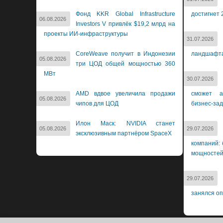
Фонд KKR Global Infrastructure
достигнет 
06.08.2026
Investors V привлёк $19,2 млрд на
проекты ИИ-инфраструктуры
31.07.2026
CoreWeave получит в Индонезии
ландшафт
05.08.2026
три ЦОД общей мощностью 360
МВт
30.07.2026
AMD вдвое увеличила продажи
сможет а
05.08.2026
чипов для ЦОД
бизнес-за
Илон Маск: NVIDIA станет
05.08.2026
29.07.2026
эксклюзивным партнёром SpaceX
компаний: 
мощносте
29.07.2026
занялся о