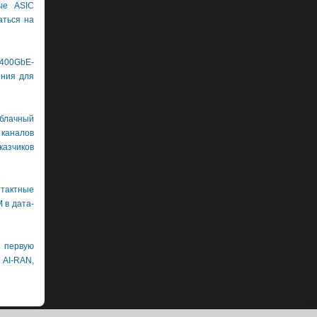
ые ASIC
аться на
400GbE-
ения для
лачный
каналов
азчиков
нтактные
 в дата-
первую
 AI-RAN,