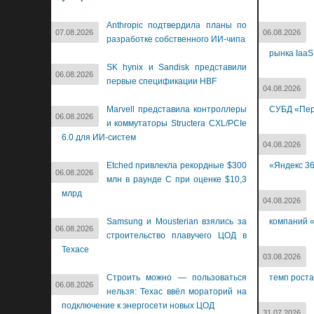
Anthropic подтвердила планы по
07.08.2026
06.08.2026
разработке собственного ИИ-чипа
рынка IaaS
SK hynix и Sandisk представили
06.08.2026
первые спецификации HBF
04.08.2026
Marvell представила контроллеры
СУБД «Пер
06.08.2026
и коммутаторы Structera CXL/PCIe
6.0 для ИИ-систем
04.08.2026
Etched привлекла рекордные $300
«Яндекс 3
06.08.2026
млн в раунде C при оценке $10,3
млрд
04.08.2026
Samsung и Mousterian взялись за
компаний «
06.08.2026
строительство плавучего ЦОД в
Техасе
03.08.2026
Строить можно — пользоваться
темп роста
06.08.2026
нельзя: Техас ввёл мораторий на
подключение к энергосети новых ЦОД
31.07.2026