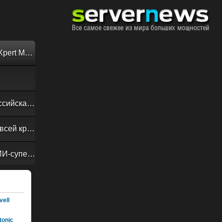
Обзор «малолитражного суперкомпьютера» MSI EdgeXpert MS-C931
Своевременная доставка до последнего байта: как российская сеть Curator CDN совмещает скорость, безопасность и гибкость управления
Обзор сервера ASUS RS720A-E13-RS8G: DC-MHS во всей красе
NVIDIA Vera Rubin POD: семь чипов, пять стоек, один ИИ-суперкомпьютер
ell
onic