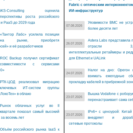
Fabric с оптическим интерконнекто
iKS-Consulting оценила
ИИ-инфраструктур
перспективы роста российского
 и PaaS до 2029 года
Уязвимости BMC не устр
07.08.2026
более десяти лет
«Тантор Лабс» усилила позиции
на рынке, приобретя
Astera Labs представила 
26.07.2026
сей» и её разработчиков
отрасли 3,2-Т
интеллектуальные ретаймеры и ре
ROC Backup получил сертификат
для Ethernet и UALink
совместимости с сервисами
60»
Налог на дно: Орегон 
24.07.2026
взимать ежегодные с
РТК-ЦОД реализовал миграцию
прокладку кабелей в прибрежной зон
ключевых ИТ-систем группы
ЛокоТех» в облако
Вышка Vodafone с робору
23.07.2026
перенастраивает сама се
Рынок облачных услуг во II
квартале показал самый высокий
IPv6+ с цензурой: Китай
23.07.2026
 за восемь лет
внедряет и дораба
сетевые протоколы
Объём российского рынка IaaS к