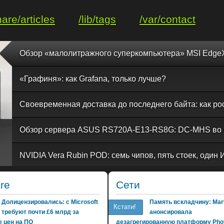
hare/articles
/lib/tags
/var/contact
«Графиня»: как Grafana, только лучше?
re
Сети
Долицензировались: с Microsoft
Память вскладчину: Marv
Кстати!
требуют почти £6 млрд за
анонсировала
 цен на ПО
дезагрегированную платформу Phot