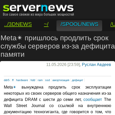
../3DNEWS
~/
/SPOOL/NEWS
/
/VAR/CONTACT
Meta✴ пришлось продлить срок
службы серверов из-за дефицита
памяти
11.05.2026 [23:59],
Руслан Авдеев
ddr5
ff
hardware
hdd
ram
ssd
амортизация
дефицит
Meta
✴
вынуждена продлить срок эксплуатации
некоторых из своих серверов общего назначения из-за
дефицита DRAM с шести до семи лет,
сообщает
The
Wall Street Journal со ссылкой на внутреннюю
документацию техногиганта, где говорится о том, что