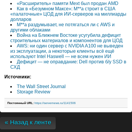
«Расширитель» памяти Mext был продан AMD
Как в «Безумном Максе»: M**a строит в США
«палаточные» ЦОД для ИИ-серверов на миллиарды
долларов
M**a раздумывает, не потягаться ли с AWS и
другими облаками
Война на Ближнем Востоке усугубила дефицит
строительных материалов и компонентов для ЦОД
AWS: ни один сервер с NVIDIA A100 не выведен
из эксплуатации, а некоторые клиенты всё ещё
используют Intel Haswell — не всем нужен ИИ
Дефицит — не оправдание: Dell против б/у SSD в
СХД
Источники:
The Wall Street Journal
Storage Review
Постоянный URL:
https://servernews.ru/1141506
« Назад к ленте