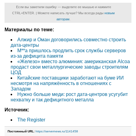
Если вы заметили ошибку — выделите ее мышью и нажмите
CTRL+ENTER. | Можете написать лучше? Мы всегда рады
новым
авторам
.
Материалы по теме:
Алжир и Оман договорились совместно строить
дата-центры
M**a пришлось продлить срок службы серверов
из-за дефицита памяти
«Железо» вместо алюминия: американская Alcoa
продаст свои металлургические заводы строителям
ЦОД
Китайские поставщики заработают на буме ИИ
несмотря на напряжённость в отношениях с
Западом
Нужно больше меди: рост дата-центров усугубит
нехватку и так дефицитного металла
Источник:
The Register
Постоянный URL:
https://servernews.ru/1141458