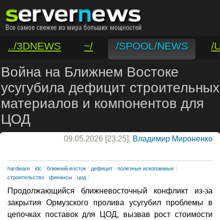
../3DNEWS
~/
/SPOOL/NEWS
/
/VAR/CONTACT
Война на Ближнем Востоке
усугубила дефицит строительных
материалов и компонентов для
ЦОД
09.05.2026 [23:25],
Владимир Мироненко
hardware
idc
ближний восток
дефицит
полезные ископаемые
строительство
финансы
цод
Продолжающийся ближневосточный конфликт из-за
закрытия Ормузского пролива усугубил проблемы в
цепочках поставок для ЦОД, вызвав рост стоимости