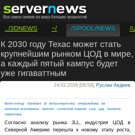
../3DNEWS
~/
/SPOOL/NEWS
/
/VAR/CONTACT
К 2030 году Техас может стать
крупнейшим рынком ЦОД в мире,
а каждый пятый кампус будет
уже гигаваттным
24.02.2026 [08:59],
Руслан Авдеев
bloom energy
hardware
jll
ветроэнергетика
гиперскейлер
ии
полезные ископаемые
прогноз
солнечная энергия
сша
цод
экология
энергетика
Согласно анализу рынка JLL, индустрия ЦОД в
Северной Америке перешла к новому этапу роста,