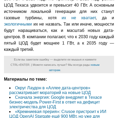
ЦОД Техаса удвоится и превысит 40 ГВт. А основным
источником локальной генерации для них станут
газовые турбины, хотя
их не хватает
, да и
экологичными
их не назвать. Так или иначе, мощности
будут наращиваться, как и масштаб новых дата-
центров. В компании полагают, что к 2030 году каждый
пятый ЦОД будет мощнее 1 ГВт, а к 2035 году —
каждый третий.
Если вы заметили ошибку — выделите ее мышью и нажмите
CTRL+ENTER. | Можете написать лучше? Мы всегда рады
новым
авторам
.
Материалы по теме:
Округ Лаудон в «Аллее дата-центров»
рассматривает мораторий на новые ЦОД
Сначала энергия: Google внедряет в Техасе
бизнес-модель Power-First в ответ на дефицит
электричества для ЦОД
«Кремниевая прерия»: Crusoe пристроит к ИИ
ЦОД OpenAI Stargate ещё 900 МВт, но уже для