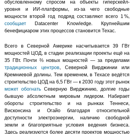
обусловленному спросом на объекты гиперскейл-
уровня и ИИ-платформы, из-за чего свободные
мощности второй год подряд составляют всего 1 %,
сообщает
Datacenter Knowledge. Крупнейшим
бенефициаром этих процессов становится Техас.
Всего в Северной Америке насчитывается 39 ГВт
мощностей ЦОД, в стадии реализации проекты ещё на
35 ГВт. Почти ⅔ новых мощностей — за пределами
традиционных центров
, Северной Вирджинии или
Кремниевой долины. Тем временем, в Техасе ведётся
строительство ЦОД на 6,5 ГВт — к 2030 году этот рынок
может обогнать
Северную Вирджинию, долгие годы
бывшую абсолютным мировым лидером. Набирает
обороты строительство и на рынках Теннеси,
Висконсина и Огайо благодаря относительной
доступности электроэнергии, наличию свободной
земли и благоприятные условия ведения бизнеса.
Здесь реализуются более десяти проектов мощностью