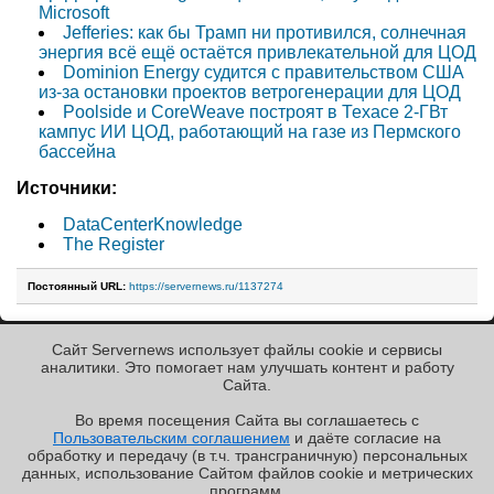
Microsoft
Jefferies: как бы Трамп ни противился, солнечная
энергия всё ещё остаётся привлекательной для ЦОД
Dominion Energy судится с правительством США
из-за остановки проектов ветрогенерации для ЦОД
Poolside и CoreWeave построят в Техасе 2-ГВт
кампус ИИ ЦОД, работающий на газе из Пермского
бассейна
Источники:
DataCenterKnowledge
The Register
Постоянный URL:
https://servernews.ru/1137274
Сайт Servernews использует файлы cookie и сервисы
« Назад к ленте
аналитики. Это помогает нам улучшать контент и работу
Cайта.
Во время посещения Cайта вы соглашаетесь с
Пользовательским соглашением
и даёте согласие на
✖
обработку и передачу (в т.ч. трансграничную) персональных
Copyright ©2010-2026
данных, использование Cайтом файлов cookie и метрических
Servernews
.
Пользовательское
соглашение
.
Защищено
программ.