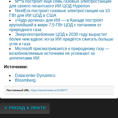
M**a построит ещё семь газовых электростанций
для своего гигантского ИИ ЦОД Hyperion
NextEra построит газовые электростанции на 10
ГВт для ИИ ЦОД в США
«Чудо-долина» для ИИ — в Канаде построят
крупнейший в мире 7,5-ГВт ЦОД с питанием от
природного газа
Энергопотребление ЦОД к 2030 году вырастет
более чем вдвое: из-за ИИ придётся сжигать больше
угля и газа
Microsoft присматривается к природному газу —
возобновляемые источники не успевают за
аппетитами ИИ
Источники:
Datacenter Dynamics
Bloomberg
Постоянный URL:
https://servernews.ru/1128077
« Назад к ленте