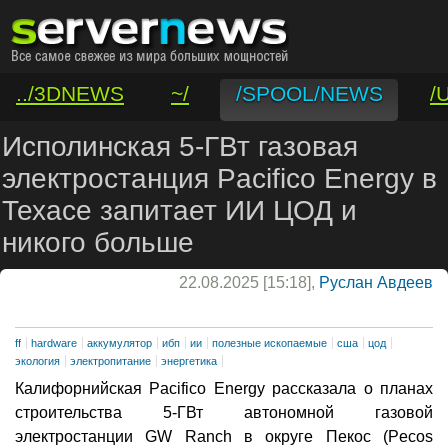
../3DNEWS
~/
/SPOOL/NEWS
/
/VAR/CONTACT
Исполинская 5-ГВт газовая
электростанция Pacifico Energy в
Техасе запитает ИИ ЦОД и
никого больше
22.08.2025 [15:18],
Руслан Авдеев
ff
hardware
аккумулятор
ибп
ии
полезные ископаемые
сша
цод
экология
электропитание
энергетика
Калифорнийская Pacifico Energy рассказала о планах
строительства 5-ГВт автономной газовой
электростанции GW Ranch в округе Пекос (Pecos