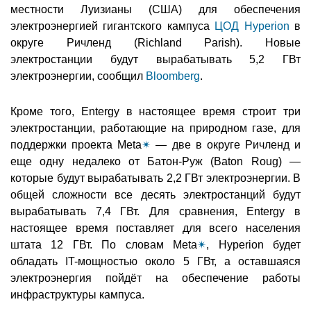
местности Луизианы (США) для обеспечения
электроэнергией гигантского кампуса
ЦОД Hyperion
в
округе Ричленд (Richland Parish). Новые
электростанции будут вырабатывать 5,2 ГВт
электроэнергии, сообщил
Bloomberg
.
Кроме того, Entergy в настоящее время строит три
электростанции, работающие на природном газе, для
поддержки проекта Meta
✴
— две в округе Ричленд и
еще одну недалеко от Батон-Руж (Baton Roug) —
которые будут вырабатывать 2,2 ГВт электроэнергии. В
общей сложности все десять электростанций будут
вырабатывать 7,4 ГВт. Для сравнения, Entergy в
настоящее время поставляет для всего населения
штата 12 ГВт. По словам Meta
✴
, Hyperion будет
обладать IT-мощностью около 5 ГВт, а оставшаяся
электроэнергия пойдёт на обеспечение работы
инфраструктуры кампуса.