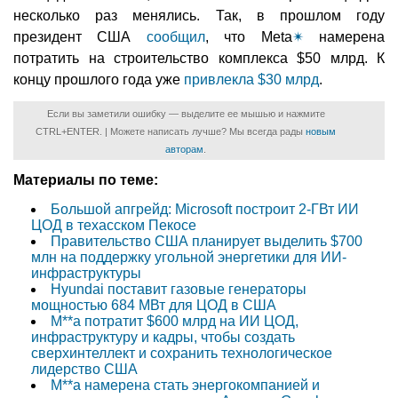
несколько раз менялись. Так, в прошлом году
президент США
сообщил
, что Meta
✴
намерена
потратить на строительство комплекса $50 млрд. К
концу прошлого года уже
привлекла $30 млрд
.
Если вы заметили ошибку — выделите ее мышью и нажмите
CTRL+ENTER. | Можете написать лучше? Мы всегда рады
новым
авторам
.
Материалы по теме:
Большой апгрейд: Microsoft построит 2-ГВт ИИ
ЦОД в техасском Пекосе
Правительство США планирует выделить $700
млн на поддержку угольной энергетики для ИИ-
инфраструктуры
Hyundai поставит газовые генераторы
мощностью 684 МВт для ЦОД в США
M**a потратит $600 млрд на ИИ ЦОД,
инфраструктуру и кадры, чтобы создать
сверхинтеллект и сохранить технологическое
лидерство США
M**a намерена стать энергокомпанией и