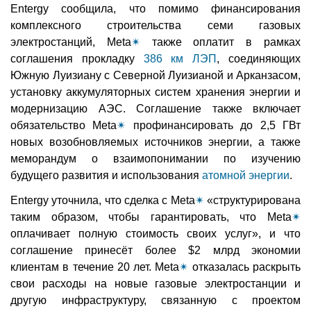
Entergy сообщила, что помимо финансирования
комплексного строительства семи газовых
электростанций, Meta
✴
также оплатит в рамках
соглашения прокладку
386 км ЛЭП
, соединяющих
Южную Луизиану с Северной Луизианой и Арканзасом,
установку аккумуляторных систем хранения энергии и
модернизацию АЭС. Соглашение также включает
обязательство Meta
✴
профинансировать до 2,5 ГВт
новых возобновляемых источников энергии, а также
меморандум о взаимопонимании по изучению
будущего развития и использования
атомной энергии
.
Entergy уточнила, что сделка с Meta
✴
«структурирована
таким образом, чтобы гарантировать, что Meta
✴
оплачивает полную стоимость своих услуг», и что
соглашение принесёт более $2 млрд экономии
клиентам в течение 20 лет. Meta
✴
отказалась раскрыть
свои расходы на новые газовые электростанции и
другую инфраструктуру, связанную с проектом