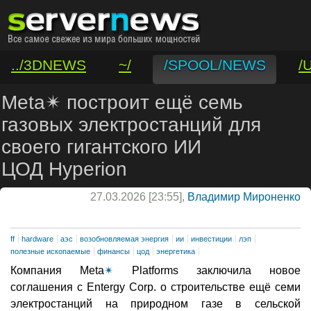
../3DNEWS
~/
/SPOOL/NEWS
/
/VAR/CONTACT
Meta✴ построит ещё семь
газовых электростанций для
своего гигантского ИИ
ЦОД Hyperion
27.03.2026 [23:55],
Владимир Мироненко
ff
hardware
аэс
возобновляемая энергия
ии
инвестиции
лэп
полезные ископаемые
финансы
цод
энергетика
Компания Meta
✴
Platforms заключила новое
соглашения с Entergy Corp. о строительстве ещё семи
электростанций на природном газе в сельской