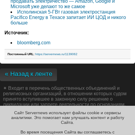
продавать электричество — Amazon, Google и
Microsoft уже делают то же самое
Исполинская 5-ГВт газовая электростанция
Pacifico Energy в Техасе запитает ИИ ЦОД и никого
больше
Источник:
bloomberg.com
Постоянный URL:
https://servernews.ru/1139062
« Назад к ленте
✴
Входит в перечень общественных объединений и
религиозных организаций, в отношении которых судом
принято вступившее в законную силу решение о
ликвидации или запрете деятельности по основаниям,
предусмотренным Федеральным законом от 25.07.2002
Сайт Servernews использует файлы cookie и сервисы
№ 114-ФЗ «О противодействии экстремистской
аналитики. Это помогает нам улучшать контент и работу
деятельности»;
Cайта.
Во время посещения Cайта вы соглашаетесь с