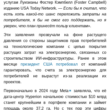
услугам Луизианы Фостер Кэмпбелл (Foster Campbell)
изданию USA Today Network. —
Если бы я считал, что
есть хоть какой-то шанс переложить затраты на
потребителя, я бы не смог его поддержать, но я
уверен, что план принесёт пользу клиентам»
.
Эти заявления прозвучали на фоне растущего
давления со стороны защитников прав потребителей
на технологические компании с целью покрытия
растущих затрат на электроэнергию, связанных со
строительством ИИ-инфраструктуры. Ранее в этом
месяце
президент США потребовал
от компаний
гарантировать, что счета за электроэнергию для
потребителей не вырастут из-за реализации их
проектов.
Первоначально в 2024 году Meta
✴
заявляла, что её
дата-центр Hyperion начальною стоимостью $10 млрд
станет крупнейшим в портфеле компании и займет
площадь около 37,2 га. Но с тех пор эти цифры