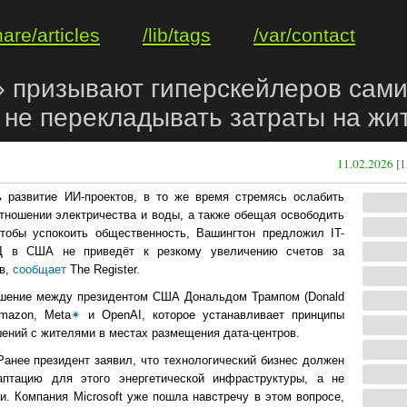
hare/articles
/lib/tags
/var/contact
 призывают гиперскейлеров сам
 не перекладывать затраты на жи
11.02.2026 [1
 развитие ИИ-проектов, в то же время стремясь ослабить
ношении электричества и воды, а также обещая освободить
тобы успокоить общественность, Вашингтон предложил IT-
ОД в США не приведёт к резкому увеличению счетов за
ов,
сообщает
The Register.
ашение между президентом США Дональдом Трампом (Donald
mazon, Meta
✴
и OpenAI, которое устанавливает принципы
шений с жителями в местах размещения дата-центров.
анее президент заявил, что технологический бизнес должен
тацию для этого энергетической инфраструктуры, а не
. Компания Microsoft уже пошла навстречу в этом вопросе,