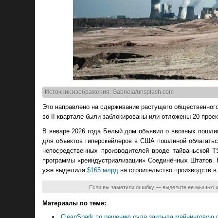
Источник изображения: Gabriela/unsplash.com
Это направлено на сдерживание растущего общественного
во II квартале были заблокированы или отложены 20 прое
В январе 2026 года Белый дом объявил о ввозных пошли
для объектов гиперскейлеров в США пошлиной облагатьс
непосредственных производителей вроде тайваньской 
программы «реиндустриализации» Соединённых Штатов. 
уже выделила
$165 млрд
на строительство производств в 
Если вы заметили ошибку — выделите ее мышью 
Материалы по теме:
CleanSpark по решению суда закрыла майнинговую