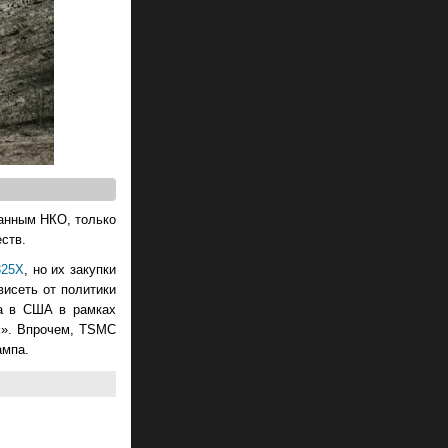
данным НКО, только
ств.
325X
, но их закупки
исеть от политики
ва в США в рамках
м». Впрочем, TSMC
ампа.