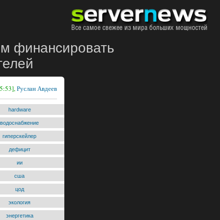
им финансировать
телей
5:53],
Руслан Авдеев
hardware
водоснабжение
гиперскейлер
дефицит
ии
сша
цод
экология
энергетика