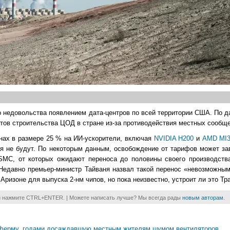
 недовольства появлением дата-центров по всей территории США. По 
ктов строительства ЦОД в стране из-за противодействия местных сообще
нах в размере 25 % на ИИ-ускорители, включая
NVIDIA H200
и
AMD MI
я не будут. По некоторым данным, освобождение от тарифов может зав
TSMC, от которых ожидают переноса до половины своего производст
Недавно премьер-министр Тайваня назвал такой перенос «невозможны
Аризоне для выпуска 2-нм чипов, но пока неизвестно, устроит ли это Тр
и нажмите CTRL+ENTER. | Можете написать лучше? Мы всегда рады
новым авторам
.
 ферму, годами досаждавшую местным жителям шумом вентиляторов