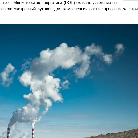
е того, Министерство энергетики (DOE) оказало давление на
провела экстренный аукцион для компенсации роста спроса на электр