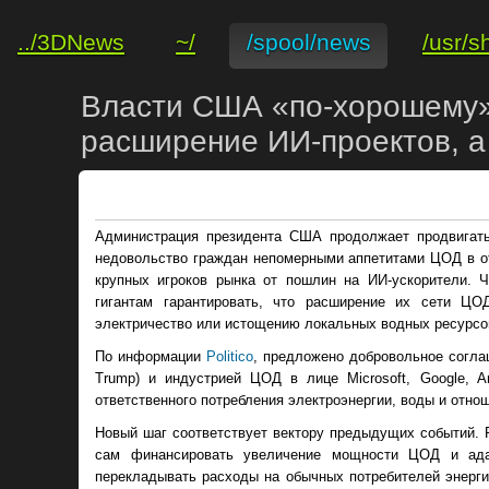
../3DNews
~/
/spool/news
/usr/s
Власти США «по-хорошему»
расширение ИИ-проектов, а
Администрация президента США продолжает продвигать
недовольство граждан непомерными аппетитами ЦОД в от
крупных игроков рынка от пошлин на ИИ-ускорители. Ч
гигантам гарантировать, что расширение их сети Ц
электричество или истощению локальных водных ресурс
По информации
Politico
, предложено добровольное согл
Trump) и индустрией ЦОД в лице Microsoft, Google, A
ответственного потребления электроэнергии, воды и отно
Новый шаг соответствует вектору предыдущих событий. Р
сам финансировать увеличение мощности ЦОД и адап
перекладывать расходы на обычных потребителей энергии