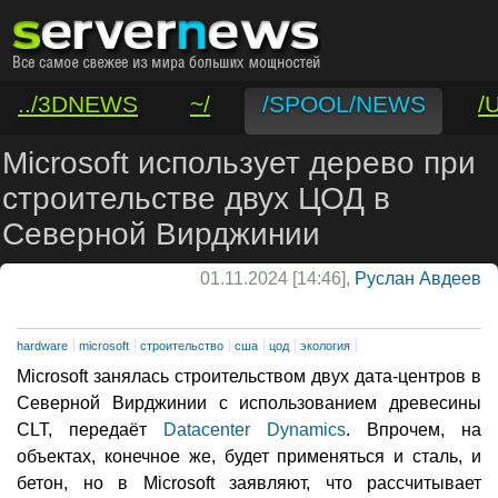
../3DNEWS
~/
/SPOOL/NEWS
/
/VAR/CONTACT
Microsoft использует дерево при
строительстве двух ЦОД в
Северной Вирджинии
01.11.2024 [14:46],
Руслан Авдеев
hardware
microsoft
строительство
сша
цод
экология
Microsoft занялась строительством двух дата-центров в
Северной Вирджинии с использованием древесины
CLT, передаёт
Datacenter Dynamics
. Впрочем, на
объектах, конечное же, будет применяться и сталь, и
бетон, но в Microsoft заявляют, что рассчитывает