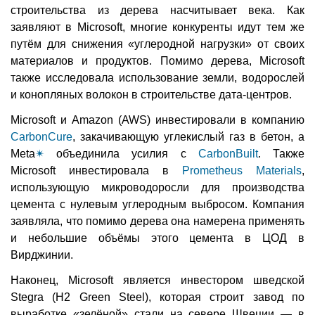
строительства из дерева насчитывает века. Как
заявляют в Microsoft, многие конкуренты идут тем же
путём для снижения «углеродной нагрузки» от своих
материалов и продуктов. Помимо дерева, Microsoft
также исследовала использование земли, водорослей
и конопляных волокон в строительстве дата-центров.
Microsoft и Amazon (AWS) инвестировали в компанию
CarbonCure
, закачивающую углекислый газ в бетон, а
Meta
✴
объединила усилия с
CarbonBuilt
. Также
Microsoft инвестировала в
Prometheus Materials
,
использующую микроводоросли для производства
цемента с нулевым углеродным выбросом. Компания
заявляла, что помимо дерева она намерена применять
и небольшие объёмы этого цемента в ЦОД в
Вирджинии.
Наконец, Microsoft является инвестором шведской
Stegra (H2 Green Steel), которая строит завод по
выработке «зелёной» стали на севере Швеции — в