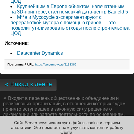
ЦОД
Крупнейшим в Европе объектом, напечатанным
на 3D-принтере, стал немецкий дата-центр Baufeld 5
M**a и Mycocycle экспериментируют с
переработкой мусора с помощью грибов — это
позволит утилизировать отходы после строительства
ЦОД
Источник:
Datacenter Dynamics
Постоянный URL:
https://servernews.ru/1113369
« Назад к ленте
✴
Входит в перечень общественных объединений и
религиозных организаций, в отношении которых судом
принято вступившее в законную силу решение о
ликвидации или запрете деятельности по основаниям,
предусмотренным Федеральным законом от 25.07.2002
Сайт Servernews использует файлы cookie и сервисы
№ 114-ФЗ «О противодействии экстремистской
аналитики. Это помогает нам улучшать контент и работу
деятельности»;
Cайта.