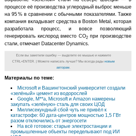
процессе её производства углеродный выброс меньше
на 95 % в сравнении с обычными показателями. Также
компания вкладывает средства в Boston Metal, которая
разработала процесс, и вовсе позволяющий
генерировать кислород вместо CO
при производстве
2
стали, отмечает Datacenter Dynamics.
Если вы заметили ошибку — выделите ее мышью и нажмите
CTRL+ENTER. | Можете написать лучше? Мы всегда рады
новым
авторам
.
Материалы по теме:
Microsoft и Вашингтонский университет создали
«зелёный» цемент из водорослей
Google, M**a, Microsoft и Amazon намерены
закупать «зелёную» сталь для своих ЦОД
Миллисекундный сбой чуть не привёл к
катастрофе: 60 дата-центров мощностью 1,5 ГВт
разом отключились от энергосети
На всё готовое: старые электростанции и
промышленные объекты переделывают под ИИ