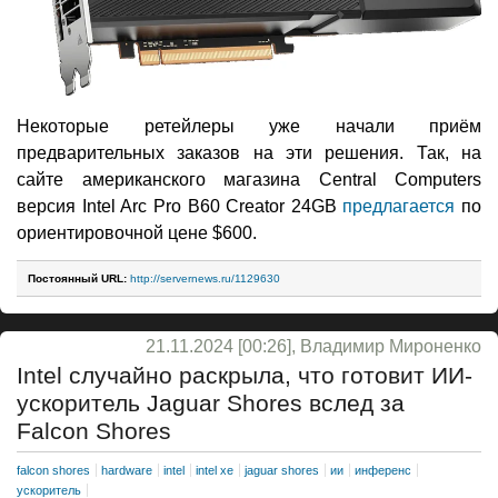
Некоторые ретейлеры уже начали приём
предварительных заказов на эти решения. Так, на
сайте американского магазина Central Computers
версия Intel Arc Pro B60 Creator 24GB
предлагается
по
ориентировочной цене $600.
Постоянный URL:
http://servernews.ru/1129630
21.11.2024 [00:26], Владимир Мироненко
Intel случайно раскрыла, что готовит ИИ-
ускоритель Jaguar Shores вслед за
Falcon Shores
falcon shores
hardware
intel
intel xe
jaguar shores
ии
инференс
ускоритель