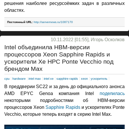
решения наиболее ресурсоёмких задач в различных
областях.
Постоянный URL:
http://servernews.ru/1087170
10.11.2022 [01:55], Игорь Осколков
Intel объединила HBM-версии
процессоров Xeon Sapphire Rapids и
ускорители Xe HPC Ponte Vecchio под
брендом Max
cpu
hardware
intel max
intel xe
sapphire rapids
xeon
ускоритель
В преддверии SC22 и за день до официального анонса
AMD EPYC Genoa компания Intel
поделилась
некоторыми подробностями об HBM-версии
процессоров Xeon
Sapphire Rapids
и ускорителях Ponte
Vecchio, которые теперь входят в серию Intel Max.