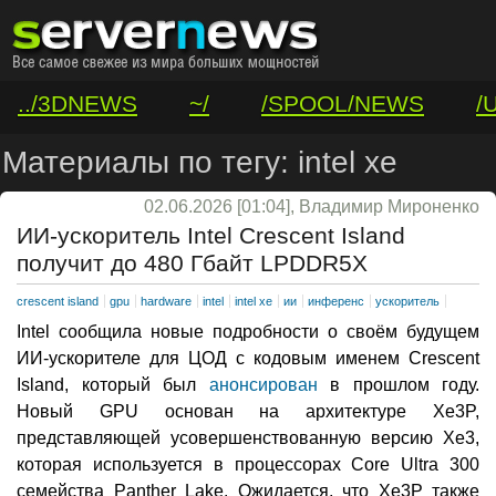
../3DNEWS
~/
/SPOOL/NEWS
/
/VAR/CONTACT
Материалы по тегу: intel xe
02.06.2026 [01:04], Владимир Мироненко
ИИ-ускоритель Intel Crescent Island
получит до 480 Гбайт LPDDR5X
crescent island
gpu
hardware
intel
intel xe
ии
инференс
ускоритель
Intel сообщила новые подробности о своём будущем
ИИ-ускорителе для ЦОД с кодовым именем Crescent
Island, который был
анонсирован
в прошлом году.
Новый GPU основан на архитектуре Xe3P,
представляющей усовершенствованную версию Xe3,
которая используется в процессорах Core Ultra 300
семейства Panther Lake. Ожидается, что Xe3P также