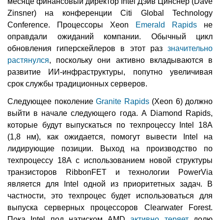
месяце финансовый директор Intel Дэйв Цинснер (Dave
Zinsner) на конференции Citi Global Technology
Conference. Процессоры Xeon
Emerald Rapids
не
оправдали ожиданий компании. Обычный цикл
обновления гиперскейлеров в этот раз
значительно
растянулся
, поскольку они активно вкладываются в
развитие ИИ-инфраструктуры, попутно увеличивая
срок службы традиционных серверов.
Следующее поколение
Granite Rapids
(Xeon 6) должно
выйти в начале следующего года. А Diamond Rapids,
которые будут выпускаться по техпроцессу Intel 18A
(1,8 нм), как ожидается, помогут вывести Intel на
лидирующие позиции. Выход на производство по
техпроцессу 18A с использованием новой структуры
транзисторов RibbonFET и технологии PowerVia
является для Intel одной из приоритетных задач. В
частности, это техпроцес будет использоваться для
выпуска серверных процессоров Clearwater Forest.
Пока Intel под натиском AMD
активно теряет
долю