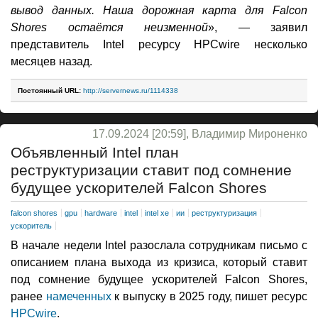
вывод данных. Наша дорожная карта для Falcon
Shores остаётся неизменной
», — заявил
представитель Intel ресурсу HPCwire несколько
месяцев назад.
Постоянный URL:
http://servernews.ru/1114338
17.09.2024 [20:59], Владимир Мироненко
Объявленный Intel план
реструктуризации ставит под сомнение
будущее ускорителей Falcon Shores
falcon shores
gpu
hardware
intel
intel xe
ии
реструктуризация
ускоритель
В начале недели Intel разослала сотрудникам письмо с
описанием плана выхода из кризиса, который ставит
под сомнение будущее ускорителей Falcon Shores,
ранее
намеченных
к выпуску в 2025 году, пишет ресурс
HPCwire
.