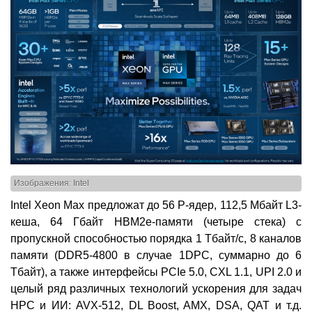
Изображения: Intel
Intel Xeon Max предложат до 56 P-ядер, 112,5 Мбайт L3-
кеша, 64 Гбайт HBM2e-памяти (четыре стека) с
пропускной способностью порядка 1 Тбайт/с, 8 каналов
памяти (DDR5-4800 в случае 1DPC, суммарно до 6
Тбайт), а также интерфейсы PCIe 5.0, CXL 1.1, UPI 2.0 и
целый ряд различных технологий ускорения для задач
HPC и ИИ: AVX-512, DL Boost, AMX, DSA, QAT и т.д.