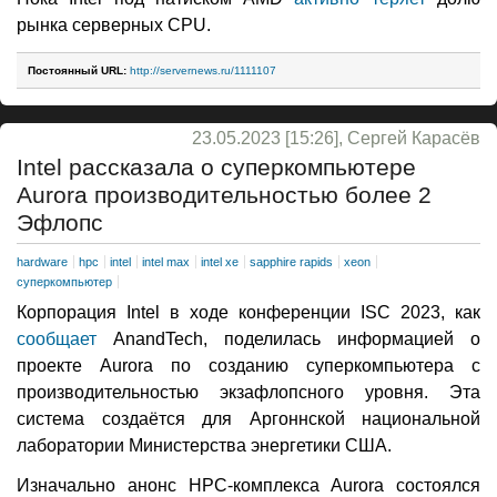
рынка серверных CPU.
Постоянный URL:
http://servernews.ru/1111107
23.05.2023 [15:26], Сергей Карасёв
Intel рассказала о суперкомпьютере
Aurora производительностью более 2
Эфлопс
hardware
hpc
intel
intel max
intel xe
sapphire rapids
xeon
суперкомпьютер
Корпорация Intel в ходе конференции ISC 2023, как
сообщает
AnandTech, поделилась информацией о
проекте Aurora по созданию суперкомпьютера с
производительностью экзафлопсного уровня. Эта
система создаётся для Аргоннской национальной
лаборатории Министерства энергетики США.
Изначально анонс HPC-комплекса Aurora состоялся