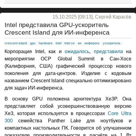
15.10.2025 [09:13], Сергей Карасёв
Intel представила GPU-ускоритель
Crescent Island для ИИ-инференса
crescent island
gpu
hardware
intel
intel xe
ии
инференс
ускоритель
Корпорация Intel, как и
ожидалось
,
представила
на
мероприятии OCP Global Summit в Сан-Хосе
(Калифорния, США) графический процессор нового
поколения для дата-центров. Изделие с кодовым
названием Crescent Island специально оптимизировано
для задач ИИ-инференса.
В основу GPU положена архитектура Xe3P. Она
представляет собой усовершенствованную версию
Xe3, которая используется в процессорах
Core Ultra
300
семейства Panther Lake для ноутбуков и
компактных настольных ПК. Говорится об улучшенном
показателе производительности в расчёте на 1 Вт