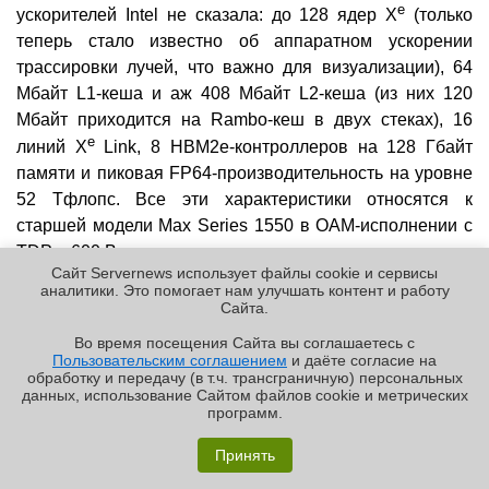
e
ускорителей Intel не сказала: до 128 ядер X
(только
теперь стало известно об аппаратном ускорении
трассировки лучей, что важно для визуализации), 64
Мбайт L1-кеша и аж 408 Мбайт L2-кеша (из них 120
Мбайт приходится на Rambo-кеш в двух стеках), 16
e
линий X
Link, 8 HBM2e-контроллеров на 128 Гбайт
памяти и пиковая FP64-производительность на уровне
52 Тфлопс. Все эти характеристики относятся к
старшей модели Max Series 1550 в OAM-исполнении с
TDP в 600 Вт.
Сайт Servernews использует файлы cookie и сервисы
аналитики. Это помогает нам улучшать контент и работу
Cайта.
Во время посещения Cайта вы соглашаетесь с
Пользовательским соглашением
и даёте согласие на
✖
обработку и передачу (в т.ч. трансграничную) персональных
данных, использование Cайтом файлов cookie и метрических
программ.
Обзор «малолитражного суперкомпьютера» MSI
EdgeXpert MS-C931
Принять