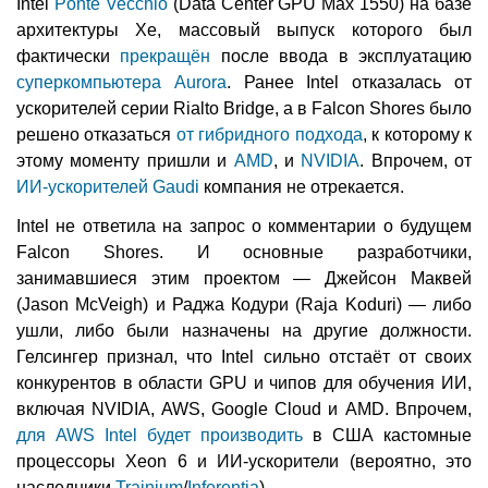
Intel
Ponte Vecchio
(Data Center GPU Max 1550) на базе
архитектуры Xe, массовый выпуск которого был
фактически
прекращён
после ввода в эксплуатацию
суперкомпьютера Aurora
. Ранее Intel отказалась от
ускорителей серии Rialto Bridge, а в Falcon Shores было
решено отказаться
от гибридного подхода
, к которому к
этому моменту пришли и
AMD
, и
NVIDIA
. Впрочем, от
ИИ-ускорителей Gaudi
компания не отрекается.
Intel не ответила на запрос о комментарии о будущем
Falcon Shores. И основные разработчики,
занимавшиеся этим проектом — Джейсон Маквей
(Jason McVeigh) и Раджа Кодури (Raja Koduri) — либо
ушли, либо были назначены на другие должности.
Гелсингер признал, что Intel сильно отстаёт от своих
конкурентов в области GPU и чипов для обучения ИИ,
включая NVIDIA, AWS, Google Cloud и AMD. Впрочем,
для AWS Intel будет производить
в США кастомные
процессоры Xeon 6 и ИИ-ускорители (вероятно, это
наследники
Trainium
/
Inferentia
).