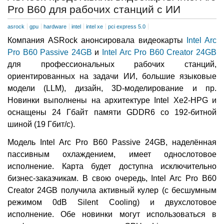
Pro B60 для рабочих станций с ИИ
asrock
gpu
hardware
intel
intel xe
pci express 5.0
Компания ASRock анонсировала видеокарты
Intel Arc
Pro B60 Passive 24GB
и
Intel Arc Pro B60 Creator 24GB
для профессиональных рабочих станций,
ориентированных на задачи ИИ, большие языковые
модели (LLM), дизайн, 3D-моделирование и пр.
Новинки выполнены на архитектуре Intel Xe2-HPG и
оснащены 24 Гбайт памяти GDDR6 со 192-битной
шиной (19 Гбит/с).
Модель Intel Arc Pro B60 Passive 24GB, наделённая
пассивным охлаждением, имеет однослотовое
исполнение. Карта будет доступна исключительно
бизнес-заказчикам. В свою очередь, Intel Arc Pro B60
Creator 24GB получила активный кулер (с бесшумным
режимом 0dB Silent Cooling) и двухслотовое
исполнение. Обе новинки могут использоваться в