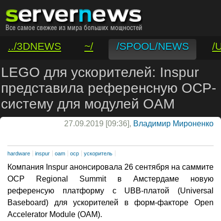
../3DNEWS
~/
/SPOOL/NEWS
/
/VAR/CONTACT
LEGO для ускорителей: Inspur
представила референсную OCP-
систему для модулей OAM
27.09.2019 [09:36],
Владимир Мироненко
hardware
inspur
oam
ocp
ускоритель
Компания Inspur анонсировала 26 сентября на саммите
OCP Regional Summit в Амстердаме новую
референсую платформу с UBB-платой (Universal
Baseboard) для ускорителей в форм-факторе Open
Accelerator Module (OAM).