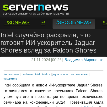
../3DNEWS
~/
/SPOOL/NEWS
/
/VAR/CONTACT
Intel случайно раскрыла, что
готовит ИИ-ускоритель Jaguar
Shores вслед за Falcon Shores
21.11.2024 [00:26],
Владимир Мироненко
falcon shores
hardware
intel
intel xe
jaguar shores
ии
инференс
ускоритель
Intel сообщила о новом ИИ-ускорителе Jaguar Shores,
готовящемся в качестве преемника Falcon Shores,
упомянув его в презентации во время технического
семинара на конференции SC24. Презентация была