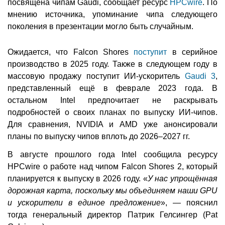
посвящена чипам Gaudi, сообщает ресурс
HPCwire
. По
мнению источника, упоминание чипа следующего
поколения в презентации могло быть случайным.
Ожидается, что Falcon Shores
поступит
в серийное
производство в 2025 году. Также в следующем году в
массовую продажу поступит ИИ-ускоритель
Gaudi 3
,
представленный ещё в феврале 2023 года. В
остальном Intel предпочитает не раскрывать
подробностей о своих планах по выпуску ИИ-чипов.
Для сравнения, NVIDIA и AMD уже анонсировали
планы по выпуску чипов вплоть до 2026–2027 гг.
В августе прошлого года Intel сообщила ресурсу
HPCwire о работе над чипом Falcon Shores 2, который
планируется к выпуску в 2026 году. «
У нас упрощённая
дорожная карта, поскольку мы объединяем наши GPU
и ускорители в единое предложение
», — пояснил
тогда генеральный директор Патрик Гелсингер (Pat