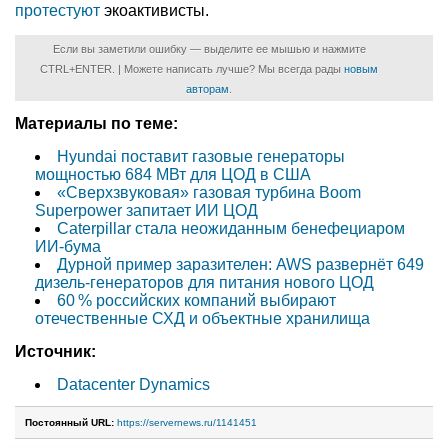
протестуют
экоактивисты.
Если вы заметили ошибку — выделите ее мышью и нажмите
CTRL+ENTER. | Можете написать лучше? Мы всегда рады
новым
авторам
.
Материалы по теме:
Hyundai поставит газовые генераторы
мощностью 684 МВт для ЦОД в США
«Сверхзвуковая» газовая турбина Boom
Superpower запитает ИИ ЦОД
Caterpillar стала неожиданным бенефециаром
ИИ-бума
Дурной пример заразителен: AWS развернёт 649
дизель-генераторов для питания нового ЦОД
60 % российских компаний выбирают
отечественные СХД и объектные хранилища
Источник:
Datacenter Dynamics
Постоянный URL:
https://servernews.ru/1141451