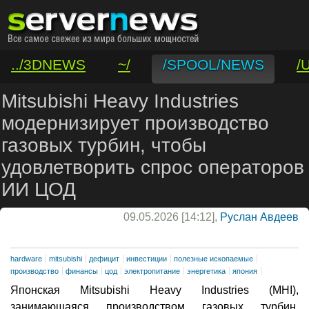
../3DNEWS
~/
/SPOOL/NEWS
/
/VAR/CONTACT
Mitsubishi Heavy Industries
модернизирует производство
газовых турбин, чтобы
удовлетворить спрос операторов
ИИ ЦОД
09.05.2026 [14:12],
Руслан Авдеев
hardware
mitsubishi
дефицит
инвестиции
полезные ископаемые
производство
финансы
цод
электропитание
энергетика
япония
Японская Mitsubishi Heavy Industries (MHI),
занимающаяся производством газовых турбин,