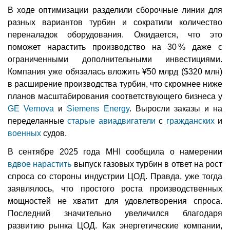
В ходе оптимизации разделили сборочные линии для
разных вариантов турбин и сократили количество
переналадок оборудования. Ожидается, что это
поможет нарастить производство на 30 % даже с
ограниченными дополнительными инвестициями.
Компания уже обязалась вложить ¥50 млрд ($320 млн)
в расширение производства турбин, что скромнее ниже
планов масштабирования соответствующего бизнеса у
GE Vernova
и
Siemens Energy
. Выросли заказы и на
переделанные
старые авиадвигатели
с
гражданских
и
военных
судов.
В сентябре 2025 года MHI сообщила о намерении
вдвое нарастить
выпуск газовых турбин в ответ на рост
спроса со стороны индустрии ЦОД. Правда, уже тогда
заявлялось, что простого роста производственных
мощностей не хватит для удовлетворения спроса.
Последний значительно увеличился благодаря
развитию рынка ЦОД. Как энергетические компании,