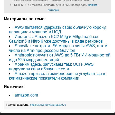
CTRL+ENTER. | Можете написать лучше? Мы всегда рады
новым
авторам
.
Материалы по теме:
AWS пытается удержать свою облачную корону,
наращивая мощности ЦОД
Инстансы Amazon EC2 M9g и M9gd на базе
Graviton5 и Nitro 6 уже доступны в ряде регионов
Snowflake потратит $6 млрд на чипы AWS, в том
числе на Arm-процессоры Graviton
Anthropic получит от AWS до 5 ГВт ИИ-мощностей
и до $25 млрд инвестиций
Храним здесь, запускаем там: OCI и AWS
подружили свои облачные сети
Amazon призвала акционеров не углубляться в
климатические показатели компании
Источник:
amazon.com
Постоянный URL:
https://servernews.ru/1140976