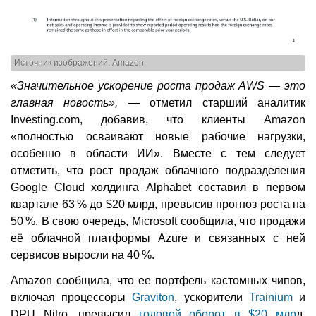
Источник изображений: Amazon
«Значительное ускорение роста продаж AWS — это
главная новость»,
— отметил старший аналитик
Investing.com, добавив, что клиенты Amazon
«полностью осваивают новые рабочие нагрузки,
особенно в области ИИ». Вместе с тем следует
отметить, что рост продаж облачного подразделения
Google Cloud холдинга Alphabet составил в первом
квартале 63 % до $20 млрд, превысив прогноз роста на
50 %. В свою очередь, Microsoft сообщила, что продажи
её облачной платформы Azure и связанных с ней
сервисов выросли на 40 %.
Amazon сообщила, что ее портфель кастомных чипов,
включая процессоры
Graviton
, ускорители
Trainium
и
DPU Nitro, превысил
годовой оборот в $20 млр
д,