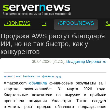
../3DNEWS
~/
/SPOOL/NEWS
/
/VAR/CONTACT
Продажи AWS растут благодаря
ИИ, но не так быстро, как у
конкурентов
30.04.2026 [21:13],
Владимир Мироненко
amazon
aws
hardware
ии
финансы
цод
Amazon.com
объявила
финансовые результаты за I
квартал, закончившийся 31 марта 2026 года.
Квартальные показатели по выручке и прибыли
превзошли ожидания Уолл-стрит. Также следует
отметить рост продаж облачного подразделения