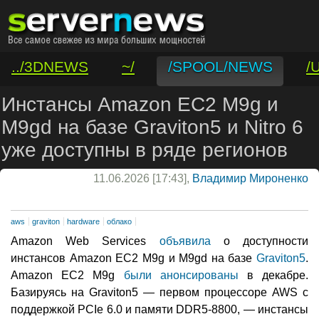
../3DNEWS
~/
/SPOOL/NEWS
/
/VAR/CONTACT
Инстансы Amazon EC2 M9g и
M9gd на базе Graviton5 и Nitro 6
уже доступны в ряде регионов
11.06.2026 [17:43],
Владимир Мироненко
aws
graviton
hardware
облако
Amazon Web Services
объявила
о доступности
инстансов Amazon EC2 M9g и M9gd на базе
Graviton5
.
Amazon EC2 M9g
были анонсированы
в декабре.
Базируясь на Graviton5 — первом процессоре AWS с
поддержкой PCIe 6.0 и памяти DDR5-8800, — инстансы