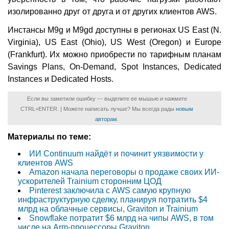
изолированно друг от друга и от других клиентов AWS.
Инстансы M9g и M9gd доступны в регионах US East (N.
Virginia), US East (Ohio), US West (Oregon) и Europe
(Frankfurt). Их можно приобрести по тарифным планам
Savings Plans, On-Demand, Spot Instances, Dedicated
Instances и Dedicated Hosts.
Если вы заметили ошибку — выделите ее мышью и нажмите
CTRL+ENTER. | Можете написать лучше? Мы всегда рады
новым
авторам
.
Материалы по теме:
ИИ Continuum найдёт и починит уязвимости у
клиентов AWS
Amazon начала переговоры о продаже своих ИИ-
ускорителей Trainium сторонним ЦОД
Pinterest заключила с AWS самую крупную
инфраструктурную сделку, планируя потратить $4
млрд на облачные сервисы, Graviton и Trainium
Snowflake потратит $6 млрд на чипы AWS, в том
числе на Arm-процессоры Graviton