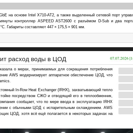
bE на основе Intel X710-AT2, а также выделенный сетевой порт управ
омянуты контроллер ASPEED AST2600 с разъёмом D-Sub и два порта
°C. Габариты составляют 447 × 175,5 × 901 мм.
ит расход воды в ЦОД
07.07.2026 [1
казала о мерах, принимаемых для сокращения потребления
ление AWS модернизирует аппаратное обеспечение ЦОД, что
amics.
томный In-Row Heat Exchanger (IRHX), захватывающий тепло
стойке посредством СЖО и отводящий его в теплообменник,
омпания сообщает, что по мере ввода в эксплуатацию IRHX
внении с обычными ЦОД с испарительным охлаждением. AWS
ющих ЦОД, хотя всё ещё полагается в некоторых задачах на