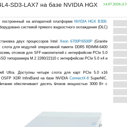
4L4-SD3-LAX7 на базе NVIDIA HGX
14.07.2026 [13
, построенный на аппаратной платформе
NVIDIA HGX B300
.
оборудовано системой прямого жидкостного охлаждения (DLC)
тановка двух процессоров Intel
Xeon 6700P/6500P
(Granite
32 слота для модулей оперативной памяти DDR5 RDIMM-6400
семь отсеков для SFF-накопителей с интерфейсом PCIe 5.0
SSD типоразмера M.2 2280/22110 с интерфейсом PCIe 5.0 x4 и
ll Ultra. Доступны четыре слота для карт PCIe 5.0 x16
с OSFP XDR InfiniBand на базе NVIDIA
ConnectX-8
SuperNIC.
Питание обеспечивают десять блоков мощностью 3000 Вт с