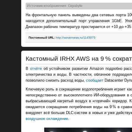
Источник изображения: Gigabyte
На фронтальную панель выведены два сетевых порта 10G
находится дополнительный порт управления 1GbE. Уп
Диапазон рабочих температур простирается от +10 до +35 
Постоянный URL:
http://servernews.ru/1145075
Кастомный IRHX AWS на 9 % сократ
В
отчёте
об устойчивом развитии Amazon подробно расс
электричества и воды. В частности, облачное подразде
позволило снизить расход воды,
сообщает
Datacenter Dyn
Ключевую роль в сокращении водопотребления играет кас
непосредственно от высокоплотного ИИ-оборудования в 
выбрасывающий нагретый воздух в «горячий» коридор. К
ожидается сокращение потребления воды на 9 % в сра
внедряет всё больше DLC-систем в новых и уже действу
воздушное охлаждение
.