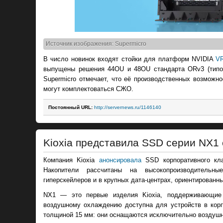
Источник изображения: Supermicro
В число новинок входят стойки для платформ NVIDIA
V
выпущены решения 44OU и 48OU стандарта ORv3 (типор
Supermicro отмечает, что её производственных возможно
могут комплектоваться СЖО.
Постоянный URL:
http://servernews.ru/1146140
Kioxia представила SSD серии NX1
Компания Kioxia
анонсировала
SSD корпоративного кла
Накопители рассчитаны на высокопроизводительн
гиперскейлеров и в крупных дата-центрах, ориентированны
NX1 — это первые изделия Kioxia, поддерживающие
воздушному охлаждению доступна для устройств в корп
толщиной 15 мм: они оснащаются исключительно воздуш