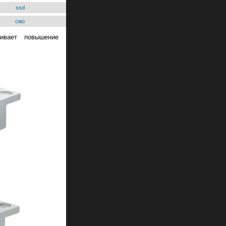
ssd
сжо
чивает повышение