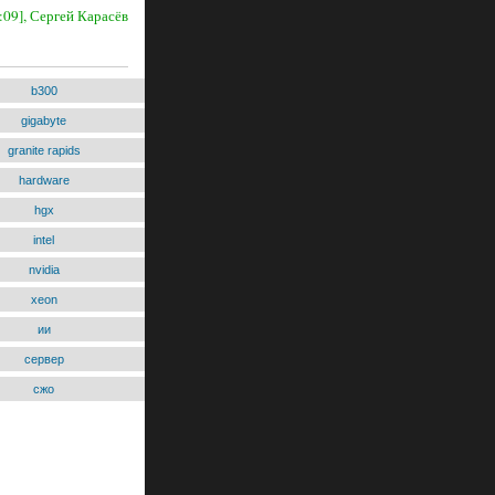
:09], Сергей Карасёв
b300
gigabyte
granite rapids
hardware
hgx
intel
nvidia
xeon
ии
сервер
сжо