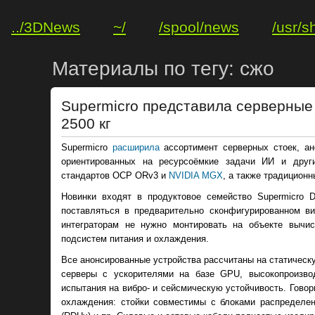
../3DNews
~/
/spool/news
/usr/s
Материалы по тегу: сжо
Supermicro представила серверные 
2500 кг
Supermicro
расширила
ассортимент серверных стоек, ан
ориентированных на ресурсоёмкие задачи ИИ и други
стандартов OCP ORv3 и
NVIDIA MGX
, а также традиционн
Новинки входят в продуктовое семейство Supermicro Dat
поставляться в предварительно сконфигурированном ви
интеграторам не нужно монтировать на объекте вычи
подсистем питания и охлаждения.
Все анонсированные устройства рассчитаны на статическу
серверы с ускорителями на базе GPU, высокопроизво
испытания на вибро- и сейсмическую устойчивость. Говор
охлаждения: стойки совместимы с блоками распределе