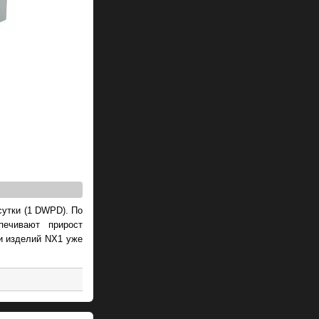
сутки (1 DWPD). По
печивают прирост
ки изделий NX1 уже