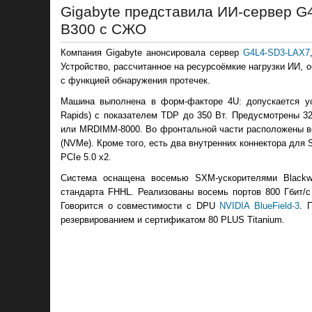
Gigabyte представила ИИ-сервер G
B300 с СЖО
Компания Gigabyte анонсировала сервер
G4L4-SD3-LAX7
Устройство, рассчитанное на ресурсоёмкие нагрузки ИИ, 
с функцией обнаружения протечек.
Машина выполнена в форм-факторе 4U: допускается ус
Rapids) с показателем TDP до 350 Вт. Предусмотрены 
или MRDIMM-8000. Во фронтальной части расположены во
(NVMe). Кроме того, есть два внутренних коннектора для 
PCIe 5.0 x2.
Система оснащена восемью SXM-ускорителями Blackwe
стандарта FHHL. Реализованы восемь портов 800 Гбит/
Говорится о совместимости с DPU
NVIDIA BlueField-3
. 
резервированием и сертификатом 80 PLUS Titanium.