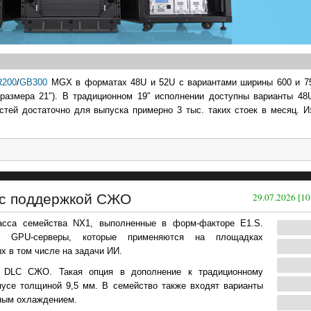
R200
/
GB300
MGX в форматах 48U и 52U с вариантами ширины 600 и 75
азмера 21″). В традиционном 19″ исполнении доступны варианты 48
стей достаточно для выпуска примерно 3 тыс. таких стоек в месяц. И
 с поддержкой СЖО
29.07.2026 [10
сса семейства NX1, выполненные в форм-факторе E1.S.
ые GPU-серверы, которые применяются на площадках
х в том числе на задачи ИИ.
 DLC СЖО. Такая опция в дополнение к традиционному
усе толщиной 9,5 мм. В семейство также входят варианты
ным охлаждением.