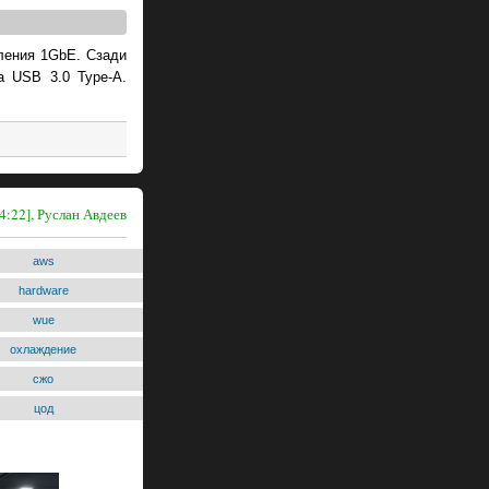
ления 1GbE. Сзади
 USB 3.0 Type-A.
4:22], Руслан Авдеев
aws
hardware
wue
охлаждение
сжо
цод