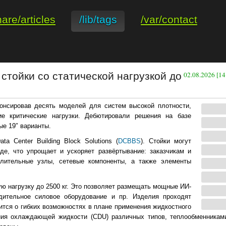
hare/articles
/lib/tags
/var/contact
стойки со статической нагрузкой до
02.08.2026 [14
онсировав десять моделей для систем высокой плотности,
е критические нагрузки. Дебютировали решения на базе
ые 19″ варианты.
a Center Building Block Solutions (
DCBBS
). Стойки могут
де, что упрощает и ускоряет развёртывание: заказчикам и
слительные узлы, сетевые компоненты, а также элементы
ю нагрузку до 2500 кг. Это позволяет размещать мощные ИИ-
дительное силовое оборудование и пр. Изделия проходят
ится о гибких возможностях в плане применения жидкостного
ния охлаждающей жидкости (CDU) различных типов, теплообменникам