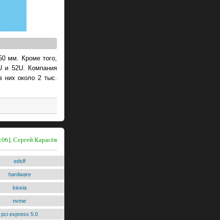
0 мм. Кроме того,
U и 52U. Компания
з них около 2 тыс.
:06], Сергей Карасёв
edsff
hardware
kioxia
nvme
pci express 5.0