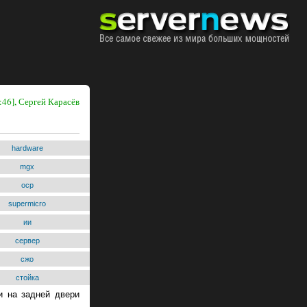
:46], Сергей Карасёв
hardware
mgx
ocp
supermicro
ии
сервер
сжо
стойка
и на задней двери