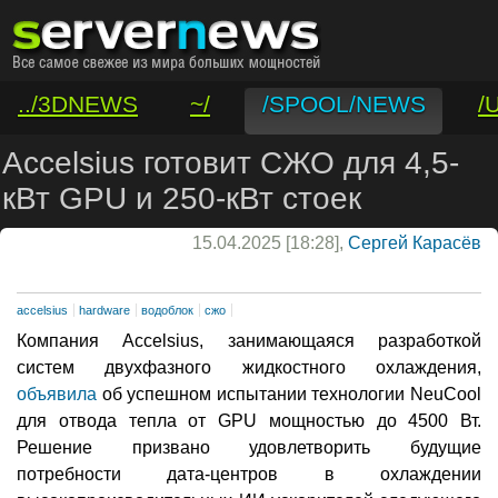
../3DNEWS
~/
/SPOOL/NEWS
/
/VAR/CONTACT
Accelsius готовит СЖО для 4,5-
кВт GPU и 250-кВт стоек
15.04.2025 [18:28],
Сергей Карасёв
accelsius
hardware
водоблок
сжо
Компания Accelsius, занимающаяся разработкой
систем двухфазного жидкостного охлаждения,
объявила
об успешном испытании технологии NeuCool
для отвода тепла от GPU мощностью до 4500 Вт.
Решение призвано удовлетворить будущие
потребности дата-центров в охлаждении