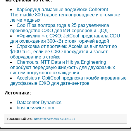
Карборунд-алмазные водоблоки Coherent
Thermadite 800 вдвое теплопроводнее и к тому же
легче медных
CoolIT за полтора года в 25 раз увеличила
производство СЖО для ИИ-серверов и ЦОД
«Фрикулинг» с СЖО: JetCool представила CDU
для охлаждения 300-кВт стоек горячей водой
Страховка от протечек: Accelsius выплатит до
$100 тыс., если её СЖО прохудится и зальёт
оборудование в стойке
Chemours, NTT Data и Hibiya Engineering
опробуют передовую жидкость для двухфазных
систем погружного охлаждения
Accelsius и OptiCool предложат комбинированные
двухфазные СЖО для дата-центров
Источники:
Datacenter Dynamics
businesswire.com
Постоянный URL:
https://servernews.ru/1121321