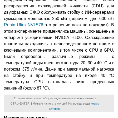
распределения охлаждающей жидкости (CDU) для
двухфазных СЖО обслуживать стойку с ИИ-серверами
суммарной мощностью 250 кВт (впрочем, для 600-кВт
Rubin Ultra NVL576
это решение пока не подходит). В
этом эксперименте применялись машины, оснащённые
четырьмя ускорителями NVIDIA H100. Охлаждающие
пластины находились в непосредственном контакте с
ключевыми компонентами, в том числе с CPU и GPU.
Были опробованы различные режимы — с
температурой воды внешнего контура 20, 30 и 40 °C и с
потоком 375 л/мин. Даже при максимальной нагрузке
на стойку и при температуре на входе 40 °C
температура GPU оставалась ниже предельных
значений (около 87 °C).
Если вы заметили ошибку — выделите ее мышью и нажмите
CTRL+ENTER. | Можете написать лучше? Мы всегда рады
новым
авторам
.
Материалы по теме: