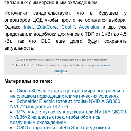
связанных с иммерсионным охлаждением.
Источники свидетельствуют, что в будущем у
операторов ЦОД якобы просто не останется выбора.
Однако
Intel
,
ZutaCore
,
CoolIT
,
Accelsius
и др. уже
представили водоблоки для чипов с TDP от 1 кВт до 4,5
кВт, так что DLС ещё долго будут сохранять
актуальность.
Если вы заметили ошибку — выделите ее мышью и нажмите
CTRL+ENTER. | Можете написать лучше? Мы всегда рады
новым
авторам
.
Материалы по теме:
Около 80 % всех дата-центров мира построены в
не слишком подходящих климатических условиях
Schneider Electric готовит стойки NVIDIA GB300
NVL72 мощностью 142 кВт
M**a «растянула» суперускорители NVIDIA GB200
NVL36×2 на шесть стоек, чтобы обойтись
воздушным охлаждением
СЖО с гарантией: Intel и Shell предложили