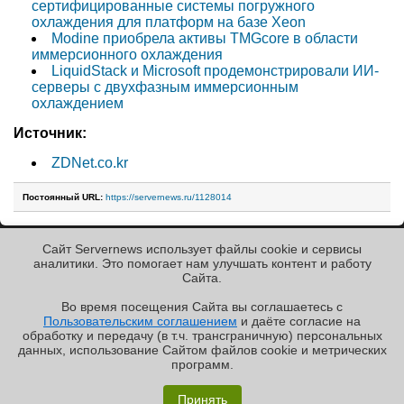
сертифицированные системы погружного
охлаждения для платформ на базе Xeon
Modine приобрела активы TMGcore в области
иммерсионного охлаждения
LiquidStack и Microsoft продемонстрировали ИИ-
серверы с двухфазным иммерсионным
охлаждением
Источник:
ZDNet.co.kr
Постоянный URL:
https://servernews.ru/1128014
Сайт Servernews использует файлы cookie и сервисы
« Назад к ленте
аналитики. Это помогает нам улучшать контент и работу
Cайта.
Во время посещения Cайта вы соглашаетесь с
Пользовательским соглашением
и даёте согласие на
✖
РЕКЛАМА • ООО «ЛАБОРАТОРИЯ ЧИСЛИТЕЛЬ»
обработку и передачу (в т.ч. трансграничную) персональных
Copyright ©2010-2026
данных, использование Cайтом файлов cookie и метрических
Servernews
.
Пользовательское
соглашение
.
Защищено
программ.
CURATOR
.
По всем интересующим Вас
«Графиня»: как Grafana, только лучше?
вопросам, Вы можете
Принять
направить сообщение нам в
/var/contact