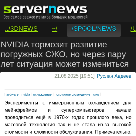
../3DNEWS
~/
/SPOOL/NEWS
/
/VAR/CONTACT
NVIDIA тормозит развитие
погружных СЖО, но через пару
лет ситуация может измениться
21.08.2025 [19:51],
Руслан Авдеев
hardware
nvidia
охлаждение
погружное охлаждение
сжо
Эксперименты с иммерсионным охлаждением для
мейнфреймов и суперкомпьютеров начали
проводиться ещё в 1970-х годах прошлого века, но
массовой технология так и не стала из-за высокой
стоимости и сложности обслуживания. Примечательно,