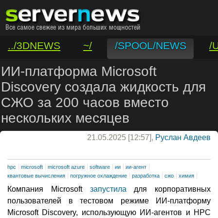
../3DNEWS
~/
/SPOOL/NEWS
/
/VAR/CONTACT
ИИ-платформа Microsoft
Discovery создала жидкость для
СЖО за 200 часов вместо
нескольких месяцев
21.05.2025 [12:57],
Руслан Авдеев
hpc
microsoft
microsoft azure
software
ии
ии-агент
квантовые вычисления
погружное охлаждение
разработка
сжо
химия
Компания Microsoft
запустила
для корпоративных
пользователей в тестовом режиме ИИ-платформу
Microsoft Discovery, использующую ИИ-агентов и HPC