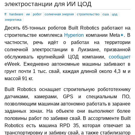
электростанции для ИИ ЦОД
ff
hardware
ии
робот
солнечная энергия
строительство
сша
цод
энергетика
Десять 65-тонных роботов Built Robotics работают на
строительстве комплекса
Hyperion
компании Meta
✴
. В
частности, речь идёт о работах на территории
солнечной электростанции в Луизиане, призванной
обслуживать крупнейший ЦОД компании,
сообщает
eWeek. Ежедневно автономные машины забивают в
грунт почти 1 тыс. свай, каждая длиной около 4,3 м и
массой 91 кг.
Built Robotics оснащает строительную робототехнику
датчиками, камерами, GPS и специальным ПО,
позволяющим машинам автономно работать в заранее
заданных зонах. На объекте они выполняют более
половины работ по забивке свай. В ассортименте Built
Robotics есть машина RPD 35, которая отвечает за
транспортировку и забивку свай, а также стабилизатор