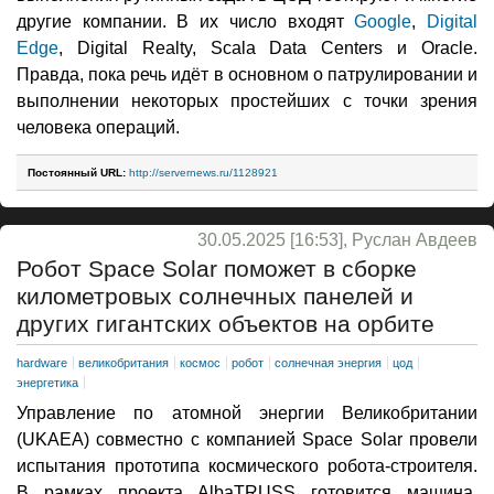
другие компании. В их число входят
Google
,
Digital
Edge
, Digital Realty, Scala Data Centers и Oracle.
Правда, пока речь идёт в основном о патрулировании и
выполнении некоторых простейших с точки зрения
человека операций.
Постоянный URL:
http://servernews.ru/1128921
30.05.2025 [16:53], Руслан Авдеев
Робот Space Solar поможет в сборке
километровых солнечных панелей и
других гигантских объектов на орбите
hardware
великобритания
космос
робот
солнечная энергия
цод
энергетика
Управление по атомной энергии Великобритании
(UKAEA) совместно с компанией Space Solar провели
испытания прототипа космического робота-строителя.
В рамках проекта AlbaTRUSS готовится машина,