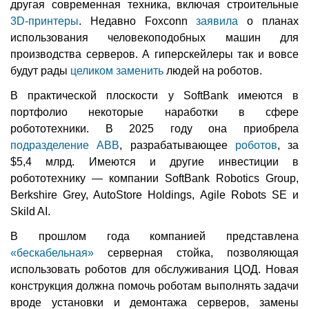
другая современная техника, включая строительные
3D-принтеры
. Недавно Foxconn
заявила
о планах
использования человекоподобных машин для
производства серверов. А гиперскейлеры так и вовсе
будут рады
целиком заменить
людей на роботов.
В практической плоскости у SoftBank имеются в
портфолио некоторые наработки в сфере
робототехники. В 2025 году она приобрела
подразделение ABB
, разрабатывающее
роботов
, за
$5,4 млрд. Имеются и другие инвестиции в
робототехнику — компании SoftBank Robotics Group,
Berkshire Grey, AutoStore Holdings, Agile Robots SE и
Skild AI.
В прошлом года компанией представлена
«бескабельная»
серверная стойка, позволяющая
использовать роботов для обслуживания ЦОД. Новая
конструкция должна помочь роботам выполнять задачи
вроде установки и демонтажа серверов, замены