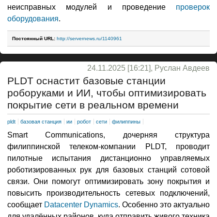
неисправных модулей и проведение
проверок
оборудования
.
Постоянный URL:
http://servernews.ru/1140961
24.11.2025 [16:21], Руслан Авдеев
PLDT оснастит базовые станции
роборуками и ИИ, чтобы оптимизировать
покрытие сети в реальном времени
pldt
базовая станция
ии
робот
сети
филиппины
Smart Communications, дочерняя структура
филиппинской телеком-компании PLDT, проводит
пилотные испытания дистанционно управляемых
роботизированных рук для базовых станций сотовой
связи. Они помогут оптимизировать зону покрытия и
повысить производительность сетевых подключений,
сообщает
Datacenter Dynamics
. Особенно это актуально
для удалённых районов, куда отправить живого техника