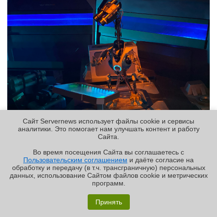
Сайт Servernews использует файлы cookie и сервисы
аналитики. Это помогает нам улучшать контент и работу
Cайта.
Источник изображения: Eli Alvarez / Unsplash
Во время посещения Cайта вы соглашаетесь с
Кроме того, президент поручил до 1 августа 2025 года
Пользовательским соглашением
и даёте согласие на
✖
обработку и передачу (в т.ч. трансграничную) персональных
представить предложения о расширении применения
данных, использование Cайтом файлов cookie и метрических
технологий ИИ и компьютерного моделирования для
программ.
Обзор «малолитражного суперкомпьютера» MSI
сокращения сроков разработки и внедрения новых
EdgeXpert MS-C931
Принять
материалов в химической отрасли. Ожидается, что