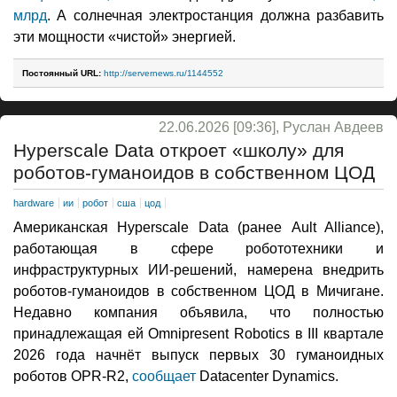
млрд
. А солнечная электростанция должна разбавить
эти мощности «чистой» энергией.
Постоянный URL:
http://servernews.ru/1144552
22.06.2026 [09:36], Руслан Авдеев
Hyperscale Data откроет «школу» для
роботов-гуманоидов в собственном ЦОД
hardware
ии
робот
сша
цод
Американская Hyperscale Data (ранее Ault Alliance),
работающая в сфере робототехники и
инфраструктурных ИИ-решений, намерена внедрить
роботов-гуманоидов в собственном ЦОД в Мичигане.
Недавно компания объявила, что полностью
принадлежащая ей Omnipresent Robotics в III квартале
2026 года начнёт выпуск первых 30 гуманоидных
роботов OPR-R2,
сообщает
Datacenter Dynamics.