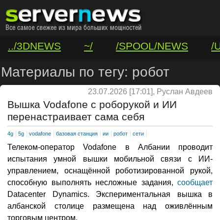
../3DNEWS
~/
/SPOOL/NEWS
/
/VAR/CONTACT
Материалы по тегу: робот
23.07.2026 [17:01], Руслан Авдеев
Вышка Vodafone с роборукой и ИИ
перенастраивает сама себя
4g
5g
vodafone
базовая станция
ии
робот
сети
Телеком-оператор Vodafone в Албании проводит
испытания умной вышки мобильной связи с ИИ-
управлением, оснащённой роботизированной рукой,
способную выполнять несложные задания,
сообщает
Datacenter Dynamics. Экспериментальная вышка в
албанской столице размещена над оживлённым
торговым центром.