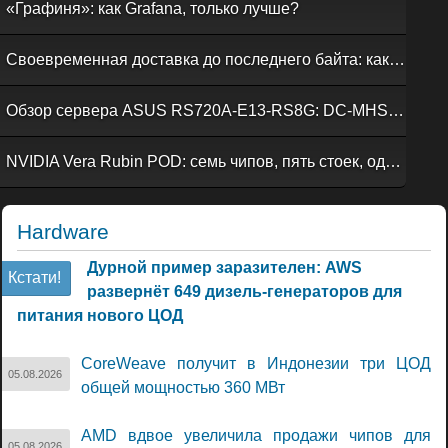
«Графиня»: как Grafana, только лучше?
Своевременная доставка до последнего байта: как российская сеть Curator CDN совмещает скорость, безопасность и гибкость управления
Обзор сервера ASUS RS720A-E13-RS8G: DC-MHS во всей красе
NVIDIA Vera Rubin POD: семь чипов, пять стоек, один ИИ-суперкомпьютер
Hardware
Дурной пример заразителен: AWS
Кстати!
развернёт 649 дизель-генераторов для
питания нового ЦОД
CoreWeave получит в Индонезии три ЦОД
05.08.2026
общей мощностью 360 МВт
AMD вдвое увеличила продажи чипов для
05.08.2026