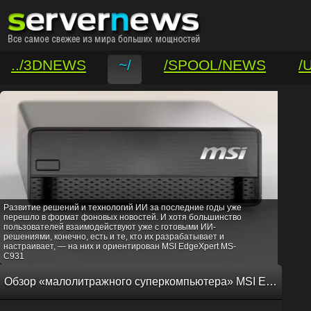
../3DNEWS
~/
/SPOOL/NEWS
/
/VAR/CONTACT
Развитие решений и технологий ИИ за последние годы уже
перешло в формат фоновых новостей. И хотя большинство
пользователей взаимодействуют уже с готовыми ИИ-
решениями, конечно, есть и те, кто их разрабатывает и
настраивает, — на них и ориентирован MSI EdgeXpert MS-
C931
Обзор «малолитражного суперкомпьютера» MSI EdgeXpert MS-C931