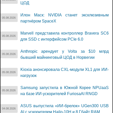
ЦОД
Илон Маск: NVIDIA станет эксклюзивным
05.08.2026
партнёром SpaceX
Marvell представила контроллер Bravera SC6
05.08.2026
для SSD с интерфейсом PCIe 6.0
Anthropic арендует у Volta за $10 млрд
05.08.2026
бывший майнинговый ЦОД в Норвегии
Kioxia анонсировала CXL-модули XL1 для ИИ-
05.08.2026
нагрузок
Samsung запустила в Южной Корее NPUaaS
05.08.2026
на базе ИИ-ускорителей FuriosaAI RNGD
ASUS выпустила «ИИ-брелок» UGen300 USB
04.08.2026
AI с ускорителем Hailo-10H и 8 Гбайт RAM