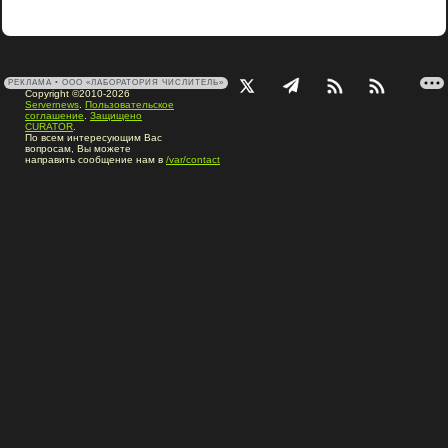
РЕКЛАМА • ООО «ЛАБОРАТОРИЯ ЧИСЛИТЕЛЬ»
Copyright ©2010-2026
Servernews
.
Пользовательское
соглашение
.
Защищено
CURATOR
.
По всем интересующим Вас
вопросам, Вы можете
направить сообщение нам в
/var/contact