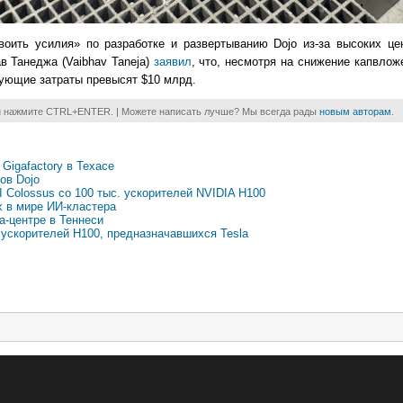
воить усилия» по разработке и развертыванию Dojo из-за высоких це
в Танеджа (Vaibhav Taneja)
заявил
, что, несмотря на снижение капвложе
вующие затраты превысят $10 млрд.
и нажмите CTRL+ENTER. | Можете написать лучше? Мы всегда рады
новым авторам
.
 Gigafactory в Техасе
ов Dojo
 Colossus со 100 тыс. ускорителей NVIDIA H100
х в мире ИИ-кластера
а-центре в Теннеси
 ускорителей H100, предназначавшихся Tesla