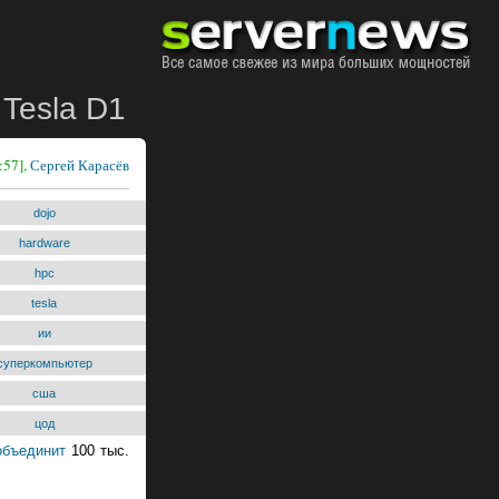
Tesla D1
:57],
Сергей Карасёв
dojo
hardware
hpc
tesla
ии
суперкомпьютер
сша
цод
объединит
100 тыс.