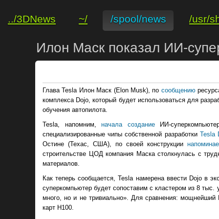
../3DNews
~/
/spool/news
/usr/s
Илон Маск показал ИИ-супер
Глава Tesla Илон Маск (Elon Musk), по
сообщению
ресурса
комплекса Dojo, который будет использоваться для разра
обучения автопилота.
Tesla, напомним,
начала создание
ИИ-суперкомпьютер
специализированные чипы собственной разработки
Tesla 
Остине (Техас, США), по своей конструкции
напоминае
строительстве ЦОД компания Маска столкнулась с труд
материалов.
Как теперь сообщается, Tesla намерена ввести Dojo в эк
суперкомпьютер будет сопоставим с кластером из 8 тыс.
много, но и не тривиально». Для сравнения: мощнейший
карт H100.