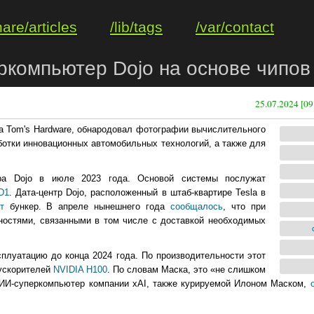
hare/articles
/lib/tags
/var/contact
компьютер Dojo на основе чипов 
25.07.2024 [09
 Tom's Hardware, обнародовал фотографии вычислительного
ботки инновационных автомобильных технологий, а также для
а Dojo в июле 2023 года. Основой системы послужат
D1
. Дата-центр Dojo, расположенный в штаб-квартире Tesla в
т
бункер. В апреле нынешнего года
сообщалось
, что при
ностями, связанными в том числе с доставкой необходимых
сплуатацию до конца 2024 года. По производительности этот
 ускорителей
NVIDIA H100
. По словам Маска, это «не слишком
 ИИ-суперкомпьютер компании xAI, также курируемой Илоном Маском,