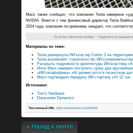
Маск также сообщил, что компания Tesla намерена «уд
NVIDIA. Вместе с тем финансовый директор Tesla Вайбха
2024 года, компания по-прежнему ожидает, что соответст
Если вы заметили ошибку — выделите ее мышью 
Материалы по теме:
Tesla развернула ИИ-кластер Cortex 2 на территории
Tesla возобновит строительство ИИ-суперкомпьютер
Раскрыты подробности архитектуры ИИ-кластера xAI
Илон Маск намерен построить сразу два крупнейши
«ИИ-гигафабрика» xAI разместится в гигантском дат
Маск подтвердил передачу ИИ-стартапу xAI 12 тыс.
Источники:
Tom's Hardware
Datacenter Dynamics
Постоянный URL:
https://servernews.ru/1108466
« Назад к ленте