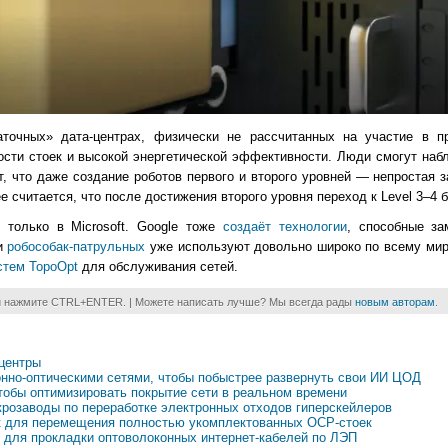
аточных» дата-центрах, физически не рассчитанных на участие в 
ости стоек и высокой энергетической эффективности. Люди смогут наб
, что даже создание роботов первого и второго уровней — непростая з
 считается, что после достижения второго уровня переход к Level 3–4 б
 только в Microsoft. Google тоже
создаёт технологии
, способные з
и
робособак-патрульных
уже используют довольно широко по всему мир
стем TopoOpt
для обслуживания сетей.
и нажмите CTRL+ENTER. | Можете написать лучше? Мы всегда рады
новым авторам
.
-центры
онно-оптическими сетями, чтобы побыстрее развернуть свои ИИ ЦОД
тобы оптимизировать покрытие сети в реальном времени
крозаводы по переработке электронных отходов гиперскейлеров
Cart для перемещения полностью укомплектованных OCP-стоек
о для прокладки оптоволоконных интернет-кабелей по ЛЭП