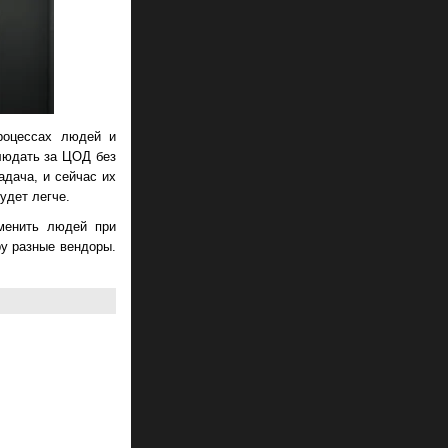
процессах людей и
людать за ЦОД без
адача, и сейчас их
удет легче.
аменить людей при
у разные вендоры.