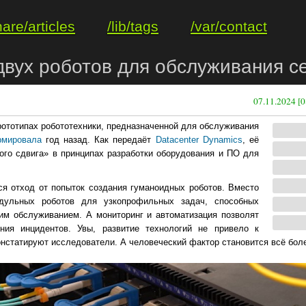
hare/articles
/lib/tags
/var/contact
 двух роботов для обслуживания с
07.11.2024 [0
ототипах робототехники, предназначенной для обслуживания
рмировала
год назад. Как передаёт
Datacenter Dynamics
, её
го сдвига» в принципах разработки оборудования и ПО для
ся отход от попыток создания гуманоидных роботов. Вместо
одульных роботов для узкопрофильных задач, способных
щим обслуживанием. А мониторинг и автоматизация позволят
ния инцидентов. Увы, развитие технологий не привело к
нстатируют исследователи. А человеческий фактор становится всё бол