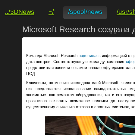
../3DNews
~/
/spool/news
/usr/s
Microsoft Research создала
Команда Microsoft Research
поделилась
информацией о пр
дата-центров. Соответствующую команду компания
сфо
представители заявили о самом начале «фундаментально
ЦОД.
Ключевым, по мнению исследователей Microsoft, являет
них предлагается использование самодостаточных м
заниматься как ремонтом оборудования, так и его теку
проактивно выявлять возможное поломки до наступле
существенному снижению отказов в сложных системах, ко