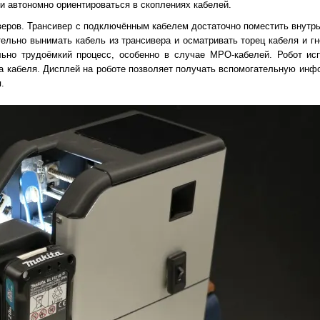
 автономно ориентироваться в скоплениях кабелей.
веров. Трансивер с подключённым кабелем достаточно поместить внутрь
ельно вынимать кабель из трансивера и осматривать торец кабеля и гн
ьно трудоёмкий процесс, особенно в случае MPO-кабелей. Робот ис
а кабеля. Дисплей на роботе позволяет получать вспомогательную инф
.