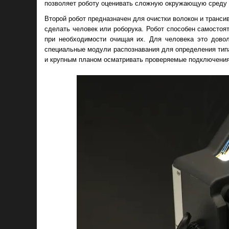
позволяет роботу оценивать сложную окружающую среду и
Второй робот предназначен для очистки волокон и транси
сделать человек или роборука. Робот способен самостоят
при необходимости очищая их. Для человека это довол
специальные модули распознавания для определения тип
и крупным планом осматривать проверяемые подключения