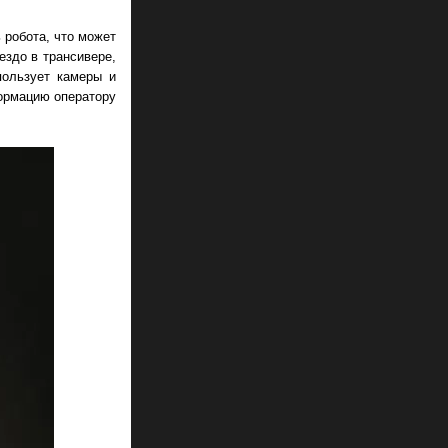
 робота, что может
ездо в трансивере,
пользует камеры и
ормацию оператору