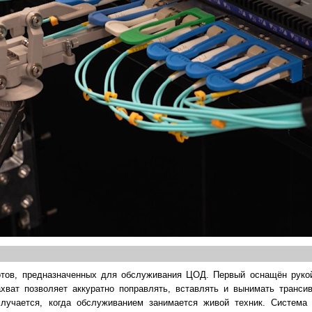
оботов, предназначенных для обслуживания ЦОД. Первый оснащён руко
хват позволяет аккуратно поправлять, вставлять и вынимать трансив
случается, когда обслуживанием занимается живой техник. Система