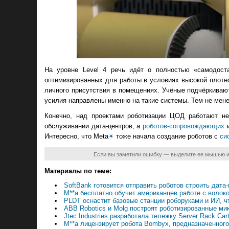
На уровне Level 4 речь идёт о полностью «самодост
оптимизированных для работы в условиях высокой плотн
личного присутствия в помещениях. Учёные подчёркивают
усилия направлены именно на такие системы. Тем не менее
Конечно, над проектами роботизации ЦОД работают не
обслуживании дата-центров, а
роботов-сопровождающих
Интересно, что Meta
✴
тоже начала создание роботов с
си
Если вы заметили ошибку — выделите ее мышью 
Материалы по теме:
SoftBank готовится отправить роботов строить дата
M**a бесплатно обучит американцев работе с волок
PLDT оснастит базовые станции роборуками и ИИ, ч
ABB Robotics и Molg построят роботизированные ми
Jtec Industries разработала тележку Server Rack 
M**a лицензирует робота Bombyx, предназначенног