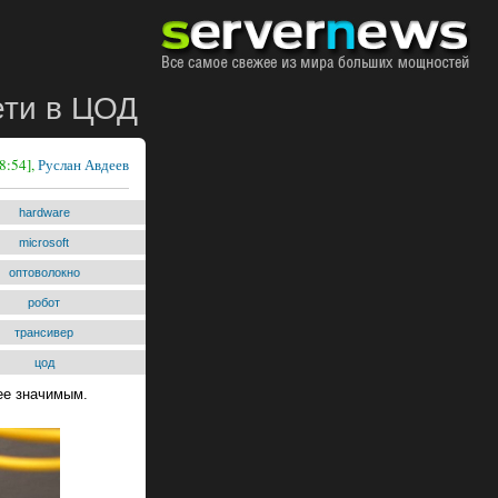
ети в ЦОД
8:54],
Руслан Авдеев
hardware
microsoft
оптоволокно
робот
трансивер
цод
ее значимым.