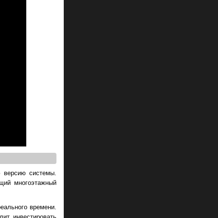
ю версию системы.
щий многоэтажный
еального времени.
лит инвестировать