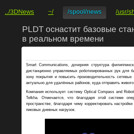
../3DNews
~/
/spool/news
/usr/s
PLDT оснастит базовые ста
в реальном времени
Smart Communications, дочерняя структура филиппинс
дистанционно управляемых роботизированных рук для ба
зону покрытия и повысить производительность сетевы
актуально для удалённых районов, куда отправить живого
Компания использует систему Optical Compass and Robo
Telkha. Отмечается, что благодаря этой системе оп
пространстве, благодаря чему корректировать настройк
пиковых дневных нагрузок.