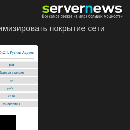
имизировать покрытие сети
6:21],
Руслан Авдеев
pldt
базовая станция
ии
робот
сети
филиппины