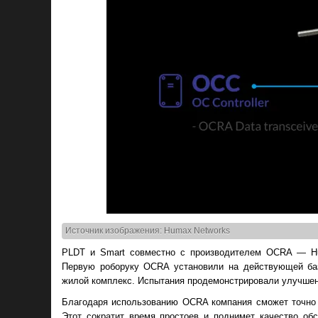
Источник изображения: Humax Networks
PLDT и Smart совместно с производителем OCRA — Hu
Первую роборуку OCRA установили на действующей ба
жилой комплекс. Испытания продемонстрировали улучшение
Благодаря использованию OCRA компания сможет точно 
Этот сократит время простоев и поднимет качество обс