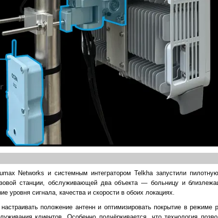
max Networks и системным интегратором Telkha запустили пилотну
зовой станции, обслуживающей два объекта — больницу и близлежа
 уровня сигнала, качества и скорости в обоих локациях.
настраивать положение антенн и оптимизировать покрытие в режиме р
луживания клиентов. Особенно подчёркивается, что технология позво