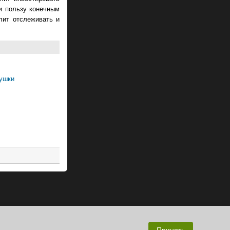
и пользу конечным
лит отслеживать и
вушки