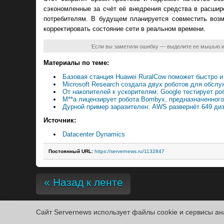
сэкономленные за счёт её внедрения средства в расшир
потребителям. В будущем планируется совместить возм
корректировать состояние сети в реальном времени.
Если вы заметили ошибку — выделите ее мышью 
Материалы по теме:
Базовая станция Huawei RuralCow поможет быстро 
Microsoft Research создала двух роботов для обсл
От накопителей к ускорителям: Google тестирует р
M**a лицензирует робота Bombyx, предназначенног
Дурной пример заразителен: AWS развернёт 649 ди
Источник:
Datacenter Dynamics
Постоянный URL:
https://servernews.ru/1132847
« Назад к ленте
Сайт Servernews использует файлы cookie и сервисы ан