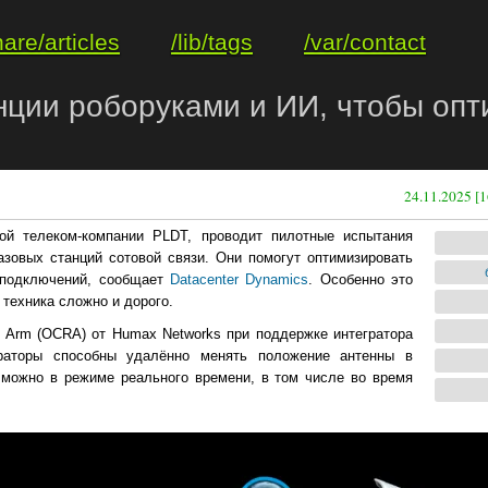
hare/articles
/lib/tags
/var/contact
нции роборуками и ИИ, чтобы опт
24.11.2025 [1
кой телеком-компании PLDT, проводит пилотные испытания
зовых станций сотовой связи. Они помогут оптимизировать
х подключений, сообщает
Datacenter Dynamics
. Особенно это
 техника сложно и дорого.
t Arm (OCRA) от Humax Networks при поддержке интегратора
ераторы способны удалённо менять положение антенны в
и можно в режиме реального времени, в том числе во время