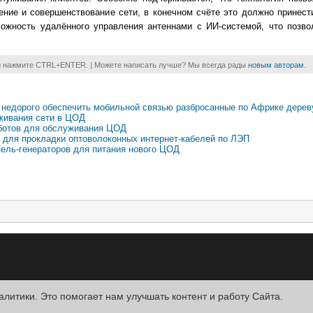
ение и совершенствование сети, в конечном счёте это должно принест
ожность удалённого управления антеннами с ИИ-системой, что позво
и нажмите CTRL+ENTER. | Можете написать лучше? Мы всегда рады
новым авторам
.
и недорого обеспечить мобильной связью разбросанные по Африке дере
уживания сети в ЦОД
оботов для обслуживания ЦОД
о для прокладки оптоволоконных интернет-кабелей по ЛЭП
зель-генераторов для питания нового ЦОД
алитики. Это помогает нам улучшать контент и работу Cайта.