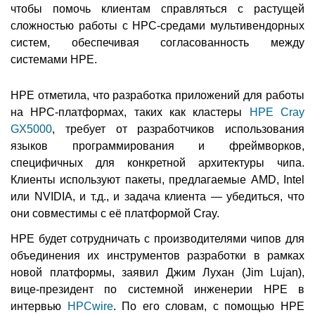
чтобы помочь клиентам справляться с растущей
сложностью работы с HPC-средами мультивендорных
систем, обеспечивая согласованность между
системами HPE.
HPE отметила, что разработка приложений для работы
на HPC-платформах, таких как кластеры
HPE Cray
GX5000
, требует от разработчиков использования
языков программирования и фреймворков,
специфичных для конкретной архитектуры чипа.
Клиенты используют пакеты, предлагаемые AMD, Intel
или NVIDIA, и т.д., и задача клиента — убедиться, что
они совместимы с её платформой Cray.
HPE будет сотрудничать с производителями чипов для
объединения их инструментов разработки в рамках
новой платформы, заявил Джим Лухан (Jim Lujan),
вице-президент по системной инженерии HPE в
интервью
HPCwire
. По его словам, с помощью HPE