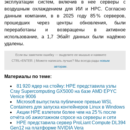
эксплуатации систем, включив в нее серверы с
воздушным охлаждением для ИИ и HPC. Согласно
данным компании, в в 2025 году 85 % серверов,
прошедших через центры обновления, были
переработаны и возвращены в активное
использование, а 1,7 Эбайт данных были надёжно
удалены.
Если вы заметили ошибку — выделите ее мышью и нажмите
CTRL+ENTER. | Можете написать лучше? Мы всегда рады
новым
авторам
.
Материалы по теме:
81 920 ядер на стойку: HPE представила узлы
Cray Supercomputing GX5000 на базе AMD EPYC
Venice 9006
Microsoft выпустила публичное превью WSL
Containers для запуска контейнеров Linux в Windows
Акции HPE взлетели более чем на 25 % после
отчёта об ажиотажном спросе на серверы и сети
HPE представила сервер ProLiant Compute DL394
Gen12 на платформе NVIDIA Vera