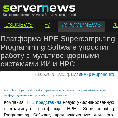
../3DNEWS
~/
/SPOOL/NEWS
/
/VAR/CONTACT
Платформа HPE Supercomputing
Programming Software упростит
работу с мультивендорными
системами ИИ и HPC
28.06.2026 [22:32],
Владимир Мироненко
amd
hpc
hpe
intel
nvidia
open source
software
ии
контейнеризация
конфиденциальность
разработка
утилизация
Компания HPE
представила
новую унифицированную
программную платформу HPE Supercomputing
Programming Software, предназначенную для того,