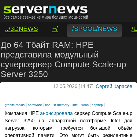
../3DNEWS
~/
/SPOOL/NEWS
/
/VAR/CONTACT
До 64 Тбайт RAM: HPE
представила модульный
суперсервер Compute Scale-up
Server 3250
12.05.2026 [14:47],
Сергей Карасёв
granite rapids
hardware
hpe
in-memory
intel
xeon
сервер
Компания HPE
анонсировала
сервер Compute Scale-up
Server 3250 на аппаратной платформе Intel для
нагрузок, которым требуется большой объём
оперативной памяти. Это могут быть резидентные