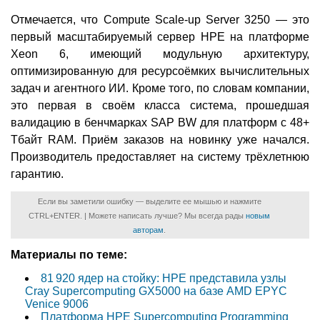
Отмечается, что Compute Scale-up Server 3250 — это
первый масштабируемый сервер HPE на платформе
Xeon 6, имеющий модульную архитектуру,
оптимизированную для ресурсоёмких вычислительных
задач и агентного ИИ. Кроме того, по словам компании,
это первая в своём класса система, прошедшая
валидацию в бенчмарках SAP BW для платформ с 48+
Тбайт RAM. Приём заказов на новинку уже начался.
Производитель предоставляет на систему трёхлетнюю
гарантию.
Если вы заметили ошибку — выделите ее мышью и нажмите
CTRL+ENTER. | Можете написать лучше? Мы всегда рады
новым
авторам
.
Материалы по теме:
81 920 ядер на стойку: HPE представила узлы
Cray Supercomputing GX5000 на базе AMD EPYC
Venice 9006
Платформа HPE Supercomputing Programming