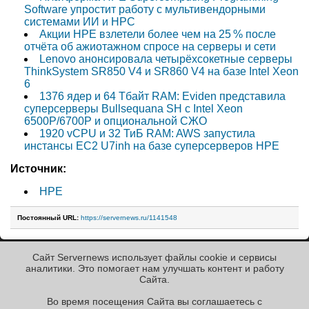
Software упростит работу с мультивендорными
системами ИИ и HPC
Акции HPE взлетели более чем на 25 % после
отчёта об ажиотажном спросе на серверы и сети
Lenovo анонсировала четырёхсокетные серверы
ThinkSystem SR850 V4 и SR860 V4 на базе Intel Xeon
6
1376 ядер и 64 Тбайт RAM: Eviden представила
суперсерверы Bullsequana SH с Intel Xeon
6500P/6700P и опциональной СЖО
1920 vCPU и 32 ТиБ RAM: AWS запустила
инстансы EC2 U7inh на базе суперсерверов HPE
Источник:
HPE
Постоянный URL:
https://servernews.ru/1141548
Сайт Servernews использует файлы cookie и сервисы
« Назад к ленте
аналитики. Это помогает нам улучшать контент и работу
Cайта.
Во время посещения Cайта вы соглашаетесь с