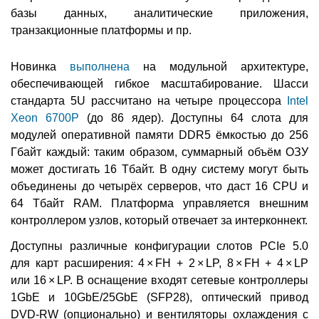
базы данных, аналитические приложения,
транзакционные платформы и пр.
Новинка
выполнена
на модульной архитектуре,
обеспечивающей гибкое масштабирование. Шасси
стандарта 5U рассчитано на четыре процессора
Intel
Xeon 6700P
(до 86 ядер). Доступны 64 слота для
модулей оперативной памяти DDR5 ёмкостью до 256
Гбайт каждый: таким образом, суммарный объём ОЗУ
может достигать 16 Тбайт. В одну систему могут быть
объединены до четырёх серверов, что даст 16 CPU и
64 Тбайт RAM. Платформа управляется внешним
контроллером узлов, который отвечает за интерконнект.
Доступны различные конфигурации слотов PCIe 5.0
для карт расширения: 4 × FH + 2 × LP, 8 × FH + 4 × LP
или 16 × LP. В оснащение входят сетевые контроллеры
1GbE и 10GbE/25GbE (SFP28), оптический привод
DVD-RW (опционально) и вентиляторы охлаждения с