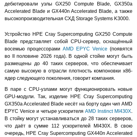
дебютировали узлы GX250 Compute Blade, GX350a
Accelerated Blade и GX440n Accelerated Blade, а также
высокопроизводительная СХД Storage Systems K3000.
Устройство HPE Cray Supercomputing GX250 Compute
Blade представляет собой CPU-сервер, оснащённый
восемью процессорами
AMD EPYC Venice
(появятся
во II половине 2026 года). В одной стойке могут быть
размещены до 40 таких серверов, что обеспечивает
самую высокую в отрасли плотность компоновки x86-
ядер следующего поколения, говорит компания.
В паре с CPU-узлами могут функционировать новые
GPU-модули. Так, изделие HPE Cray Supercomputing
GX350a Accelerated Blade несёт на борту один чип AMD
EPYC Venice и четыре ускорителя
AMD Instinct MI430X
.
В стойку могут устанавливаться до 28 таких серверов,
что даёт в сумме 112 ускорителей MI430X. В свою
очередь, HPE Cray Supercomputing GX440n Accelerated