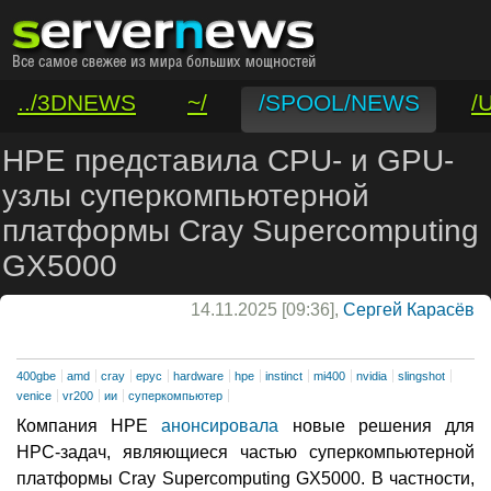
../3DNEWS
~/
/SPOOL/NEWS
/
/VAR/CONTACT
HPE представила CPU- и GPU-
узлы суперкомпьютерной
платформы Cray Supercomputing
GX5000
14.11.2025 [09:36],
Сергей Карасёв
400gbe
amd
cray
epyc
hardware
hpe
instinct
mi400
nvidia
slingshot
venice
vr200
ии
суперкомпьютер
Компания HPE
анонсировала
новые решения для
НРС-задач, являющиеся частью суперкомпьютерной
платформы Cray Supercomputing GX5000. В частности,