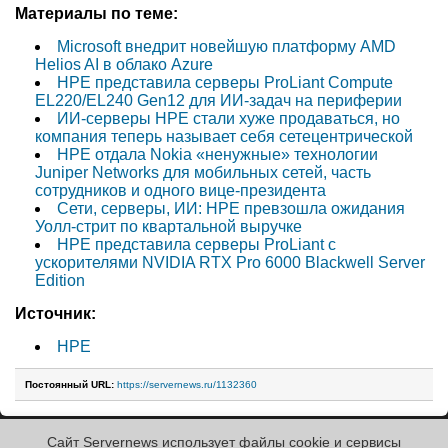
Материалы по теме:
Microsoft внедрит новейшую платформу AMD
Helios AI в облако Azure
HPE представила серверы ProLiant Compute
EL220/EL240 Gen12 для ИИ-задач на периферии
ИИ-серверы HPE стали хуже продаваться, но
компания теперь называет себя сетецентрической
HPE отдала Nokia «ненужные» технологии
Juniper Networks для мобильных сетей, часть
сотрудников и одного вице-президента
Сети, серверы, ИИ: HPE превзошла ожидания
Уолл-стрит по квартальной выручке
HPE представила серверы ProLiant с
ускорителями NVIDIA RTX Pro 6000 Blackwell Server
Edition
Источник:
HPE
Постоянный URL:
https://servernews.ru/1132360
Сайт Servernews использует файлы cookie и сервисы