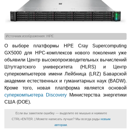
Источник изображения: HPE
О выборе платформы HPE Cray Supercomputing
GX5000 для НРС-комплексов нового поколения уже
объявили Центр высокопроизводительных вычислений
Штутгартского университета (HLRS) и Центр
суперкомпьютеров имени Лейбница (LRZ) Баварской
академии естественных и гуманитарных наук (BADW).
Кроме того, новая платформа является основой
суперкомпьютера Discovery
Министерства энергетики
США (DOE).
Если вы заметили ошибку — выделите ее мышью и нажмите
CTRL+ENTER. | Можете написать лучше? Мы всегда рады
новым
авторам
.