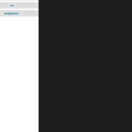
ии
инференс