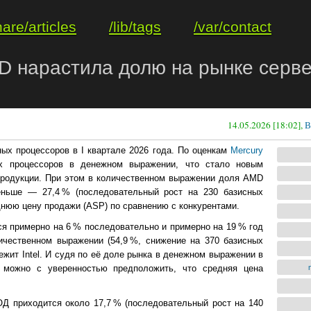
hare/articles
/lib/tags
/var/contact
 нарастила долю на рынке сервер
14.05.2026 [18:02],
В
ых процессоров в I квартале 2026 года. По оценкам
Mercury
х процессоров в денежном выражении, что стало новым
продукции. При этом в количественном выражении доля AMD
ньше — 27,4 % (последовательный рост на 230 базисных
еднюю цену продажи (ASP) по сравнению с конкурентами.
я примерно на 6 % последовательно и примерно на 19 % год
ичественном выражении (54,9 %, снижение на 370 базисных
жит Intel. И судя по её доле рынка в денежном выражении в
 можно с уверенностью предположить, что средняя цена
.
Д приходится около 17,7 % (последовательный рост на 140