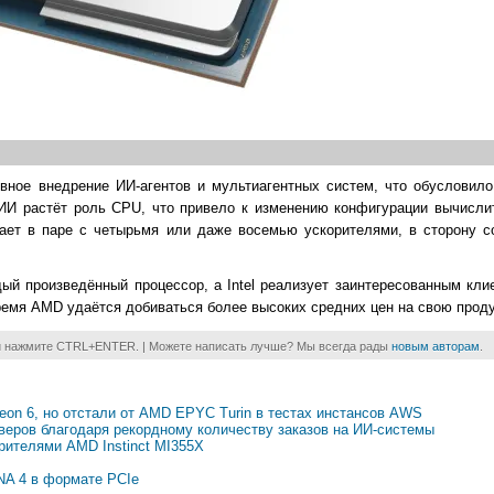
вное внедрение ИИ-агентов и мультиагентных систем, что обусловило
 ИИ растёт роль CPU, что привело к изменению конфигурации вычисли
тает в паре с четырьмя или даже восемью ускорителями, в сторону с
й произведённый процессор, а Intel реализует заинтересованным клие
время AMD удаётся добиваться более высоких средних цен на свою прод
и нажмите CTRL+ENTER. | Можете написать лучше? Мы всегда рады
новым авторам
.
Xeon 6, но отстали от AMD EPYC Turin в тестах инстансов AWS
рверов благодаря рекордному количеству заказов на ИИ-системы
рителями AMD Instinct MI355X
NA 4 в формате PCIe