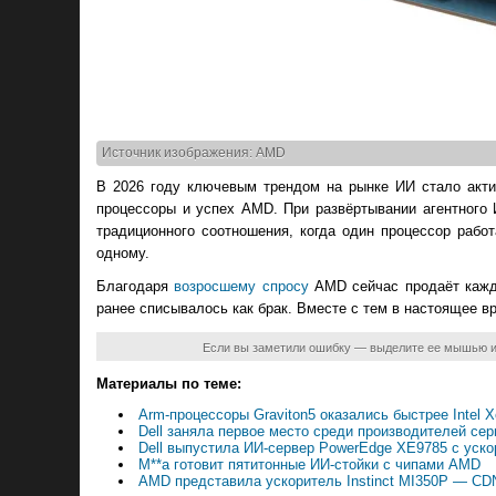
Источник изображения: AMD
В 2026 году ключевым трендом на рынке ИИ стало акти
процессоры и успех AMD. При развёртывании агентного
традиционного соотношения, когда один процессор рабо
одному.
Благодаря
возросшему спросу
AMD сейчас продаёт кажды
ранее списывалось как брак. Вместе с тем в настоящее 
Если вы заметили ошибку — выделите ее мышью 
Материалы по теме:
Arm-процессоры Graviton5 оказались быстрее Intel 
Dell заняла первое место среди производителей се
Dell выпустила ИИ-сервер PowerEdge XE9785 с уско
M**a готовит пятитонные ИИ-стойки с чипами AMD
AMD представила ускоритель Instinct MI350P — CD