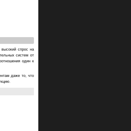
 высокий спрос на
тельных систем от
оотношения один к
нтам даже то, что
укцию.