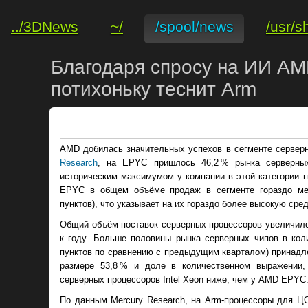
../3DNews
~/
/spool/news
/usr/s
Благодаря спросу на ИИ AMD
потихоньку теснит Arm
AMD добилась значительных успехов в сегменте серверн
Research
, на EPYC пришлось 46,2 % рынка серверны
историческим максимумом у компании в этой категории 
EPYC в общем объёме продаж в сегменте гораздо ме
пунктов), что указывает на их гораздо более высокую ср
Общий объём поставок серверных процессоров увеличилс
к году. Больше половины рынка серверных чипов в кол
пунктов по сравнению с предыдущим кварталом) принадле
размере 53,8 % и доле в количественном выражении,
серверных процессоров Intel Xeon ниже, чем у AMD EPYC
По данным Mercury Research, на Arm-процессоры для ЦО