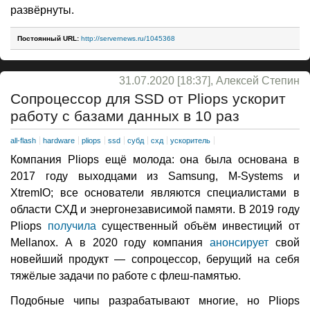
развёрнуты.
Постоянный URL:
http://servernews.ru/1045368
31.07.2020 [18:37], Алексей Степин
Сопроцессор для SSD от Pliops ускорит
работу с базами данных в 10 раз
all-flash
hardware
pliops
ssd
субд
схд
ускоритель
Компания Pliops ещё молода: она была основана в
2017 году выходцами из Samsung, M-Systems и
XtremIO; все основатели являются специалистами в
области СХД и энергонезависимой памяти. В 2019 году
Pliops
получила
существенный объём инвестиций от
Mellanox. А в 2020 году компания
анонсирует
свой
новейший продукт — сопроцессор, берущий на себя
тяжёлые задачи по работе с флеш-памятью.
Подобные чипы разрабатывают многие, но Pliops