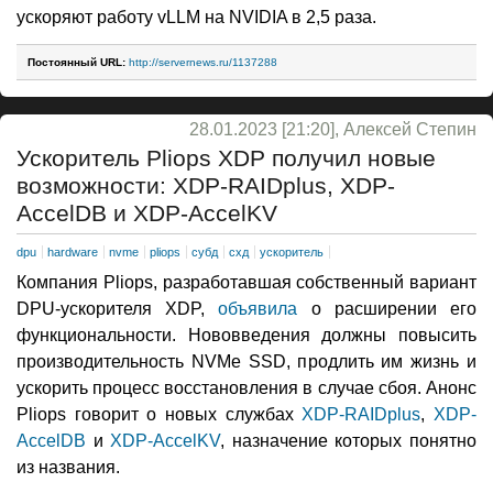
ускоряют работу vLLM на NVIDIA в 2,5 раза.
Постоянный URL:
http://servernews.ru/1137288
28.01.2023 [21:20], Алексей Степин
Ускоритель Pliops XDP получил новые
возможности: XDP-RAIDplus, XDP-
AccelDB и XDP-AccelKV
dpu
hardware
nvme
pliops
субд
схд
ускоритель
Компания Pliops, разработавшая собственный вариант
DPU-ускорителя XDP,
объявила
о расширении его
функциональности. Нововведения должны повысить
производительность NVMe SSD, продлить им жизнь и
ускорить процесс восстановления в случае сбоя. Анонс
Pliops говорит о новых службах
XDP-RAIDplus
,
XDP-
AccelDB
и
XDP-AccelKV
, назначение которых понятно
из названия.