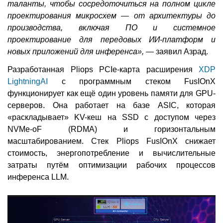
таланты, чтобы сосредоточиться на полном цикле
проектирования микросхем — от архитектуры до
производства, включая ПО и системное
проектирование для передовых ИИ-платформ и
новых приложений для инференса», —
заявил Азрад.
Разработанная Pliops PCIe-карта расширения
XDP
LightningAI
с программным стеком FusIOnX
функционирует как ещё один уровень памяти для GPU-
серверов. Она работает на базе ASIC, которая
«раскладывает» KV-кеш на SSD с доступом через
NVMe-oF (RDMA) и горизонтальным
масштабированием. Стек Pliops FusIOnX снижает
стоимость, энергопотребление и вычислительные
затраты путём оптимизации рабочих процессов
инференса LLM.