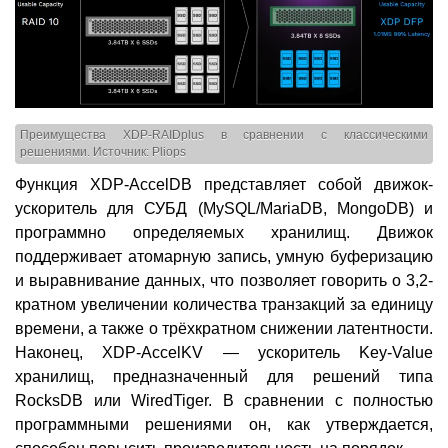
Преимущества XDP-RAIDplus в сравнении с классическими
решениями. Источник: Pliops
Функция XDP-AccelDB представляет собой движок-
ускоритель для СУБД (MySQL/MariaDB, MongoDB) и
программно определяемых хранилищ. Движок
поддерживает атомарную запись, умную буферизацию
и выравнивание данных, что позволяет говорить о 3,2-
кратном увеличении количества транзакций за единицу
времени, а также о трёхкратном снижении латентности.
Наконец, XDP-AccelKV — ускоритель Key-Value
хранилищ, предназначенный для решений типа
RocksDB или WiredTiger. В сравнении с полностью
программными решениями он, как утверждается,