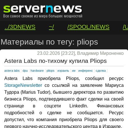
../3DNEWS
~/
/SPOOL/NEWS
/
/VAR/CONTACT
Материалы по тегу: pliops
23.02.2026 [23:22], Владимир Мироненко
Astera Labs по-тихому купила Pliops
astera labs
dpu
hardware
pliops
израиль
ии
инференс
сделка
Astera Labs приобрела Pliops, сообщил ресурс
StorageNewsletter
со ссылкой на заявление Мариуса
Тудора (Marius Tudor), бывшего директора по развитию
бизнеса Pliops, подтвердившего факт сделки на своей
странице в соцсети LinkedIn. Финансовых
подробностей о сделке не сообщается. Ресурс
допустил, что компания приобрела Pliops для своего
первого научно-исследовательского центра в Израиле.