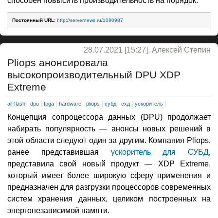
способен повысить производительность на порядок.
Постоянный URL:
http://servernews.ru/1080987
28.07.2021 [15:27], Алексей Степин
Pliops анонсировала
высокопроизводительный DPU XDP
Extreme
all-flash
dpu
fpga
hardware
pliops
субд
схд
ускоритель
Концепция сопроцессора данных (DPU) продолжает
набирать популярность — анонсы новых решений в
этой области следуют один за другим. Компания Pliops,
ранее представившая
ускоритель для СУБД
,
представила свой новый продукт — XDP Extreme,
который имеет более широкую сферу применения и
предназначен для разгрузки процессоров современных
систем хранения данных, целиком построенных на
энергонезависимой памяти.