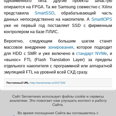
одноимённого типа. Другие проекты зачастую
опираются на FPGA. Та же Samsung совместно с Xilinx
представила
SmartSSD
, обрабатывающий часть
данных непосредственно на накопителе. А
SmartIOPS
уже не первый год поставляет SSD с фирменным
контролером на базе ПЛИС.
Вероятно, следующим большим шагом станет
массовое внедрение
зонирования
, которое подходит
для HDD с SMR и уже включено в
стандарт NVMe
, и
«вынос» FTL (Flash Translation Layer) за пределы
отдельного накопителя с программной или аппаратной
эмуляцией FTL на уровней всей СХД сразу.
Постоянный URL:
http://servernews.ru/1017162
Сайт Servernews использует файлы cookie и сервисы
Следующие новости »
аналитики. Это помогает нам улучшать контент и работу
Cайта.
Во время посещения Cайта вы соглашаетесь с