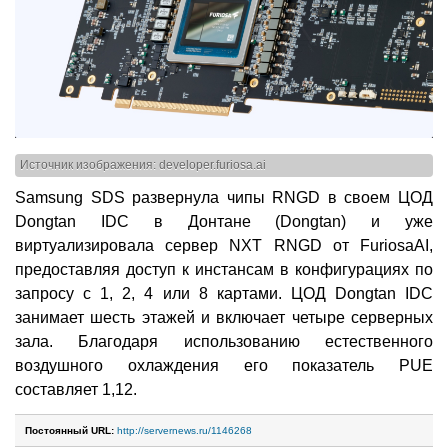
Источник изображения: developer.furiosa.ai
Samsung SDS развернула чипы RNGD в своем ЦОД
Dongtan IDC в Донтане (Dongtan) и уже
виртуализировала сервер NXT RNGD от FuriosaAI,
предоставляя доступ к инстансам в конфигурациях по
запросу с 1, 2, 4 или 8 картами. ЦОД Dongtan IDC
занимает шесть этажей и включает четыре серверных
зала. Благодаря использованию естественного
воздушного охлаждения его показатель PUE
составляет 1,12.
Постоянный URL:
http://servernews.ru/1146268