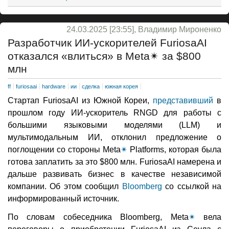
24.03.2025 [23:55], Владимир Мироненко
Разработчик ИИ-ускорителей FuriosaAI
отказался «влиться» в Meta✴ за $800
млн
ff
furiosaai
hardware
ии
сделка
южная корея
Стартап FuriosaAI из Южной Кореи,
представивший
в
прошлом году ИИ-ускоритель RNGD для работы с
большими языковыми моделями (LLM) и
мультимодальным ИИ, отклонил предложение о
поглощении со стороны Meta
✴
Platforms, которая была
готова заплатить за это $800 млн. FuriosaAI намерена и
дальше развивать бизнес в качестве независимой
компании. Об этом сообщил
Bloomberg
со ссылкой на
информированный источник.
По словам собеседника Bloomberg, Meta
✴
вела