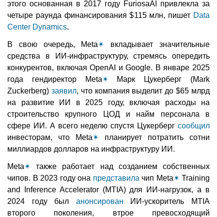
этого основанная в 2017 году FuriosaAI привлекла за
четыре раунда финансирования $115 млн, пишет
Data
Center Dynamics
.
В свою очередь, Meta
✴
вкладывает значительные
средства в ИИ-инфраструктуру, стремясь опередить
конкурентов, включая OpenAI и Google. В январе 2025
года гендиректор Meta
✴
Марк Цукерберг (Mark
Zuckerberg)
заявил
, что компания выделит до $65 млрд
на развитие ИИ в 2025 году, включая расходы на
строительство крупного ЦОД и найм персонала в
сфере ИИ. А всего неделю спустя Цукерберг
сообщил
инвесторам, что Meta
✴
планирует потратить сотни
миллиардов долларов на инфраструктуру ИИ.
Meta
✴
также работает над созданием собственных
чипов. В 2023 году она
представила
чип Meta
✴
Training
and Inference Accelerator (MTIA) для ИИ-нагрузок, а в
2024 году был
анонсирован
ИИ-ускоритель MTIA
второго поколения, втрое превосходящий