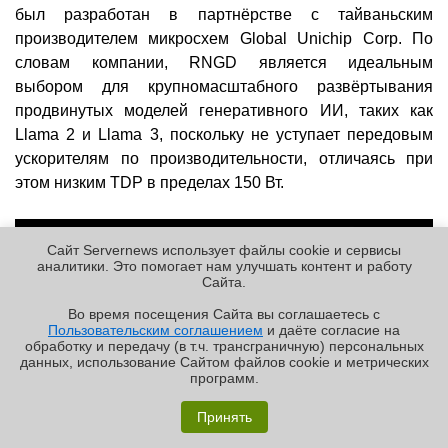
был разработан в партнёрстве с тайваньским
производителем микросхем Global Unichip Corp. По
словам компании, RNGD является идеальным
выбором для крупномасштабного развёртывания
продвинутых моделей генеративного ИИ, таких как
Llama 2 и Llama 3, поскольку не уступает передовым
ускорителям по производительности, отличаясь при
этом низким TDP в пределах 150 Вт.
Сайт Servernews использует файлы cookie и сервисы
аналитики. Это помогает нам улучшать контент и работу
Cайта.
Во время посещения Cайта вы соглашаетесь с
Пользовательским соглашением
и даёте согласие на
✖
обработку и передачу (в т.ч. трансграничную) персональных
данных, использование Cайтом файлов cookie и метрических
программ.
«Графиня»: как Grafana, только лучше?
Принять
Реклама | ООО «Лаборатория Числитель»