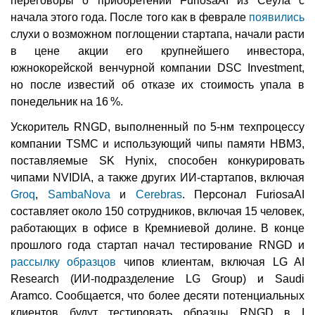
переговоры о приобретении FuriosaAI из Сеула с
начала этого года. После того как в феврале
появились
слухи о возможном поглощении стартапа, начали расти
в цене акции его крупнейшего инвестора,
южнокорейской венчурной компании DSC Investment,
но после известий об отказе их стоимость упала в
понедельник на 16 %.
Ускоритель RNGD, выполненный по 5-нм техпроцессу
компании TSMC и использующий чипы памяти HBM3,
поставляемые SK Hynix, способен конкурировать
чипами NVIDIA, а также других ИИ-стартапов, включая
Groq
,
SambaNova
и
Cerebras
. Персонал FuriosaAI
составляет около 150 сотрудников, включая 15 человек,
работающих в офисе в Кремниевой долине. В конце
прошлого года стартап начал тестирование RNGD и
рассылку образцов
чипов клиентам, включая LG AI
Research (ИИ-подразделение LG Group) и Saudi
Aramco. Сообщается, что более десяти потенциальных
клиентов будут тестировать образцы RNGD в I