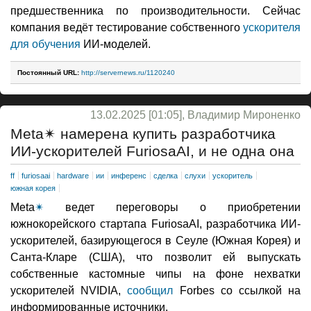
предшественника по производительности. Сейчас
компания ведёт тестирование собственного
ускорителя
для обучения
ИИ-моделей.
Постоянный URL:
http://servernews.ru/1120240
13.02.2025 [01:05], Владимир Мироненко
Meta✴ намерена купить разработчика
ИИ-ускорителей FuriosaAI, и не одна она
ff
furiosaai
hardware
ии
инференс
сделка
слухи
ускоритель
южная корея
Meta
✴
ведет переговоры о приобретении
южнокорейского стартапа FuriosaAI, разработчика ИИ-
ускорителей, базирующегося в Сеуле (Южная Корея) и
Санта-Кларе (США), что позволит ей выпускать
собственные кастомные чипы на фоне нехватки
ускорителей NVIDIA,
сообщил
Forbes со ссылкой на
информированные источники.