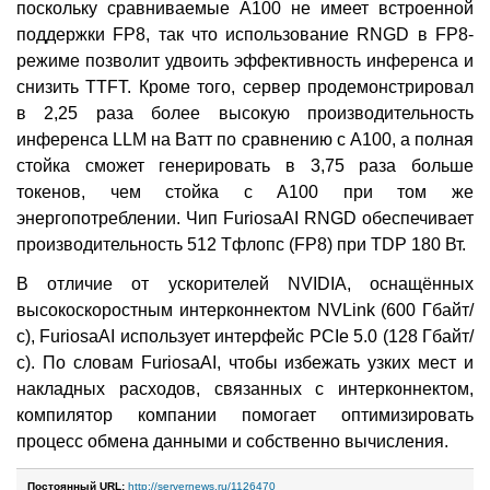
поскольку сравниваемые A100 не имеет встроенной
поддержки FP8, так что использование RNGD в FP8-
режиме позволит удвоить эффективность инференса и
снизить TTFT. Кроме того, сервер продемонстрировал
в 2,25 раза более высокую производительность
инференса LLM на Ватт по сравнению с A100, а полная
стойка сможет генерировать в 3,75 раза больше
токенов, чем стойка с A100 при том же
энергопотреблении. Чип FuriosaAI RNGD обеспечивает
производительность 512 Тфлопс (FP8) при TDP 180 Вт.
В отличие от ускорителей NVIDIA, оснащённых
высокоскоростным интерконнектом NVLink (600 Гбайт/
с), FuriosaAI использует интерфейс PCIe 5.0 (128 Гбайт/
с). По словам FuriosaAI, чтобы избежать узких мест и
накладных расходов, связанных с интерконнектом,
компилятор компании помогает оптимизировать
процесс обмена данными и собственно вычисления.
Постоянный URL:
http://servernews.ru/1126470