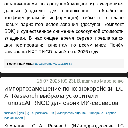
ограничениями по доступной мощности), суверенитет
данных (подходит для приложений с обработкой
конфиденциальной информации), гибкость в плане
новых вариантов использования (доступен комплект
SDK) и существенное снижение совокупной стоимости
владения. В настоящее время сервер предлагается
для тестирования клиентам по всему миру. Приём
заказов на NXT RNGD начнётся в 2026 году.
Постоянный URL:
http://servernews.ru/1129883
25.07.2025 [09:23], Владимир Мироненко
Импортозамещение по-южнокорейски: LG
AI Research выбрала ускорители
FuriosaAI RNGD для своих ИИ-серверов
furiosaai
gpu
lg
supermicro
ии
импортозамещение
инференс
сервер
южная корея
Компания LG AI Research (ИИ-подразделение LG