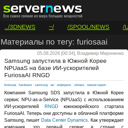
../3DNEWS
~/
/SPOOL/NEWS
/
/VAR/CONTACT
Материалы по тегу: furiosaai
05.08.2026 [00:34], Владимир Мироненко
Samsung запустила в Южной Корее
NPUaaS на базе ИИ-ускорителей
FuriosaAI RNGD
furiosaai
hardware
samsung
ии
инференс
облако
южная корея
Компания Samsung SDS запустила в Южной Корее
сервис NPU-as-a-Service (NPUaaS) с использованием
ИИ-ускорителей
RNGD
южнокорейского стартапа
FuriosaAI. Теперь они доступны в облачной платформе
Samsung, пишет
Data Center Dynamics
. Как утверждает
компания, это первый сервис в стране с