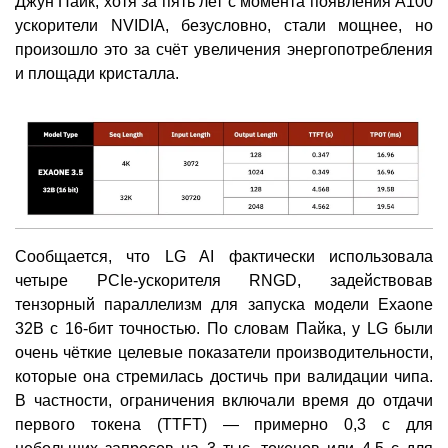
Джун Пайк, хотя за пять лет с момента появления A100
ускорители NVIDIA, безусловно, стали мощнее, но
произошло это за счёт увеличения энергопотребления
и площади кристалла.
Сообщается, что LG AI фактически использовала
четыре PCIe-ускорителя RNGD, задействовав
тензорный параллелизм для запуска модели Exaone
32B с 16-бит точностью. По словам Пайка, у LG были
очень чёткие целевые показатели производительности,
которые она стремилась достичь при валидации чипа.
В частности, ограничения включали время до отдачи
первого токена (TTFT) — примерно 0,3 с для