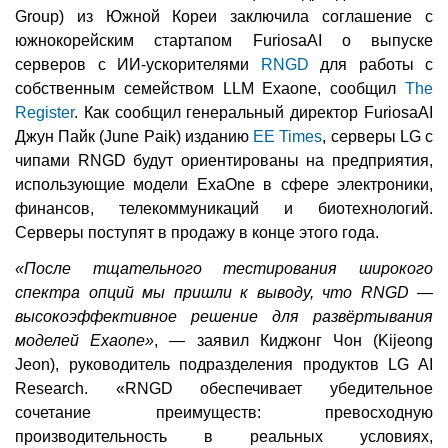
Group) из Южной Кореи заключила соглашение с
южнокорейским стартапом FuriosaAI о выпуске
серверов с ИИ-ускорителями
RNGD
для работы с
собственным семейством LLM Exaone, сообщил
The
Register
. Как сообщил генеральный директор FuriosaAI
Джун Пайк (June Paik) изданию
EE Times
, серверы LG с
чипами RNGD будут ориентированы на предприятия,
использующие модели ExaOne в сфере электроники,
финансов, телекоммуникаций и биотехнологий.
Серверы поступят в продажу в конце этого года.
«После тщательного тестирования широкого
спектра опций мы пришли к выводу, что RNGD —
высокоэффективное решение для развёртывания
моделей Exaone»
, — заявил Киджонг Чон (Kijeong
Jeon), руководитель подразделения продуктов LG AI
Research. «RNGD обеспечивает убедительное
сочетание преимуществ: превосходную
производительность в реальных условиях,