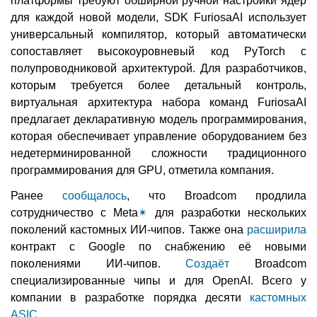
платформы требуют обширной ручной настройки ядер
для каждой новой модели, SDK FuriosaAI использует
универсальный компилятор, который автоматически
сопоставляет высокоуровневый код PyTorch с
полупроводниковой архитектурой. Для разработчиков,
которым требуется более детальный контроль,
виртуальная архитектура набора команд FuriosaAI
предлагает декларативную модель программирования,
которая обеспечивает управление оборудованием без
недетерминированной сложности традиционного
программирования для GPU, отметила компания.
Ранее
сообщалось
, что Broadcom продлила
сотрудничество с Meta
✴
для разработки нескольких
поколений кастомных ИИ-чипов. Также она
расширила
контракт с Google по снабжению её новыми
поколениями ИИ-чипов.
Создаёт
Broadcom
специализированные чипы и для OpenAI. Всего у
компании в разработке порядка десяти
кастомных
ASIC
.