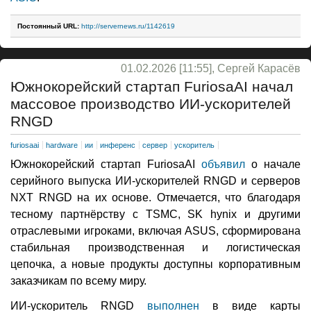
Постоянный URL:
http://servernews.ru/1142619
01.02.2026 [11:55], Сергей Карасёв
Южнокорейский стартап FuriosaAI начал
массовое производство ИИ-ускорителей
RNGD
furiosaai
hardware
ии
инференс
сервер
ускоритель
Южнокорейский стартап FuriosaAI
объявил
о начале
серийного выпуска ИИ-ускорителей RNGD и серверов
NXT RNGD на их основе. Отмечается, что благодаря
тесному партнёрству с TSMC, SK hynix и другими
отраслевыми игроками, включая ASUS, сформирована
стабильная производственная и логистическая
цепочка, а новые продукты доступны корпоративным
заказчикам по всему миру.
ИИ-ускоритель RNGD
выполнен
в виде карты