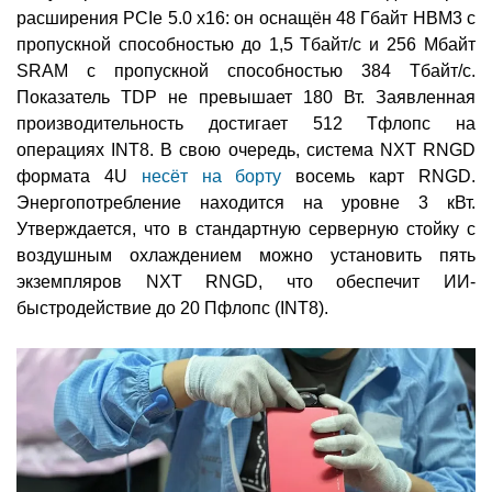
расширения PCIe 5.0 x16: он оснащён 48 Гбайт HBM3 с
пропускной способностью до 1,5 Тбайт/с и 256 Мбайт
SRAM с пропускной способностью 384 Тбайт/с.
Показатель TDP не превышает 180 Вт. Заявленная
производительность достигает 512 Тфлопс на
операциях INT8. В свою очередь, система NXT RNGD
формата 4U
несёт на борту
восемь карт RNGD.
Энергопотребление находится на уровне 3 кВт.
Утверждается, что в стандартную серверную стойку с
воздушным охлаждением можно установить пять
экземпляров NXT RNGD, что обеспечит ИИ-
быстродействие до 20 Пфлопс (INT8).