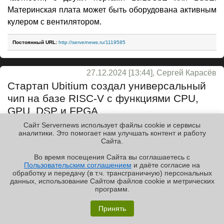
Материнская плата может быть оборудована активным
кулером с вентилятором.
Постоянный URL:
http://servernews.ru/1119585
27.12.2024 [13:44], Сергей Карасёв
Стартап Ubitium создал универсальный
чип на базе RISC-V с функциями CPU,
GPU, DSP и FPGA
Сайт Servernews использует файлы cookie и сервисы
cpu
fpga
gpu
hardware
risc-v
ubitium
аналитики. Это помогает нам улучшать контент и работу
Cайта.
Стартап Ubitium, основанный в 2024 году,
анонсировал
проект по созданию чипа с универсальной
Во время посещения Cайта вы соглашаетесь с
Пользовательским соглашением
и даёте согласие на
архитектурой, которая полностью независима от
✖
обработку и передачу (в т.ч. трансграничную) персональных
рабочих нагрузок. Речь идёт об объединении в одном
данных, использование Cайтом файлов cookie и метрических
программ.
изделии решений разного типа: CPU, GPU, DSP и
Обзор «малолитражного суперкомпьютера» MSI
FPGA.
EdgeXpert MS-C931
Принять
Отмечается, что на протяжении более 50 лет