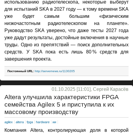
использованию радиотелескопа, некоторые выберут
для испытаний SKA в 2027 году — к тому времени SKA
уже будет самым большим «физическим
низкочастотным радиотелескопом на планете».
Руководство SKA уверено, что даже тесты 2027 года
уже дадут результаты, достойные включения в научные
труды. Одно из препятствий — поиск дополнительных
средств. У SKA пока есть лишь 80 % средств для
завершения проекта.
Постоянный URL:
http://servernews.ru/1130205
01.10.2025 [11:01], Сергей Карасёв
Altera улучшила характеристики FPGA
семейства Agilex 5 и приступила к их
массовому производству
agilex
altera
fpga
hardware
ии
Компания Altera, контролирующая доля в которой