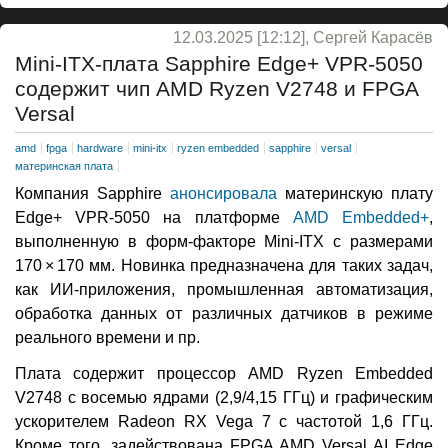
12.03.2025 [12:12], Сергей Карасёв
Mini-ITX-плата Sapphire Edge+ VPR-5050
содержит чип AMD Ryzen V2748 и FPGA
Versal
amd
fpga
hardware
mini-itx
ryzen embedded
sapphire
versal
материнская плата
Компания Sapphire
анонсировала
материнскую плату
Edge+ VPR-5050 на платформе
AMD Embedded+
,
выполненную в форм-факторе Mini-ITX с размерами
170 × 170 мм. Новинка предназначена для таких задач,
как ИИ-приложения, промышленная автоматизация,
обработка данных от различных датчиков в режиме
реального времени и пр.
Плата содержит процессор AMD Ryzen Embedded
V2748 с восемью ядрами (2,9/4,15 ГГц) и графическим
ускорителем Radeon RX Vega 7 с частотой 1,6 ГГц.
Кроме того, задействована FPGA AMD Versal AI Edge