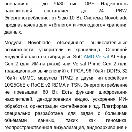
операциях — до 70/30 тыс. IOPS. Надёжность
накопителей составляет до 24 PBW.
Энергопотребление: от 5 до 10 Вт. Система Novoblade
предназначена для «тёплого» и «холодного» хранения
данных.
Модули Novoblade объединяют вычислительные
возможности, ускорители и хранилища. Основной
модулей являются гибридные SoC
AMD Versal
AI Edge
Gen 2 (для ИИ-нагрузок) или Versal Prime Gen 2 (для
традиционных вычислений) c FPGA, 96 Гбайт DDR5, 32
Гбайт eMMC, модулем TPM2 и двумя интерфейсам
10/25GbE с RoCE v2 RDMA и TSN. Энергопотребление
не превышает 60 Вт. Есть функции шифрования
накопителей, декодирования видео, ускорения ИИ-
обработки, оркестрации контейнеров и т.д. Платформа
специально разработана для задач с большими
объёмами данных, таких как геномика,
геопространственная визуализация, видеоархивация и