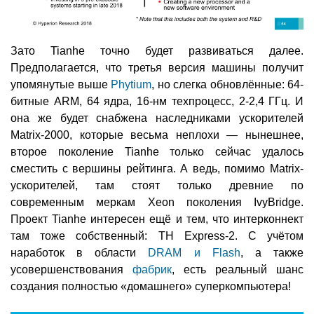
Зато Tianhe точно будет развиваться далее.
Предполагается, что третья версия машины получит
упомянутые выше
Phytium
, но слегка обновлённые: 64-
битные ARM, 64 ядра, 16-нм техпроцесс, 2-2,4 ГГц. И
она же будет снабжена наследниками ускорителей
Matrix-2000, которые весьма неплохи — нынешнее,
второе поколение Tianhe только сейчас удалось
сместить с вершины рейтинга. А ведь, помимо Matrix-
ускорителей, там стоят только древние по
современным меркам Xeon поколения IvyBridge.
Проект Tianhe интересен ещё и тем, что интерконнект
там тоже собственный: TH Express-2. С учётом
наработок в области
DRAM и Flash
, а также
усовершенствования
фабрик
, есть реальный шанс
создания полностью «домашнего» суперкомпьютера!