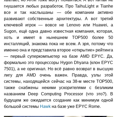
гнушается любых разработок. Про TaihuLight и Tianhe
все и так наслышаны — обе компании активно
развивают собственные архитектуры. А вот третий
ключевой игрок — вовсе не Lenovo или Huawei, а
Sugon, ещё одна давно известная компания, которая,
хоть и имеет в нынешнем TOP500 более 50
инсталляций, знакома пока не всем. А зря, потому что
именно она и представила второе «открытие» рейтинга
— первый суперкомпьютер на базе AMD EPYC. Да,
формально это процессоры Hygon Dhyana (клон EPYC
7501), а не оригинал. Но всё равно возврат в высшую
лигу для AMD очень важен. Правда, узлы этой
системы, находящейся сейчас на 38-м месте TOP500,
также снабжены некими ускорителями с безликим
названием Deep Computing Processor (что это?). В
будущем же ожидается создание как минимум одной
большой системы
Hawk
на базе уже EPYC Rome.