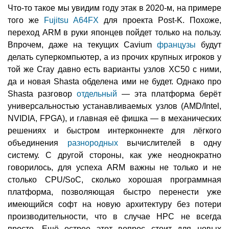
Что-то такое мы увидим году этак в 2020-м, на примере
того же
Fujitsu A64FX
для проекта Post-K. Похоже,
переход ARM в руки японцев пойдет только на пользу.
Впрочем, даже на текущих Cavium
французы
будут
делать суперкомпьютер, а из прочих крупных игроков у
той же Cray давно есть варианты узлов XC50 с ними,
да и новая Shasta обделена ими не будет. Однако про
Shasta разговор
отдельный
— эта платформа берёт
универсальностью устанавливаемых узлов (AMD/Intel,
NVIDIA, FPGA), и главная её фишка — в механических
решениях и быстром интерконнекте для лёгкого
объединения
разнородных
вычислителей в одну
систему. С другой стороны, как уже неоднократно
говорилось, для успеха ARM важны не только и не
столько CPU/SoC, сколько хорошая программная
платформа, позволяющая быстро перенести уже
имеющийся софт на новую архитектуру без потери
производительности, что в случае HPC не всегда
просто. Ещё острее этот вопрос стоит для новых