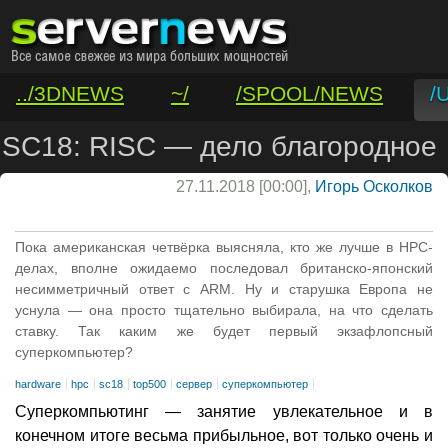
../3DNEWS
~/
/SPOOL/NEWS
/
/VAR/CONTACT
SC18: RISC — дело благородное
27.11.2018 [00:00],
Игорь Осколков
Пока американская четвёрка выясняла, кто же лучше в HPC-
делах, вполне ожидаемо последовал британско-японский
несимметричный ответ с ARM. Ну и старушка Европа не
уснула — она просто тщательно выбирала, на что сделать
ставку. Так каким же будет первый экзафлопсный
суперкомпьютер?
hardware
hpc
sc18
top500
сервер
суперкомпьютер
Суперкомпьютинг — занятие увлекательное и в
конечном итоге весьма прибыльное, вот только очень и