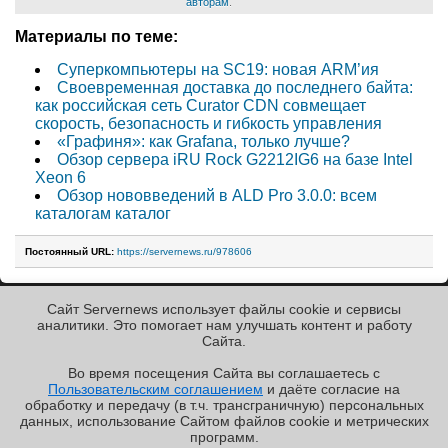
авторам
.
Материалы по теме:
Суперкомпьютеры на SC19: новая ARM’ия
Своевременная доставка до последнего байта:
как российская сеть Curator CDN совмещает
скорость, безопасность и гибкость управления
«Графиня»: как Grafana, только лучше?
Обзор сервера iRU Rock G2212IG6 на базе Intel
Xeon 6
Обзор нововведений в ALD Pro 3.0.0: всем
каталогам каталог
Постоянный URL:
https://servernews.ru/978606
Сайт Servernews использует файлы cookie и сервисы
« Назад к ленте
аналитики. Это помогает нам улучшать контент и работу
Cайта.
Во время посещения Cайта вы соглашаетесь с
Пользовательским соглашением
и даёте согласие на
✖
обработку и передачу (в т.ч. трансграничную) персональных
Copyright ©2010-2026
данных, использование Cайтом файлов cookie и метрических
Servernews
.
Пользовательское
соглашение
.
Защищено
программ.
CURATOR
.