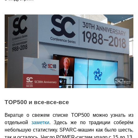
TOP500 и все-все-все
Вкратце о свежем списке TOP500 можно узнать из
отдельной
заметки
. Здесь же по традиции соберём
небольшую статистику. SPARC-машин как было шесть,
так и осталось. Число POWER-систем упало с 15 до 13,