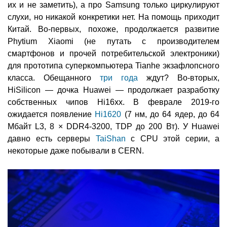
их и не заметить), а про Samsung только циркулируют
слухи, но никакой конкретики нет. На помощь приходит
Китай. Во-первых, похоже, продолжается развитие
Phytium Xiaomi (не путать с производителем
смартфонов и прочей потребительской электроники)
для прототипа суперкомпьютера Tianhe экзафлопсного
класса. Обещанного
три года
ждут? Во-вторых,
HiSilicon — дочка Huawei — продолжает разработку
собственных чипов Hi16xx. В феврале 2019-го
ожидается появление
Hi1620
(7 нм, до 64 ядер, до 64
Мбайт L3, 8 × DDR4-3200, TDP до 200 Вт). У Huawei
давно есть серверы
TaiShan
с CPU этой серии, а
некоторые даже побывали в CERN.