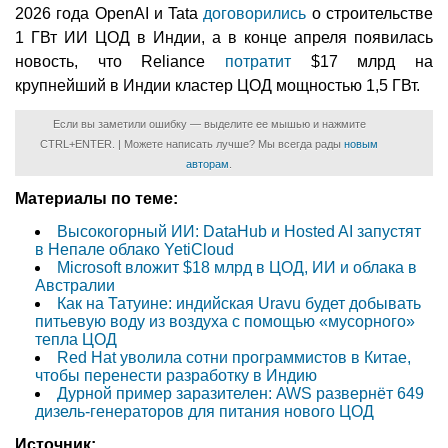
2026 года OpenAI и Tata
договорились
о строительстве
1 ГВт ИИ ЦОД в Индии, а в конце апреля появилась
новость, что Reliance
потратит
$17 млрд на
крупнейший в Индии кластер ЦОД мощностью 1,5 ГВт.
Если вы заметили ошибку — выделите ее мышью и нажмите
CTRL+ENTER. | Можете написать лучше? Мы всегда рады
новым
авторам
.
Материалы по теме:
Высокогорный ИИ: DataHub и Hosted AI запустят
в Непале облако YetiCloud
Microsoft вложит $18 млрд в ЦОД, ИИ и облака в
Австралии
Как на Татуине: индийская Uravu будет добывать
питьевую воду из воздуха с помощью «мусорного»
тепла ЦОД
Red Hat уволила сотни программистов в Китае,
чтобы перенести разработку в Индию
Дурной пример заразителен: AWS развернёт 649
дизель-генераторов для питания нового ЦОД
Источник: