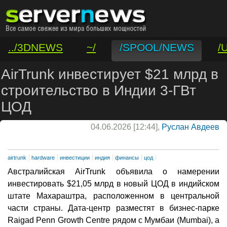
../3DNEWS
~/
/SPOOL/NEWS
/
/VAR/CONTACT
AirTrunk инвестирует $21 млрд в
строительство в Индии 3-ГВт
ЦОД
04.06.2026 [12:44],
Руслан Авдеев
airtrunk
hardware
инвестиции
индия
финансы
цод
Австралийская AirTrunk объявила о намерении
инвестировать $21,05 млрд в новый ЦОД в индийском
штате Махараштра, расположенном в центральной
части страны. Дата-центр разместят в бизнес-парке
Raigad Penn Growth Centre рядом с Мумбаи (Mumbai), а