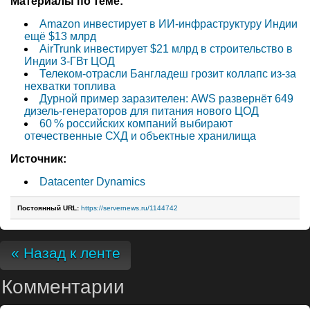
Материалы по теме:
Amazon инвестирует в ИИ-инфраструктуру Индии
ещё $13 млрд
AirTrunk инвестирует $21 млрд в строительство в
Индии 3-ГВт ЦОД
Телеком-отрасли Бангладеш грозит коллапс из-за
нехватки топлива
Дурной пример заразителен: AWS развернёт 649
дизель-генераторов для питания нового ЦОД
60 % российских компаний выбирают
отечественные СХД и объектные хранилища
Источник:
Datacenter Dynamics
Постоянный URL:
https://servernews.ru/1144742
« Назад к ленте
Комментарии