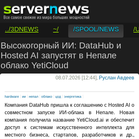
../3DNEWS
~/
/SPOOL/NEWS
/
/VAR/CONTACT
Высокогорный ИИ: DataHub и
Hosted AI запустят в Непале
облако YetiCloud
08.07.2026 [12:44],
Руслан Авдеев
hardware
ии
непал
облако
цод
энергетика
Компания DataHub пришла к соглашению с Hosted AI о
совместном запуске ИИ-облака в Непале. Новая
компания получила название YetiCloud.ai и обеспечит
доступ к системам искусственного интеллекта для
местного бизнеса, стартапов, разработчиков и др.,