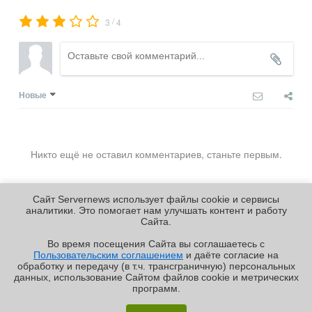
/
3
4
Новые
Никто ещё не оставил комментариев, станьте первым.
Сайт Servernews использует файлы cookie и сервисы
аналитики. Это помогает нам улучшать контент и работу
Cайта.
Во время посещения Cайта вы соглашаетесь с
Пользовательским соглашением
и даёте согласие на
✖
обработку и передачу (в т.ч. трансграничную) персональных
Copyright ©2010-2026
данных, использование Cайтом файлов cookie и метрических
Servernews
.
Пользовательское
соглашение
.
Защищено
программ.
CURATOR
.
Обзор «малолитражного суперкомпьютера» MSI
По всем интересующим Вас
вопросам, Вы можете