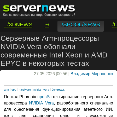
../3DNEWS
~/
/SPOOL/NEWS
/
/VAR/CONTACT
Серверные Arm-процессоры
NVIDIA Vera обогнали
современные Intel Xeon и AMD
EPYC в некоторых тестах
27.05.2026 [00:56],
Владимир Мироненко
arm
cpu
hardware
nvidia
vera
бенчмарк
Портал Phoronix
провёл
тестирование серверного Arm-
процессора
NVIDIA Vera
, разработанного специально
для обеспечения функционирования агентного ИИ,
взяв для сравнения одно- и двухсокетные