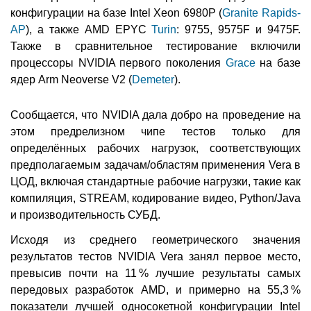
конфигурации на базе Intel Xeon 6980P (
Granite Rapids-
AP
), а также AMD EPYC
Turin
: 9755, 9575F и 9475F.
Также в сравнительное тестирование включили
процессоры NVIDIA первого поколения
Grace
на базе
ядер Arm Neoverse V2 (
Demeter
).
Сообщается, что NVIDIA дала добро на проведение на
этом предрелизном чипе тестов только для
определённых рабочих нагрузок, соответствующих
предполагаемым задачам/областям применения Vera в
ЦОД, включая стандартные рабочие нагрузки, такие как
компиляция, STREAM, кодирование видео, Python/Java
и производительность СУБД.
Исходя из среднего геометрического значения
результатов тестов NVIDIA Vera занял первое место,
превысив почти на 11 % лучшие результаты самых
передовых разработок AMD, и примерно на 55,3 %
показатели лучшей односокетной конфигурации Intel