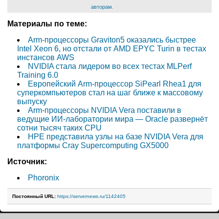
авторам
.
Материалы по теме:
Arm-процессоры Graviton5 оказались быстрее
Intel Xeon 6, но отстали от AMD EPYC Turin в тестах
инстансов AWS
NVIDIA стала лидером во всех тестах MLPerf
Training 6.0
Европейский Arm-процессор SiPearl Rhea1 для
суперкомпьютеров стал на шаг ближе к массовому
выпуску
Arm-процессоры NVIDIA Vera поставили в
ведущие ИИ-лаборатории мира — Oracle развернёт
сотни тысяч таких CPU
HPE представила узлы на базе NVIDIA Vera для
платформы Cray Supercomputing GX5000
Источник:
Phoronix
Постоянный URL:
https://servernews.ru/1142405