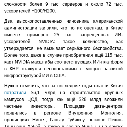
сложности более 9 тыс. серверов и около 72 тыс.
ускорителей H100/H200.
Два высокопоставленных чиновника американской
администрации заявили, что по их оценкам, в Китае
имеется примерно 25 тыс. запрещенных ИИ-
ускорителей NVIDIA: такое количество, как
утверждается, не вызывает серьёзного беспокойства.
Более того, даже в случае приобретения ещё 115 тыс.
карт NVIDIA масштабы соответствующих ИИ-платформ
в КНР окажутся несопоставимы с мощью развитой
инфраструктурой ИИ в США.
Нужно отметить, что за последние годы власти Китая
потратили
$6,1 млрд на строительство крупных
кампусов ЦОД, тогда как ещё $28 млрд вложили
частные инвесторы. Площадки дата-центров
появились в регионе Внутренняя Монголия,
провинциях Нинся, Ганьсу, Гуйчжоу, регионе Пекин-
Тяньцзинь-Хэбэй, а также в дельте Янцзы и на других