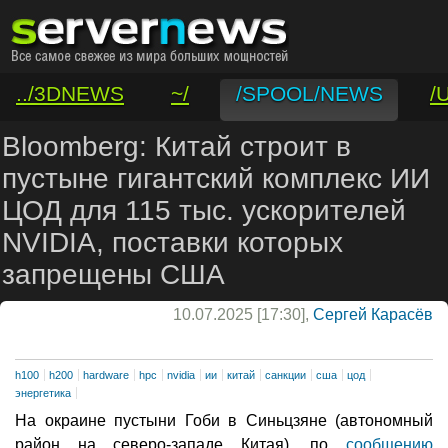
../3DNEWS
~/
/SPOOL/NEWS
/
/VAR/CONTACT
Bloomberg: Китай строит в
пустыне гигантский комплекс ИИ
ЦОД для 115 тыс. ускорителей
NVIDIA, поставки которых
запрещены США
10.07.2025 [17:30],
Сергей Карасёв
h100
h200
hardware
hpc
nvidia
ии
китай
санкции
сша
цод
энергетика
На окраине пустыни Гоби в Синьцзяне (автономный
район на северо-западе Китая), по
сообщению