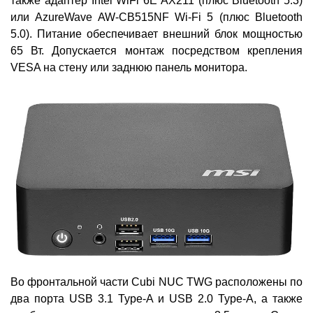
также адаптер Intel WiFi 6E AX211 (плюс Bluetooth 5.3)
или AzureWave AW-CB515NF Wi-Fi 5 (плюс Bluetooth
5.0). Питание обеспечивает внешний блок мощностью
65 Вт. Допускается монтаж посредством крепления
VESA на стену или заднюю панель монитора.
Во фронтальной части Cubi NUC TWG расположены по
два порта USB 3.1 Type-A и USB 2.0 Type-A, а также