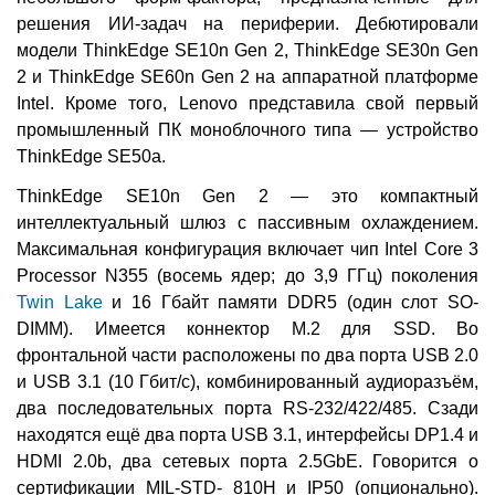
решения ИИ-задач на периферии. Дебютировали
модели ThinkEdge SE10n Gen 2, ThinkEdge SE30n Gen
2 и ThinkEdge SE60n Gen 2 на аппаратной платформе
Intel. Кроме того, Lenovo представила свой первый
промышленный ПК моноблочного типа — устройство
ThinkEdge SE50a.
ThinkEdge SE10n Gen 2 — это компактный
интеллектуальный шлюз с пассивным охлаждением.
Максимальная конфигурация включает чип Intel Core 3
Processor N355 (восемь ядер; до 3,9 ГГц) поколения
Twin Lake
и 16 Гбайт памяти DDR5 (один слот SO-
DIMM). Имеется коннектор M.2 для SSD. Во
фронтальной части расположены по два порта USB 2.0
и USB 3.1 (10 Гбит/с), комбинированный аудиоразъём,
два последовательных порта RS-232/422/485. Сзади
находятся ещё два порта USB 3.1, интерфейсы DP1.4 и
HDMI 2.0b, два сетевых порта 2.5GbE. Говорится о
сертификации MIL-STD- 810H и IP50 (опционально).