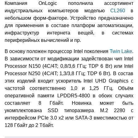
Компания OnLogic пополнила ассортимент
индустриальных компьютеров моделью
CL260
в
небольшом форм-факторе. Устройство предназначено
для применения в составе платформ автоматизации,
инфраструктур интернета вещей, в системах
периферийных вычислений и пр.
В основу положен процессор Intel поколения
Twin Lake
.
В зависимости от модификации задействован чип Intel
Processor N150 (4C/4T; 0,8/3,6 ГГц; TDP 6 Вт) или Intel
Processor N250 (4C/4T; 1,3/3,8 ГГц; TDP 6 Вт). В состав
этих изделий входит ускоритель Intel UHD Graphics с
частотой соответственно 1,0 и 1,25 ГГц. Объём
оперативной памяти LPDDR5-4800 в обоих случаях
составляет 8 Гбайт. Новинка может быть
укомплектована SSD типоразмера M.2 2280 с
интерфейсом PCIe 3.0 x2 или SATA-3 вместимостью от
128 Гбайт до 2 Тбайт.