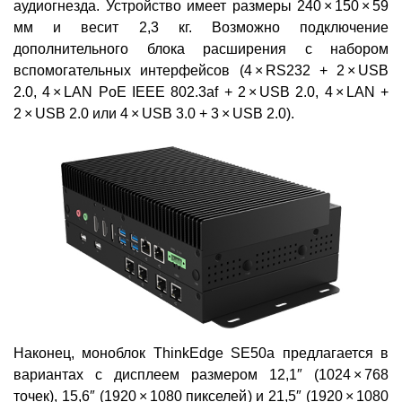
аудиогнезда. Устройство имеет размеры 240 × 150 × 59
мм и весит 2,3 кг. Возможно подключение
дополнительного блока расширения с набором
вспомогательных интерфейсов (4 × RS232 + 2 × USB
2.0, 4 × LAN PoE IEEE 802.3af + 2 × USB 2.0, 4 × LAN +
2 × USB 2.0 или 4 × USB 3.0 + 3 × USB 2.0).
Наконец, моноблок ThinkEdge SE50a предлагается в
вариантах с дисплеем размером 12,1″ (1024 × 768
точек), 15,6″ (1920 × 1080 пикселей) и 21,5″ (1920 × 1080