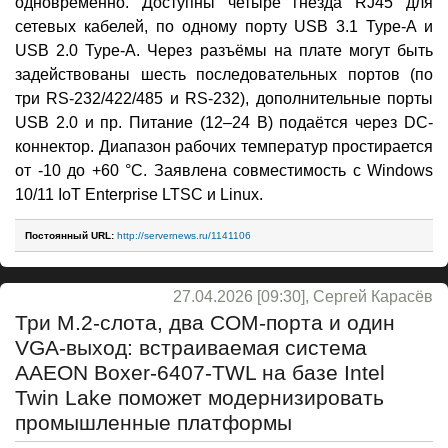
одновременно. Доступны четыре гнезда RJ45 для
сетевых кабелей, по одному порту USB 3.1 Type-A и
USB 2.0 Type-A. Через разъёмы на плате могут быть
задействованы шесть последовательных портов (по
три RS-232/422/485 и RS-232), дополнительные порты
USB 2.0 и пр. Питание (12–24 В) подаётся через DC-
коннектор. Диапазон рабочих температур простирается
от -10 до +60 °C. Заявлена совместимость с Windows
10/11 IoT Enterprise LTSC и Linux.
Постоянный URL:
http://servernews.ru/1141106
27.04.2026 [09:30], Сергей Карасёв
Три M.2-слота, два COM-порта и один
VGA-выход: встраиваемая система
AAEON Boxer-6407-TWL на базе Intel
Twin Lake поможет модернизировать
промышленные платформы