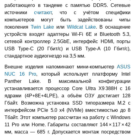
работающего в тандеме с памятью DDR5. Сетевые
источники
считают
, что с учётом специфики
компьютеров могут быть задействованы чипы
поколения
Twin Lake
или
Wildcat Lake
. В оснащение
устройств входят адаптеры Wi-Fi 6E и Bluetooth 5.3,
сетевой контроллер 2.5GbE, интерфейс HDMI, порты
USB Type-C (20 Гбит/с) и USB Type-A (10 Гбит/с),
стандартное аудиогнездо на 3,5 мм.
Внешне изделия напоминают мини-компьютер
ASUS
NUC 16 Pro
, который использует платформу Intel
Panther Lake. В максимальной конфигурации
устанавливается процессор Core Ultra X9 388H с 16
ядрами (4Р+8Е+4LPE), а объём ОЗУ достигает 128
Гбайт. Возможна установка SSD типоразмера М.2 с
интерфейсом PCIe 5.0 x4 (NVMe) вместимостью до 8
Тбайт. Этот компьютер рассчитан на работу с Windows
11 Pro или Home. Габариты составляют 144 × 117 × 42
мм, масса — 685 г. Допускается монтаж посредством