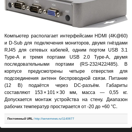
Компьютер располагает интерфейсами HDMI (4K@60)
и D-Sub для подключения мониторов, двумя гнёздами
RJ45 для сетевых кабелей, одним портом USB 3.1
Type-A и тремя портами USB 2.0 Type-A, двумя
последовательными портами (RS-232/422/485). В
корпусе предусмотрены четыре отверстия для
подсоединения антенн беспроводной связи. Питание
(12 В) подаётся через DC-разъём. Габариты
составляют 153 × 101 × 30 мм, масса — 0,55 кг.
Допускается монтаж устройства на стену. Диапазон
рабочих температур простирается от -20 до +60 °C.
Постоянный URL:
http://servernews.ru/1140677