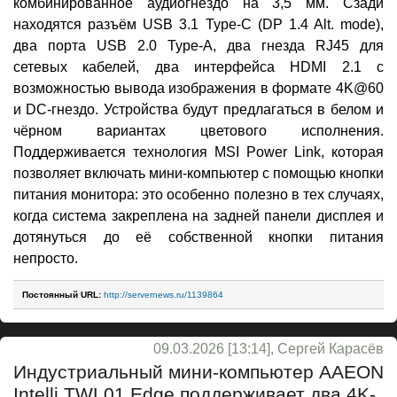
комбинированное аудиогнездо на 3,5 мм. Сзади
находятся разъём USB 3.1 Type-C (DP 1.4 Alt. mode),
два порта USB 2.0 Type-A, два гнезда RJ45 для
сетевых кабелей, два интерфейса HDMI 2.1 с
возможностью вывода изображения в формате 4K@60
и DC-гнездо. Устройства будут предлагаться в белом и
чёрном вариантах цветового исполнения.
Поддерживается технология MSI Power Link, которая
позволяет включать мини-компьютер с помощью кнопки
питания монитора: это особенно полезно в тех случаях,
когда система закреплена на задней панели дисплея и
дотянуться до её собственной кнопки питания
непросто.
Постоянный URL:
http://servernews.ru/1139864
09.03.2026 [13:14], Сергей Карасёв
Индустриальный мини-компьютер AAEON
Intelli TWL01 Edge поддерживает два 4K-