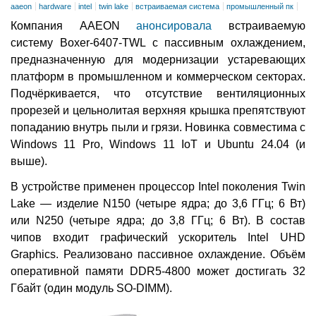
aaeon
hardware
intel
twin lake
встраиваемая система
промышленный пк
Компания AAEON
анонсировала
встраиваемую
систему Boxer-6407-TWL с пассивным охлаждением,
предназначенную для модернизации устаревающих
платформ в промышленном и коммерческом секторах.
Подчёркивается, что отсутствие вентиляционных
прорезей и цельнолитая верхняя крышка препятствуют
попаданию внутрь пыли и грязи. Новинка совместима с
Windows 11 Pro, Windows 11 IoT и Ubuntu 24.04 (и
выше).
В устройстве применен процессор Intel поколения Twin
Lake — изделие N150 (четыре ядра; до 3,6 ГГц; 6 Вт)
или N250 (четыре ядра; до 3,8 ГГц; 6 Вт). В состав
чипов входит графический ускоритель Intel UHD
Graphics. Реализовано пассивное охлаждение. Объём
оперативной памяти DDR5-4800 может достигать 32
Гбайт (один модуль SO-DIMM).