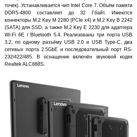
точек). Устанавливается чип Intel Core 7. Объём памяти
DDR5-4800 составляет до 32 Гбайт. Имеются
коннекторы M.2 Key M 2280 (PCIe x4) и M.2 Key B 2242
(SATA) для SSD, а также M.2 Key E 2230 для адаптера
Wi-Fi 6E / Bluetooth 5.4. Реализованы три порта USB
3.2, по одному разъёму USB 2.0 и USB Type-C, два
сетевых порта 2.5GbE и последовательный порт RS-
232/422/485. В оснащение включён звуковой кодек
Realtek ALC888S.