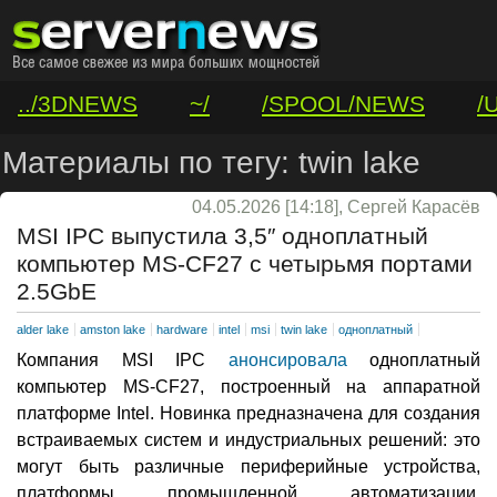
../3DNEWS
~/
/SPOOL/NEWS
/
/VAR/CONTACT
Материалы по тегу: twin lake
04.05.2026 [14:18], Сергей Карасёв
MSI IPC выпустила 3,5″ одноплатный
компьютер MS-CF27 с четырьмя портами
2.5GbE
alder lake
amston lake
hardware
intel
msi
twin lake
одноплатный
Компания MSI IPC
анонсировала
одноплатный
компьютер MS-CF27, построенный на аппаратной
платформе Intel. Новинка предназначена для создания
встраиваемых систем и индустриальных решений: это
могут быть различные периферийные устройства,
платформы промышленной автоматизации,