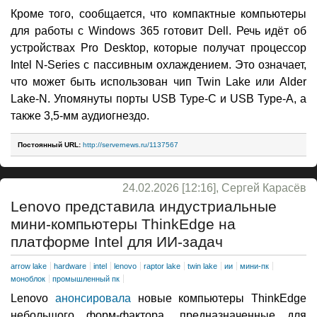
Кроме того, сообщается, что компактные компьютеры
для работы с Windows 365 готовит Dell. Речь идёт об
устройствах Pro Desktop, которые получат процессор
Intel N-Series с пассивным охлаждением. Это означает,
что может быть использован чип Twin Lake или Alder
Lake-N. Упомянуты порты USB Type-C и USB Type-A, а
также 3,5-мм аудиогнездо.
Постоянный URL:
http://servernews.ru/1137567
24.02.2026 [12:16], Сергей Карасёв
Lenovo представила индустриальные
мини-компьютеры ThinkEdge на
платформе Intel для ИИ-задач
arrow lake
hardware
intel
lenovo
raptor lake
twin lake
ии
мини-пк
моноблок
промышленный пк
Lenovo
анонсировала
новые компьютеры ThinkEdge
небольшого форм-фактора, предназначенные для