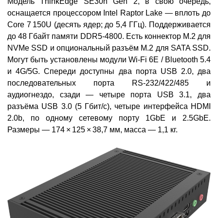
Модель ThinkEdge SE30n Gen 2, в свою очередь,
оснащается процессором Intel Raptor Lake — вплоть до
Core 7 150U (десять ядер; до 5,4 ГГц). Поддерживается
до 48 Гбайт памяти DDR5-4800. Есть коннектор M.2 для
NVMe SSD и опциональный разъём M.2 для SATA SSD.
Могут быть установлены модули Wi-Fi 6E / Bluetooth 5.4
и 4G/5G. Спереди доступны два порта USB 2.0, два
последовательных порта RS-232/422/485 и
аудиогнездо, сзади — четыре порта USB 3.1, два
разъёма USB 3.0 (5 Гбит/с), четыре интерфейса HDMI
2.0b, по одному сетевому порту 1GbE и 2.5GbE.
Размеры — 174 × 125 × 38,7 мм, масса — 1,1 кг.