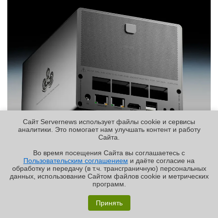
Сайт Servernews использует файлы cookie и сервисы
аналитики. Это помогает нам улучшать контент и работу
Cайта.
Постоянный URL:
http://servernews.ru/1133894
Во время посещения Cайта вы соглашаетесь с
Пользовательским соглашением
и даёте согласие на
✖
обработку и передачу (в т.ч. трансграничную) персональных
09.12.2025 [11:17], Сергей Карасёв
данных, использование Cайтом файлов cookie и метрических
«Карманный» NAS Youyeetoo NestDisk
программ.
Обзор «малолитражного суперкомпьютера» MSI
для четырёх М.2 SSD оснащён парой
EdgeXpert MS-C931
Принять
портов 2.5GbE