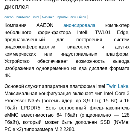
дисплея
aaeon
hardware
intel
twin lake
промышленный пк
Компания AAEON
анонсировала
компьютер
небольшого форм-фактора Intelli TWL01 Edge,
предназначенный для построения систем
видеоконференцсвязи, видеостен и других
коммерческих или индустриальных платформ.
Устройство обеспечивает возможность вывода
изображения одновременно на два дисплея формата
4К.
Основой служит аппаратная платформа Intel
Twin Lake
.
Максимальная конфигурация включает чип Intel Core 3
Processor N355 (восемь ядер; до 3,9 ГГц; 15 Вт) и 16
Гбайт LPDDR5. Есть встроенный флеш-накопитель
eMMC вместимостью 64 Гбайт (опционально — 128
Гбайт), который может быть дополнен SSD (NVMe;
PCIe x2) типоразмера M.2 2280.