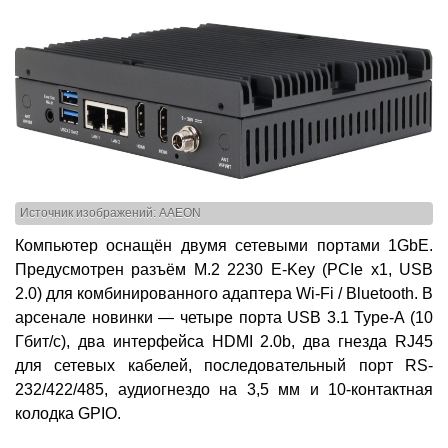
Источник изображений: AAEON
Компьютер оснащён двумя сетевыми портами 1GbE.
Предусмотрен разъём M.2 2230 E-Key (PCIe x1, USB
2.0) для комбинированного адаптера Wi-Fi / Bluetooth. В
арсенале новинки — четыре порта USB 3.1 Type-A (10
Гбит/с), два интерфейса HDMI 2.0b, два гнезда RJ45
для сетевых кабелей, последовательный порт RS-
232/422/485, аудиогнездо на 3,5 мм и 10-контактная
колодка GPIO.