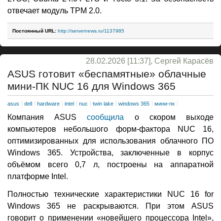
отвечает модуль TPM 2.0.
Постоянный URL:
http://servernews.ru/1137985
28.02.2026 [11:37], Сергей Карасёв
ASUS готовит «беспамятные» облачные
мини-ПК NUC 16 для Windows 365
asus
dell
hardware
intel
nuc
twin lake
windows 365
мини-пк
Компания ASUS
сообщила
о скором выходе
компьютеров небольшого форм-фактора NUC 16,
оптимизированных для использования облачного ПО
Windows 365. Устройства, заключенные в корпус
объёмом всего 0,7 л, построены на аппаратной
платформе Intel.
Полностью технические характеристики NUC 16 for
Windows 365 не раскрываются. При этом ASUS
говорит о применении «новейшего процессора Intel»,