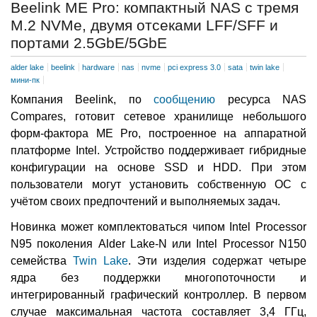
Beelink ME Pro: компактный NAS с тремя
M.2 NVMe, двумя отсеками LFF/SFF и
портами 2.5GbE/5GbE
alder lake
beelink
hardware
nas
nvme
pci express 3.0
sata
twin lake
мини-пк
Компания Beelink, по
сообщению
ресурса NAS
Compares, готовит сетевое хранилище небольшого
форм-фактора ME Pro, построенное на аппаратной
платформе Intel. Устройство поддерживает гибридные
конфигурации на основе SSD и HDD. При этом
пользователи могут установить собственную ОС с
учётом своих предпочтений и выполняемых задач.
Новинка может комплектоваться чипом Intel Processor
N95 поколения Alder Lake-N или Intel Processor N150
семейства
Twin Lake
. Эти изделия содержат четыре
ядра без поддержки многопоточности и
интегрированный графический контроллер. В первом
случае максимальная частота составляет 3,4 ГГц,