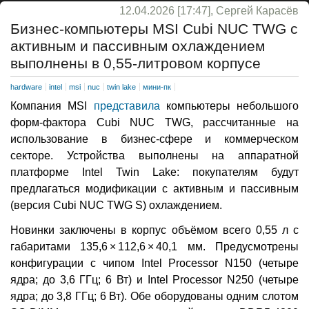
12.04.2026 [17:47], Сергей Карасёв
Бизнес-компьютеры MSI Cubi NUC TWG с
активным и пассивным охлаждением
выполнены в 0,55-литровом корпусе
hardware
intel
msi
nuc
twin lake
мини-пк
Компания MSI
представила
компьютеры небольшого
форм-фактора Cubi NUC TWG, рассчитанные на
использование в бизнес-сфере и коммерческом
секторе. Устройства выполнены на аппаратной
платформе Intel Twin Lake: покупателям будут
предлагаться модификации с активным и пассивным
(версия Cubi NUC TWG S) охлаждением.
Новинки заключены в корпус объёмом всего 0,55 л с
габаритами 135,6 × 112,6 × 40,1 мм. Предусмотрены
конфигурации с чипом Intel Processor N150 (четыре
ядра; до 3,6 ГГц; 6 Вт) и Intel Processor N250 (четыре
ядра; до 3,8 ГГц; 6 Вт). Обе оборудованы одним слотом