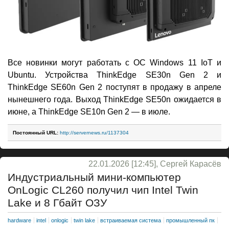
Все новинки могут работать с ОС Windows 11 IoT и
Ubuntu. Устройства ThinkEdge SE30n Gen 2 и
ThinkEdge SE60n Gen 2 поступят в продажу в апреле
нынешнего года. Выход ThinkEdge SE50n ожидается в
июне, а ThinkEdge SE10n Gen 2 — в июле.
Постоянный URL:
http://servernews.ru/1137304
22.01.2026 [12:45], Сергей Карасёв
Индустриальный мини-компьютер
OnLogic CL260 получил чип Intel Twin
Lake и 8 Гбайт ОЗУ
hardware
intel
onlogic
twin lake
встраиваемая система
промышленный пк