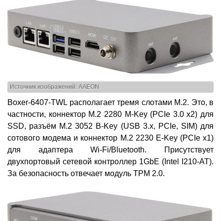
Источник изображений: AAEON
Boxer-6407-TWL располагает тремя слотами M.2. Это, в
частности, коннектор M.2 2280 M-Key (PCIe 3.0 x2) для
SSD, разъём M.2 3052 B-Key (USB 3.х, PCIe, SIM) для
сотового модема и коннектор M.2 2230 E-Key (PCIe x1)
для адаптера Wi-Fi/Bluetooth. Присутствует
двухпортовый сетевой контроллер 1GbE (Intel I210-AT).
За безопасность отвечает модуль TPM 2.0.