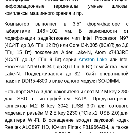
информационные терминалы, умные шлюзы,
комплексы машинного зрения и пр.
Компьютер выполнен в 3,5″ форм-факторе с
габаритами 146 × 102 мм. В зависимости от
модификации задействован чип Intel Processor N97
(4C/4T; до 3,6 ГГц; 12 Вт) или Core i3-N305 (8C/8T; до 3,8
ГГц; 15 Вт) поколения Alder Lake-N, Atom x7433RE
(4C/4T; до 3,4 ГГц; 9 Вт) серии
Amston Lake
или Intel
Processor N150 (4C/4T; до 3,6 ГГц; 6 Вт) семейства Twin
Lake-N. Поддерживается до 32 Гбайт оперативной
памяти DDR5-4800 в виде одного модуля SO-DIMM.
Есть порт SATA-3 для накопителя и слот M.2 M key 2280
для SSD с интерфейсом SATA. Предусмотрены
коннектор M.2 B key 3042 (USB 3.0) для сотового
модема и разъём M.2 E key 2230 (PCIe x1, USB 2.0) для
адаптера Wi-Fi. В оснащение входят звуковой кодек
Realtek ALC897 HD, IO-чип Fintek F81966AB-I, а также