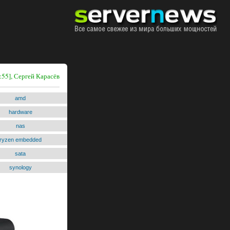
:55], Сергей Карасёв
amd
hardware
nas
ryzen embedded
sata
synology