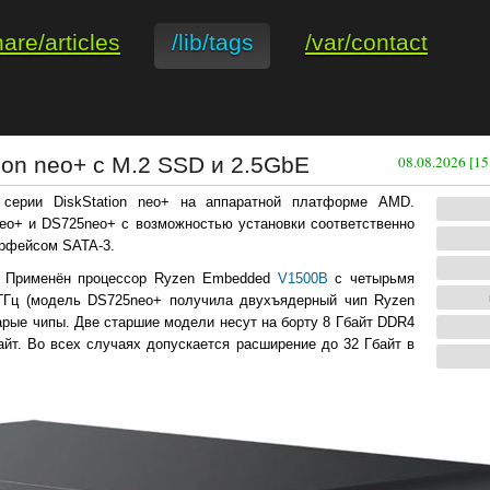
hare/articles
/lib/tags
/var/contact
ion neo+ с M.2 SSD и 2.5GbE
08.08.2026 [15
серии DiskStation neo+ на аппаратной платформе AMD.
o+ и DS725neo+ с возможностью установки соответственно
ерфейсом SATA-3.
. Применён процессор Ryzen Embedded
V1500B
с четырьмя
 ГГц (модель DS725neo+ получила двухъядерный чип Ryzen
тарые чипы. Две старшие модели несут на борту 8 Гбайт DDR4
т. Во всех случаях допускается расширение до 32 Гбайт в