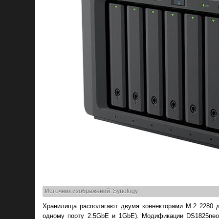
Источник изображений: Synology
Хранилища располагают двумя коннекторами M.2 2280 
одному порту 2.5GbE и 1GbE). Модификации DS1825neo