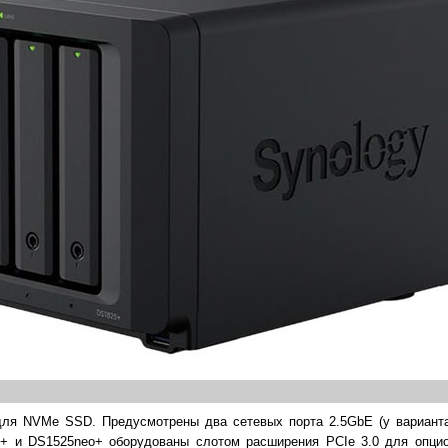
для NVMe SSD. Предусмотрены два сетевых порта 2.5GbE (у вариан
+ и DS1525neo+ оборудованы слотом расширения PCIe 3.0 для опцио