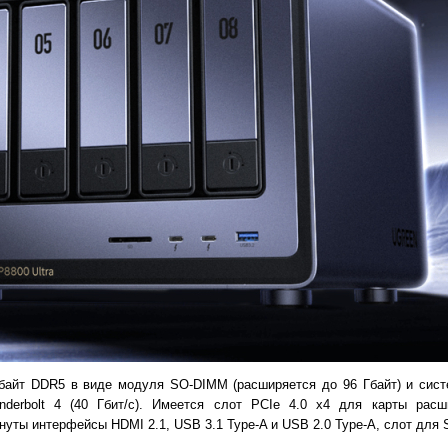
 Гбайт DDR5 в виде модуля SO-DIMM (расширяется до 96 Гбайт) и сис
derbolt 4 (40 Гбит/с). Имеется слот PCIe 4.0 x4 для карты расш
уты интерфейсы HDMI 2.1, USB 3.1 Type-A и USB 2.0 Type-A, слот для S