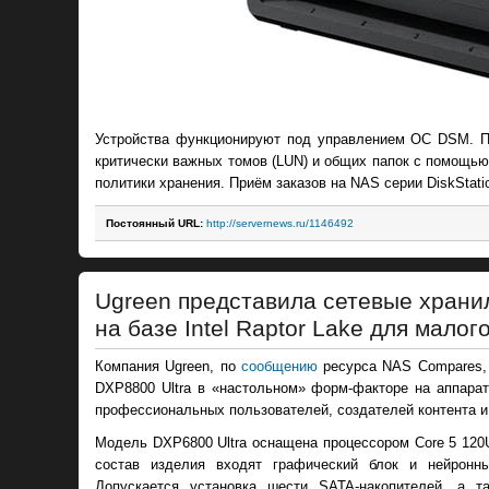
Устройства функционируют под управлением ОС DSM. П
критически важных томов (LUN) и общих папок с помощь
политики хранения. Приём заказов на NAS серии DiskStati
Постоянный URL:
http://servernews.ru/1146492
Ugreen представила сетевые храни
на базе Intel Raptor Lake для малог
Компания Ugreen, по
сообщению
ресурса NAS Compares, 
DXP8800 Ultra в «настольном» форм-факторе на аппаратн
профессиональных пользователей, создателей контента и
Модель DXP6800 Ultra оснащена процессором Core 5 120U
состав изделия входят графический блок и нейронный
Допускается установка шести SATA-накопителей, а 