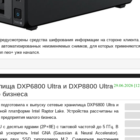
редусмотрены средства шифрования информации на стороне клиента
ю автоматизированных неизменяемых снимков, для которых применяются
on neo+ уже начался.
лища DXP6800 Ultra и DXP8800 Ultra
29.06.2026 [12
о бизнеса
подготовила к выпуску сетевые хранилища DXP6800 Ultra и
ой платформе Intel Raptor Lake. Устройства рассчитаны на
 предприятия малого бизнеса.
 с десятью ядрами (2Р+8Е) с тактовой частотой до 5 ГГц. В
 ускоритель Intel GNA (Gaussian & Neural Accelerator).
также двух SSD типоразмера М.2. Суммарная внутренняя