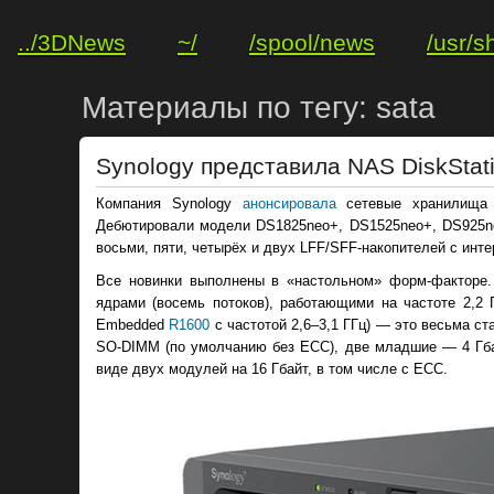
../3DNews
~/
/spool/news
/usr/s
Материалы по тегу: sata
Synology представила NAS DiskStat
Компания Synology
анонсировала
сетевые хранилища 
Дебютировали модели DS1825neo+, DS1525neo+, DS925ne
восьми, пяти, четырёх и двух LFF/SFF-накопителей с инт
Все новинки выполнены в «настольном» форм-факторе
ядрами (восемь потоков), работающими на частоте 2,2
Embedded
R1600
с частотой 2,6–3,1 ГГц) — это весьма с
SO-DIMM (по умолчанию без ECC), две младшие — 4 Гбай
виде двух модулей на 16 Гбайт, в том числе с ECC.