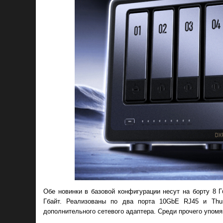
Обе новинки в базовой конфигурации несут на борту 8
Гбайт. Реализованы по два порта 10GbE RJ45 и Thun
дополнительного сетевого адаптера. Среди прочего упомян