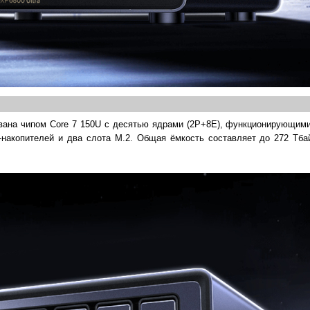
вана чипом Core 7 150U с десятью ядрами (2Р+8Е), функционирующими 
накопителей и два слота М.2. Общая ёмкость составляет до 272 Тба