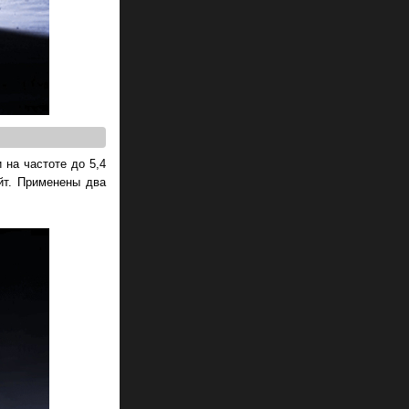
на частоте до 5,4
йт. Применены два