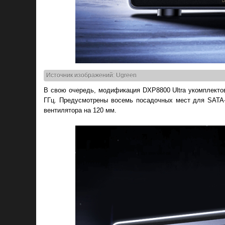
Источник изображений: Ugreen
В свою очередь, модификация DXP8800 Ultra укомплекто
ГГц. Предусмотрены восемь посадочных мест для SATA-
вентилятора на 120 мм.