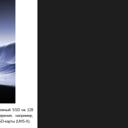
темный SSD на 128
ирения, например,
D-карты (UHS-II).