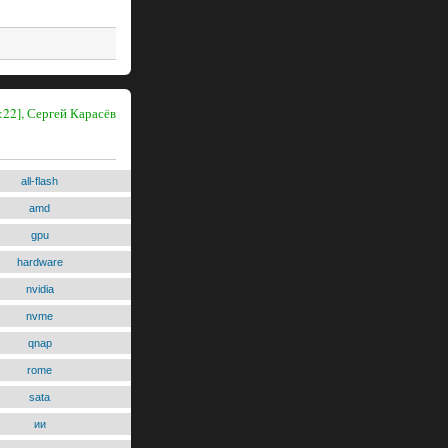
:22], Сергей Карасёв
all-flash
amd
gpu
hardware
nvidia
nvme
qnap
rome
sata
ии