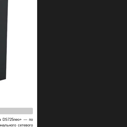
та DS725neo+ — по
нального сетевого