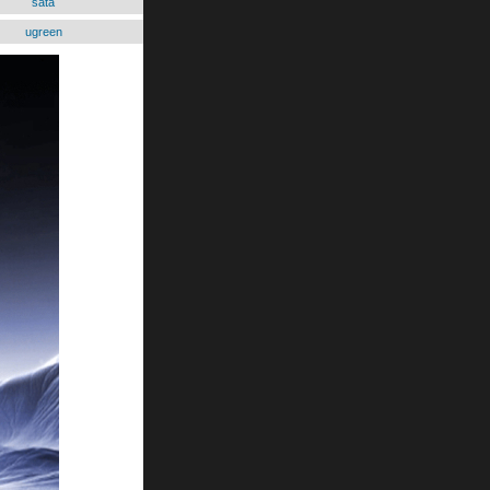
sata
ugreen