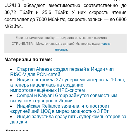
U.2/U.3 обладают вместимостью соответственно до
30,72 Тбайт и 25,6 Тбайт. У них скорость чтения
составляет до 7000 Мбайт/с, скорость записи — до 6800
Мбайт/с.
Если вы заметили ошибку — выделите ее мышью и нажмите
CTRL+ENTER. | Можете написать лучше? Мы всегда рады
новым
авторам
.
Материалы по теме:
Стартап Aheesa создал первый в Индии чип
RISC-V для PON-сетей
Индия построила 37 суперкомпьютеров за 10 лет,
а теперь нацелилась на cоздание
импортозамещённых HPC-систем
Compal и Kalyani Group займутся совместным
выпуском серверов в Индии
Индийская Reliance заявила, что построит
«крупнейший ЦОД в мире» мощностью 3 ГВт
Индия запустила сразу пять суперкомпьютеров за
два дня