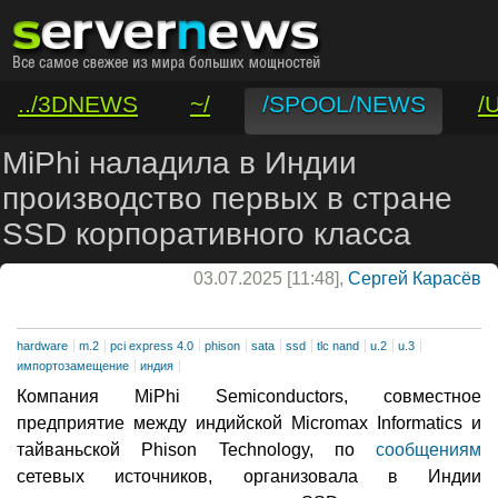
../3DNEWS
~/
/SPOOL/NEWS
/
/VAR/CONTACT
MiPhi наладила в Индии
производство первых в стране
SSD корпоративного класса
03.07.2025 [11:48],
Сергей Карасёв
hardware
m.2
pci express 4.0
phison
sata
ssd
tlc nand
u.2
u.3
импортозамещение
индия
Компания MiPhi Semiconductors, совместное
предприятие между индийской Micromax Informatics и
тайваньской Phison Technology, по
сообщениям
сетевых источников, организовала в Индии