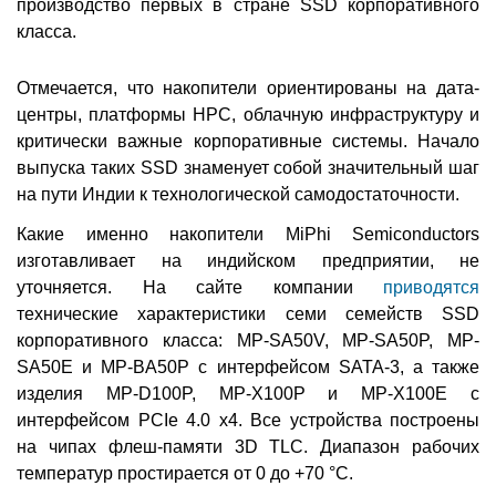
производство первых в стране SSD корпоративного
класса.
Отмечается, что накопители ориентированы на дата-
центры, платформы HPC, облачную инфраструктуру и
критически важные корпоративные системы. Начало
выпуска таких SSD знаменует собой значительный шаг
на пути Индии к технологической самодостаточности.
Какие именно накопители MiPhi Semiconductors
изготавливает на индийском предприятии, не
уточняется. На сайте компании
приводятся
технические характеристики семи семейств SSD
корпоративного класса: MP-SA50V, MP-SA50P, MP-
SA50E и MP-BA50P с интерфейсом SATA-3, а также
изделия MP-D100P, MP-X100P и MP-X100E с
интерфейсом PCIe 4.0 x4. Все устройства построены
на чипах флеш-памяти 3D TLC. Диапазон рабочих
температур простирается от 0 до +70 °C.