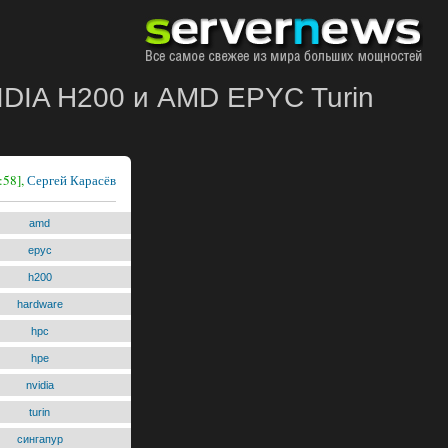
IDIA H200 и AMD EPYC Turin
:58],
Сергей Карасёв
amd
epyc
h200
hardware
hpc
hpe
nvidia
turin
сингапур