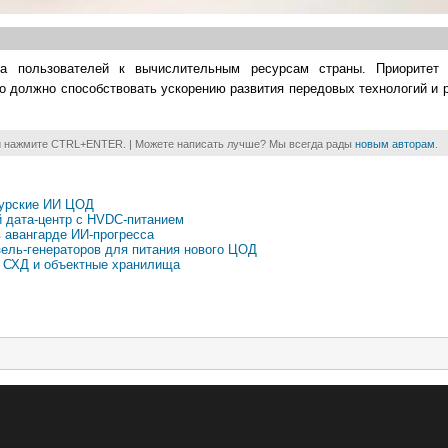
 пользователей к вычислительным ресурсам страны. Приоритет 
о должно способствовать ускорению развития передовых технологий и
и нажмите CTRL+ENTER. | Можете написать лучше? Мы всегда рады
новым авторам
.
пурские ИИ ЦОД
 дата-центр с HVDC-питанием
в авангарде ИИ-прогресса
зель-генераторов для питания нового ЦОД
е СХД и объектные хранилища