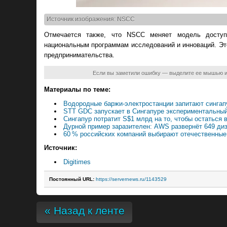
Источник изображения: NSCC
Отмечается также, что NSCC меняет модель доступа
национальным программам исследований и инноваций. Эт
предпринимательства.
Если вы заметили ошибку — выделите ее мышью 
Материалы по теме:
Водородные баржи-электростанции запитают синга
STT GDC запускает в Сингапуре экспериментальный
Сингапур потратит S$1 млрд на то, чтобы остаться 
Дурной пример заразителен: AWS развернёт 649 ди
60 % российских компаний выбирают отечественны
Источник:
Digitimes
Постоянный URL:
https://servernews.ru/1143529
« Назад к ленте