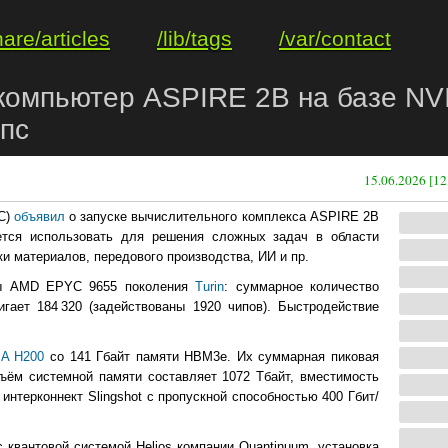
hare/articles
/lib/tags
/var/contact
компьютер ASPIRE 2B на базе NV
пс
15.06.2026 [12
C)
объявил
о запуске вычислительного комплекса ASPIRE 2B
ется использовать для решения сложных задач в области
ки материалов, передового производства, ИИ и пр.
ры AMD EPYC 9655 поколения
Turin
: суммарное количество
гает 184 320 (задействованы 1920 чипов). Быстродействие
IA H200
со 141 Гбайт памяти HBM3e. Их суммарная пиковая
ъём системной памяти составляет 1072 Тбайт, вместимость
нтерконнект Slingshot с пропускной способностью 400 Гбит/
квантовой системой Helios компании Quantinuum, установка