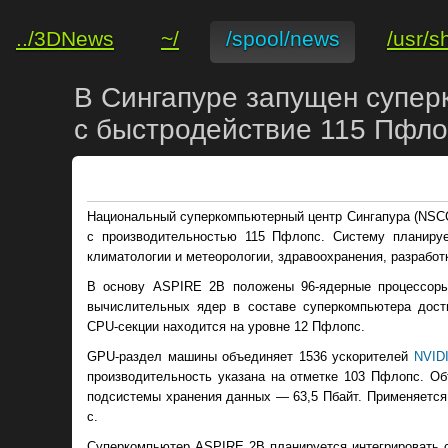
../3DNews
~/
/spool/news
/usr/s
В Сингапуре запущен супер
с быстродействие 115 Пфло
Национальный суперкомпьютерный центр Сингапура (NSC
с производительностью 115 Пфлопс. Систему планиру
климатологии и метеорологии, здравоохранения, разработ
В основу ASPIRE 2B положены 96-ядерные процессо
вычислительных ядер в составе суперкомпьютера дости
CPU-секции находится на уровне 12 Пфлопс.
GPU-раздел машины объединяет 1536 ускорителей
NVID
производительность указана на отметке 103 Пфлопс. Об
подсистемы хранения данных — 63,5 Пбайт. Применяется и
с.
Суперкомпьютер ASPIRE 2B планируется интегрировать с 