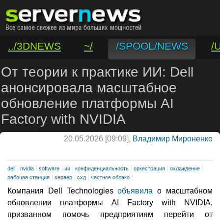
../3DNEWS
~/
/SPOOL/NEWS
/
/VAR/CONTACT
От теории к практике ИИ: Dell
анонсировала масштабное
обновление платформы AI
Factory with NVIDIA
20.05.2026 [09:09],
Владимир Мироненко
dell
nvidia
software
ии
конфиденциальность
оркестрация
охлаждение
рабочая станция
сервер
схд
частное облако
Компания Dell Technologies
объявила
о масштабном
обновлении платформы AI Factory with NVIDIA,
призванном помочь предприятиям перейти от