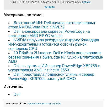
CTRL+ENTER. | Можете написать лучше? Мы всегда рады
новым
авторам
.
Материалы по теме:
Двухтонный ИИ: Dell начала поставки первых
стоек NVIDIA Vera Rubin NVL72
Dell анонсировала серверы PowerEdge на
платформе AMD EPYC Venice
NVIDIA получила рекордную выручку благодаря
ИИ-ускорителям и готовится освоить рынок
серверных CPU
10 Пбайт в 2U-шасси: Dell и Kioxia анонсировали
сервер хранения PowerEdge R7725xd на платформе
AMD
Dell выпустила ИИ-сервер PowerEdge XE9785 с
ускорителями AMD Instinct MI355X
Dell представила подвесной уличный сервер
PowerEdge XR9700 с замкнутой СЖО
Источник:
Dell
Постоянный URL:
https://servernews.ru/1142000