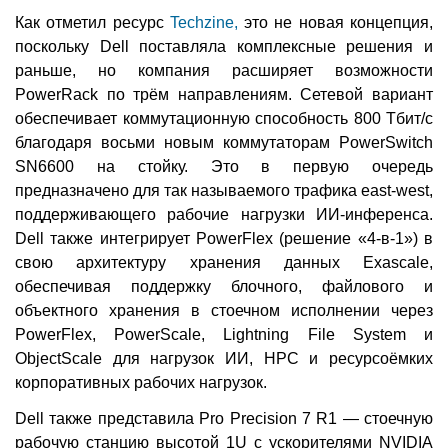
Как отметил ресурс
Techzine,
это не новая концепция,
поскольку Dell поставляла комплексные решения и
раньше, но компания расширяет возможности
PowerRack по трём направлениям. Сетевой вариант
обеспечивает коммутационную способность 800 Тбит/с
благодаря восьми новым коммутаторам PowerSwitch
SN6600 на стойку. Это в первую очередь
предназначено для так называемого трафика east-west,
поддерживающего рабочие нагрузки ИИ-инференса.
Dell также интегрирует PowerFlex (решение «4-в-1») в
свою архитектуру хранения данных Exascale,
обеспечивая поддержку блочного, файлового и
объектного хранения в стоечном исполнении через
PowerFlex, PowerScale, Lightning File System и
ObjectScale для нагрузок ИИ, HPC и ресурсоёмких
корпоративных рабочих нагрузок.
Dell также представила Pro Precision 7 R1 — стоечную
рабочую станцию высотой 1U с ускорителями NVIDIA