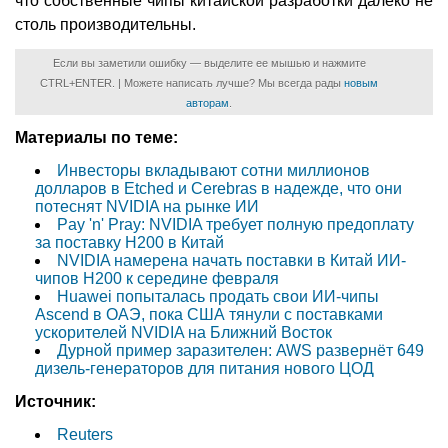
что собственные чипы китайской разработки далеко не
столь производительны.
Если вы заметили ошибку — выделите ее мышью и нажмите
CTRL+ENTER. | Можете написать лучше? Мы всегда рады
новым
авторам
.
Материалы по теме:
Инвесторы вкладывают сотни миллионов
долларов в Etched и Cerebras в надежде, что они
потеснят NVIDIA на рынке ИИ
Pay 'n' Pray: NVIDIA требует полную предоплату
за поставку H200 в Китай
NVIDIA намерена начать поставки в Китай ИИ-
чипов H200 к середине февраля
Huawei попыталась продать свои ИИ-чипы
Ascend в ОАЭ, пока США тянули с поставками
ускорителей NVIDIA на Ближний Восток
Дурной пример заразителен: AWS развернёт 649
дизель-генераторов для питания нового ЦОД
Источник:
Reuters