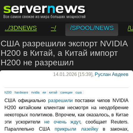
../3DNEWS
~/
/SPOOL/NEWS
/
/VAR/CONTACT
США разрешили экспорт NVIDIA
H200 в Китай, а Китай импорт
H200 не разрешил
14.01.2026 [15:39],
Руслан Авдеев
h200
hardware
nvidia
ии
китай
санкции
сша
США официально
разрешили
поставки чипов NVIDIA
H200 китайским клиентам несмотря на неодобрение
некоторых политиков. Впрочем, как оказалось, в Китае
эти ускорители
не очень ждут
, сообщает Reuters.
Параллельно США
прикрыли лазейку
в законах,