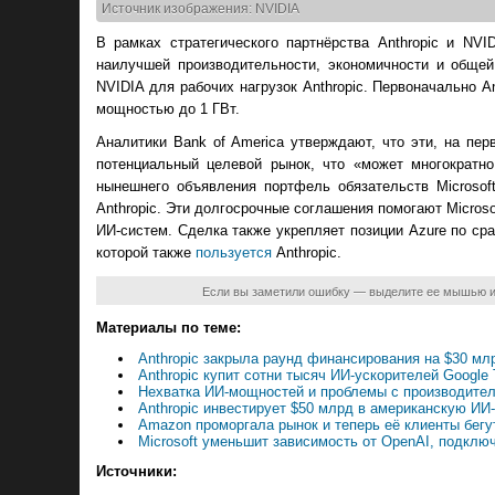
Источник изображения: NVIDIA
В рамках стратегического партнёрства Anthropic и NV
наилучшей производительности, экономичности и общей
NVIDIA для рабочих нагрузок Anthropic. Первоначально 
мощностью до 1 ГВт.
Аналитики Bank of America утверждают, что эти, на пе
потенциальный целевой рынок, что «может многократн
нынешнего объявления портфель обязательств Microsoft
Anthropic. Эти долгосрочные соглашения помогают Micros
ИИ-систем. Сделка также укрепляет позиции Azure по с
которой также
пользуется
Anthropic.
Если вы заметили ошибку — выделите ее мышью 
Материалы по теме:
Anthropic закрыла раунд финансирования на $30 мл
Anthropic купит сотни тысяч ИИ-ускорителей Googl
Нехватка ИИ-мощностей и проблемы с производител
Anthropic инвестирует $50 млрд в американскую ИИ
Amazon проморгала рынок и теперь её клиенты бегут
Microsoft уменьшит зависимость от OpenAI, подключи
Источники: