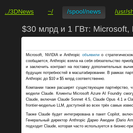
../3DNews
~/
/spool/news
/usr/s
$30 млрд и 1 ГВт: Microsoft
Microsoft, NVIDIA и Anthropic
объявили
о стратегическом
сообщается, Anthropic взяла на себя обязательство при
и заключить контракт на поставку дополнительных выч
будущих потребностей в масштабировании. В рамках партн
Anthropic до $10 и $5 млрд соответственно.
Компании также расширят существующее партнёрство, ч
модели Claude. Клиенты Microsoft Azure AI Foundry смог
Claude, включая Claude Sonnet 4.5, Claude Opus 4.1 и Cl
frontier-моделью LLM, доступной во всех трёх самых изве
Также Claude будет интегрирована в пакет Copilot, включа
Генеральный директор Anthropic Дарио Амодеи (Dario Am
подходит Claude, которая часто используется в бизнес-п