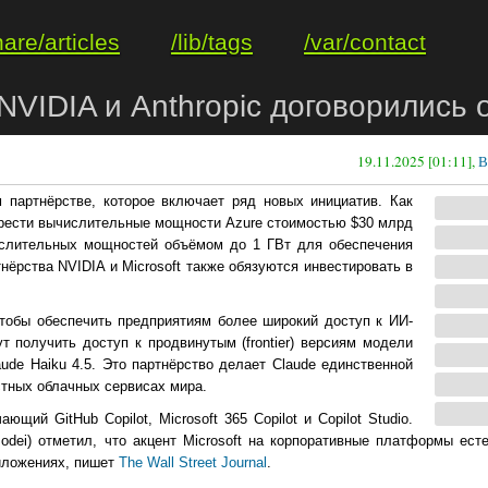
hare/articles
/lib/tags
/var/contact
, NVIDIA и Anthropic договорились
19.11.2025 [01:11],
В
 партнёрстве, которое включает ряд новых инициатив. Как
обрести вычислительные мощности Azure стоимостью $30 млрд
ислительных мощностей объёмом до 1 ГВт для обеспечения
ёрства NVIDIA и Microsoft также обязуются инвестировать в
тобы обеспечить предприятиям более широкий доступ к ИИ-
ут получить доступ к продвинутым (frontier) версиям модели
aude Haiku 4.5. Это партнёрство делает Claude единственной
стных облачных сервисах мира.
ющий GitHub Copilot, Microsoft 365 Copilot и Copilot Studio.
odei) отметил, что акцент Microsoft на корпоративные платформы ес
риложениях, пишет
The Wall Street Journal
.