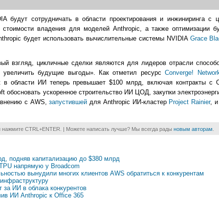
IDIA будут сотрудничать в области проектирования и инжиниринга с 
 стоимости владения для моделей Anthropic, а также оптимизации б
Anthropic будет использовать вычислительные системы NVIDIA
Grace Bla
рвый взгляд, цикличные сделки являются для лидеров отрасли способ
о увеличить будущие выгоды». Как отметил ресурс
Converge! Networ
 в области ИИ теперь превышает $100 млрд, включая контракты с Ope
oft обосновать ускоренное строительство ИИ ЦОД, закупки электроэнерг
равнению с AWS,
запустившей
для Anthropic ИИ-кластер
Project Rainier
, 
и нажмите CTRL+ENTER. | Можете написать лучше? Мы всегда рады
новым авторам
.
рд, подняв капитализацию до $380 млрд
e TPU напрямую у Broadcom
ьностью вынудили многих клиентов AWS обратиться к конкурентам
-инфраструктуру
 за ИИ в облака конкурентов
в ИИ Anthropic к Office 365