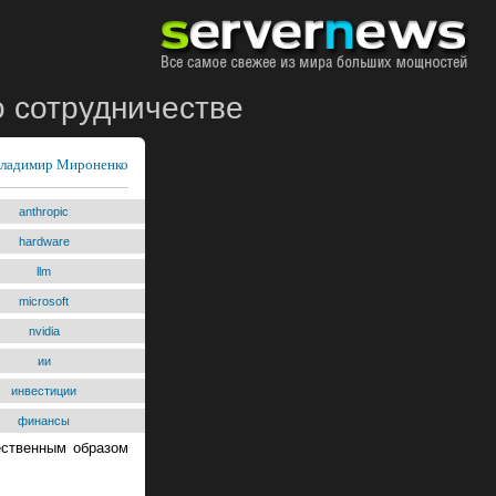
 о сотрудничестве
ладимир Мироненко
anthropic
hardware
llm
microsoft
nvidia
ии
инвестиции
финансы
тественным образом