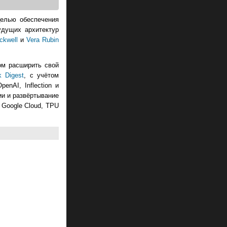
целью обеспечения
удущих архитектур
ckwell
и
Vera Rubin
ом расширить свой
k Digest
, с учётом
nAI, Inflection и
ии и развёртывание
и Google Cloud, TPU