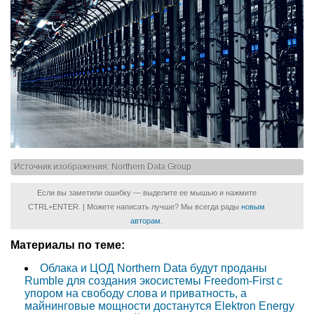
Источник изображения: Northern Data Group
Если вы заметили ошибку — выделите ее мышью и нажмите
CTRL+ENTER. | Можете написать лучше? Мы всегда рады
новым
авторам
.
Материалы по теме:
Облака и ЦОД Northern Data будут проданы
Rumble для создания экосистемы Freedom-First с
упором на свободу слова и приватность, а
майнинговые мощности достанутся Elektron Energy