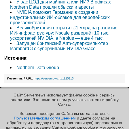
У вас ЦОД для майнинга или ИИ? В офисах
Northern Data прошли обыски и аресты
NVIDIA поможет Германии в создании
индустриальных ИИ-облаков для европейских
производителей
Великобритания потратит £1 млрд на развитие
ИИ-инфраструктуру: Nscale развернёт 10 тыс.
ускорителей NVIDIA, а Nebius — ещё 4 тыс.
Запущен британский Arm-суперкомпьютер
Isambard 3 с суперчипами NVIDIA Grace
Источник:
Northern Data Group
Постоянный URL:
https://servernews.ru/1125115
Сайт Servernews использует файлы cookie и сервисы
« Назад к ленте
аналитики. Это помогает нам улучшать контент и работу
Cайта.
Во время посещения Cайта вы соглашаетесь с
Пользовательским соглашением
и даёте согласие на
✖
РЕКЛАМА • ООО «ЛАБОРАТОРИЯ ЧИСЛИТЕЛЬ»
обработку и передачу (в т.ч. трансграничную) персональных
Copyright ©2010-2026
данных, использование Cайтом файлов cookie и метрических
Servernews
.
Пользовательское