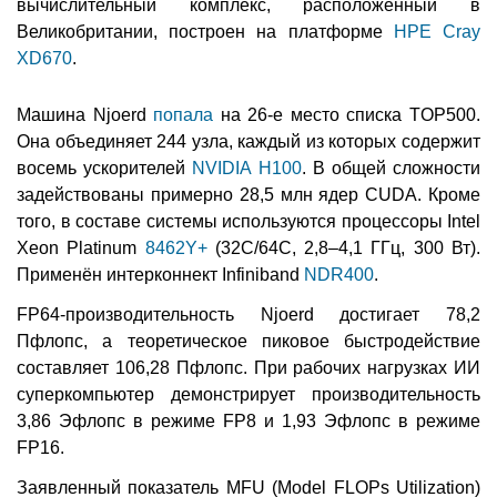
вычислительный комплекс, расположенный в
Великобритании, построен на платформе
HPE Cray
XD670
.
Машина Njoerd
попала
на 26-е место списка TOP500.
Она объединяет 244 узла, каждый из которых содержит
восемь ускорителей
NVIDIA H100
. В общей сложности
задействованы примерно 28,5 млн ядер CUDA. Кроме
того, в составе системы используются процессоры Intel
Xeon Platinum
8462Y+
(32C/64C, 2,8–4,1 ГГц, 300 Вт).
Применён интерконнект Infiniband
NDR400
.
FP64-производительность Njoerd достигает 78,2
Пфлопс, а теоретическое пиковое быстродействие
составляет 106,28 Пфлопс. При рабочих нагрузках ИИ
суперкомпьютер демонстрирует производительность
3,86 Эфлопс в режиме FP8 и 1,93 Эфлопс в режиме
FP16.
Заявленный показатель MFU (Model FLOPs Utilization)