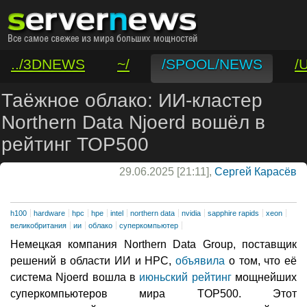
../3DNEWS
~/
/SPOOL/NEWS
/
/VAR/CONTACT
Таёжное облако: ИИ-кластер
Northern Data Njoerd вошёл в
рейтинг TOP500
29.06.2025 [21:11],
Сергей Карасёв
h100
hardware
hpc
hpe
intel
northern data
nvidia
sapphire rapids
xeon
великобритания
ии
облако
суперкомпьютер
Немецкая компания Northern Data Group, поставщик
решений в области ИИ и НРС,
объявила
о том, что её
система Njoerd вошла в
июньский рейтинг
мощнейших
суперкомпьютеров мира TOP500. Этот