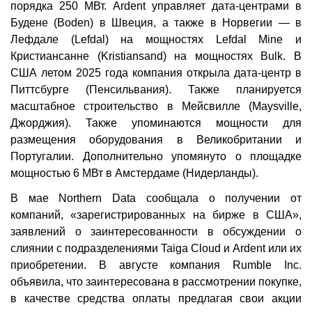
порядка 250 МВт. Ardent управляет дата-центрами в
Будене (Boden) в Швеция, а также в Норвегии — в
Лефдале (Lefdal) на мощностях Lefdal Mine и
Кристиансанне (Kristiansand) на мощностях Bulk. В
США летом 2025 года компания открыла дата-центр в
Питтсбурге (Пенсильвания). Также планируется
масштабное строительство в Мейсвилле (Maysville,
Джорджия). Также упоминаются мощности для
размещения оборудования в Великобритании и
Португалии. Дополнительно упомянуто о площадке
мощностью 6 МВт в Амстердаме (Нидерланды).
В мае Northern Data сообщала о получении от
компаний, «зарегистрированных на бирже в США»,
заявлений о заинтересованности в обсуждении о
слиянии с подразделениями Taiga Cloud и Ardent или их
приобретении. В августе компания Rumble Inc.
объявила, что заинтересована в рассмотрении покупке,
в качестве средства оплаты предлагая свои акции