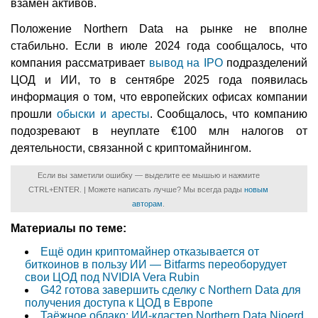
взамен активов.
Положение Northern Data на рынке не вполне
стабильно. Если в июле 2024 года сообщалось, что
компания рассматривает
вывод на IPO
подразделений
ЦОД и ИИ, то в сентябре 2025 года появилась
информация о том, что европейских офисах компании
прошли
обыски и аресты
. Сообщалось, что компанию
подозревают в неуплате €100 млн налогов от
деятельности, связанной с криптомайнингом.
Если вы заметили ошибку — выделите ее мышью и нажмите
CTRL+ENTER. | Можете написать лучше? Мы всегда рады
новым
авторам
.
Материалы по теме:
Ещё один криптомайнер отказывается от
биткоинов в пользу ИИ — Bitfarms переоборудует
свои ЦОД под NVIDIA Vera Rubin
G42 готова завершить сделку с Northern Data для
получения доступа к ЦОД в Европе
Таёжное облако: ИИ-кластер Northern Data Njoerd