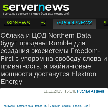
../3DNEWS
~/
/SPOOL/NEWS
/
/VAR/CONTACT
Облака и ЦОД Northern Data
будут проданы Rumble для
создания экосистемы Freedom-
First с упором на свободу слова и
приватность, а майнинговые
мощности достанутся Elektron
Energy
11.11.2025 [15:14],
Руслан Авдеев
hardware
northern data
tether
ии
майнинг
облако
сделка
цод