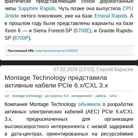
фактически представляющие собой доработанные
чипы
Sapphire Rapids
. Чуть позже она выпустила
CPU
Jintide
пятого поколения, уже на базе
Emeral Rapids
. А
в прошлом году были представлены варианты на базе
Xeon 6 — и Sierra Forrest-SP (
6700E
), и Granite Rapids-
SP (
6700P
).
Постоянный URL:
http://servernews.ru/1136915
07.02.2026 [13:53], Сергей Карасёв
Montage Technology представила
активные кабели PCIe 6.x/CXL 3.x
cxl
montage technology
pci express 6.0
интерконнект
кабель
сети
Компания Montage Technology
объявила
о разработке
активных электрических кабелей (AEC) PCIe 6.x/CXL
3.x, предназначенных для организации
высокоскоростного интерконнекта с низкой задержкой
в дата-центрах, ориентированных на ресурсоёмкие