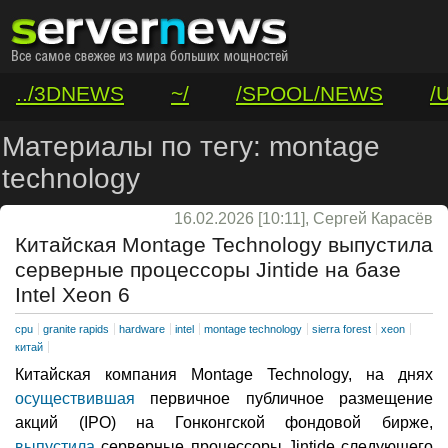
../3DNEWS
~/
/SPOOL/NEWS
/
/VAR/CONTACT
Материалы по тегу: montage
technology
16.02.2026 [10:11], Сергей Карасёв
Китайская Montage Technology выпустила
серверные процессоры Jintide на базе
Intel Xeon 6
cpu
granite rapids
hardware
intel
montage technology
sierra forest
xeon
китай
Китайская компания Montage Technology, на днях
осуществившая
первичное публичное размещение
акций (IPO) на Гонконгской фондовой бирже,
выпустила
серверные процессоры Jintide следующего