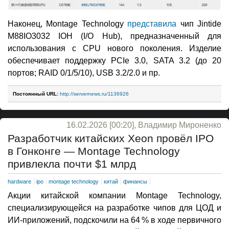
Наконец, Montage Technology
представила
чип Jintide
M88IO3032 IOH (I/O Hub), предназначенный для
использования с CPU нового поколения. Изделие
обеспечивает поддержку PCIe 3.0, SATA 3.2 (до 20
портов; RAID 0/1/5/10), USB 3.2/2.0 и пр.
Постоянный URL:
http://servernews.ru/1136926
16.02.2026 [00:20], Владимир Мироненко
Разработчик китайских Xeon провёл IPO
в Гонконге — Montage Technology
привлекла почти $1 млрд
hardware
ipo
montage technology
китай
финансы
Акции китайской компании Montage Technology,
специализирующейся на разработке чипов для ЦОД и
ИИ-приложений, подскочили на 64 % в ходе первичного