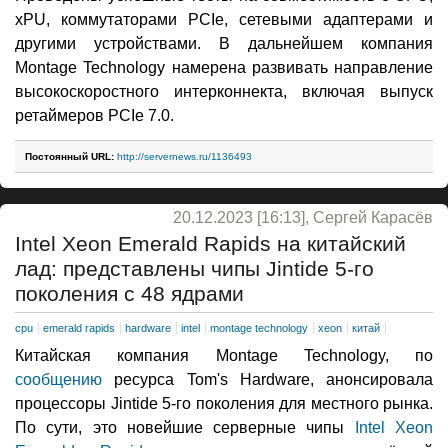
xPU, коммутаторами PCIe, сетевыми адаптерами и
другими устройствами. В дальнейшем компания
Montage Technology намерена развивать направление
высокоскоростного интерконнекта, включая выпуск
ретаймеров PCIe 7.0.
Постоянный URL:
http://servernews.ru/1136493
20.12.2023 [16:13], Сергей Карасёв
Intel Xeon Emerald Rapids на китайский
лад: представлены чипы Jintide 5-го
поколения с 48 ядрами
cpu
emerald rapids
hardware
intel
montage technology
xeon
китай
Китайская компания Montage Technology, по
сообщению
ресурса Tom's Hardware, анонсировала
процессоры Jintide 5-го поколения для местного рынка.
По сути, это новейшие серверные чипы
Intel Xeon