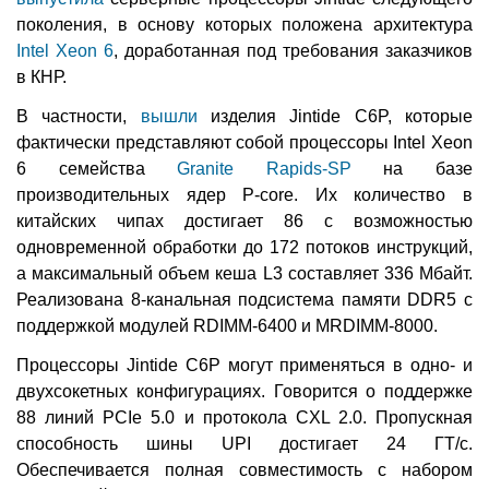
поколения, в основу которых положена архитектура
Intel Xeon 6
, доработанная под требования заказчиков
в КНР.
В частности,
вышли
изделия Jintide C6P, которые
фактически представляют собой процессоры Intel Xeon
6 семейства
Granite Rapids-SP
на базе
производительных ядер P-core. Их количество в
китайских чипах достигает 86 с возможностью
одновременной обработки до 172 потоков инструкций,
а максимальный объем кеша L3 составляет 336 Мбайт.
Реализована 8-канальная подсистема памяти DDR5 с
поддержкой модулей RDIMM-6400 и MRDIMM-8000.
Процессоры Jintide C6P могут применяться в одно- и
двухсокетных конфигурациях. Говорится о поддержке
88 линий PCIe 5.0 и протокола CXL 2.0. Пропускная
способность шины UPI достигает 24 ГТ/с.
Обеспечивается полная совместимость с набором