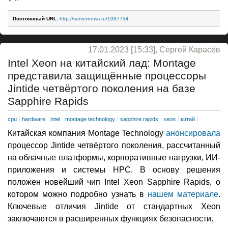
Постоянный URL:
http://servernews.ru/1097734
17.01.2023 [15:33], Сергей Карасёв
Intel Xeon на китайский лад: Montage
представила защищённые процессоры
Jintide четвёртого поколения на базе
Sapphire Rapids
cpu
hardware
intel
montage technology
sapphire rapids
xeon
китай
Китайская компания Montage Technology
анонсировала
процессор Jintide четвёртого поколения, рассчитанный
на облачные платформы, корпоративные нагрузки, ИИ-
приложения и системы НРС. В основу решения
положен новейший чип Intel Xeon Sapphire Rapids, о
котором можно подробно узнать в
нашем материале
.
Ключевые отличия Jintide от стандартных Xeon
заключаются в расширенных функциях безопасности.