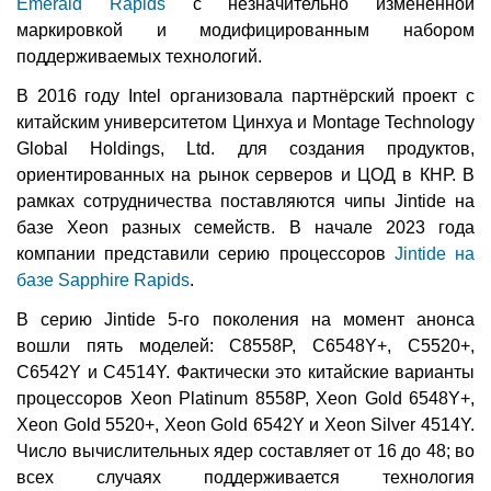
Emerald Rapids
с незначительно изменённой
маркировкой и модифицированным набором
поддерживаемых технологий.
В 2016 году Intel организовала партнёрский проект с
китайским университетом Цинхуа и Montage Technology
Global Holdings, Ltd. для создания продуктов,
ориентированных на рынок серверов и ЦОД в КНР. В
рамках сотрудничества поставляются чипы Jintide на
базе Xeon разных семейств. В начале 2023 года
компании представили серию процессоров
Jintide на
базе Sapphire Rapids
.
В серию Jintide 5-го поколения на момент анонса
вошли пять моделей: C8558P, C6548Y+, C5520+,
C6542Y и C4514Y. Фактически это китайские варианты
процессоров Xeon Platinum 8558P, Xeon Gold 6548Y+,
Xeon Gold 5520+, Xeon Gold 6542Y и Xeon Silver 4514Y.
Число вычислительных ядер составляет от 16 до 48; во
всех случаях поддерживается технология