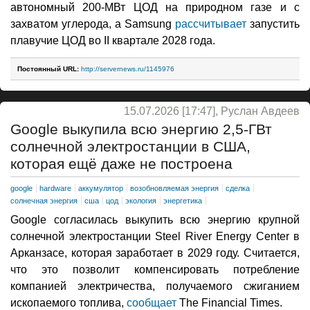
автономный 200-МВт ЦОД на природном газе и с
захватом углерода, а Samsung
рассчитывает
запустить
плавучие ЦОД во II квартале 2028 года.
Постоянный URL:
http://servernews.ru/1145976
15.07.2026 [17:47], Руслан Авдеев
Google выкупила всю энергию 2,5-ГВт
солнечной электростанции в США,
которая ещё даже не построена
google
hardware
аккумулятор
возобновляемая энергия
сделка
солнечная энергия
сша
цод
экология
энергетика
Google согласилась выкупить всю энергию крупной
солнечной электростанции Steel River Energy Center в
Арканзасе, которая заработает в 2029 году. Считается,
что это позволит компенсировать потребление
компанией электричества, получаемого сжиганием
ископаемого топлива,
сообщает
The Financial Times.