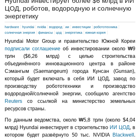
Hyundai инвестирует более $6 млрд в ИИ
ЦОД, роботов, водородную и солнечную
энергетику
hardware
hyundai
nvidia
водород
ии
инвестиции
робототехника
солнечная энергия
финансы
цод
энергетика
южная корея
Hyundai Motor Group и правительство Южной Кореи
подписали соглашение
об инвестировании около ₩9
трлн ($6,26 млрд) с целью строительства
объединённого инновационного центра в районе
Сэмангым (Saemangeum) города Кунсан (Gunsan),
который будет включать в себя ИИ ЦОД, завод по
производству робототехники и производство
водородной/солнечной энергии, сообщило агентство
Reuters
со ссылкой на министерство земельных
ресурсов страны.
По данным ведомства, около ₩5,8 трлн (около $4,04
млрд) Hyundai инвестирует в строительство
ИИ ЦОД
, в
котором будет развёрнуто 50 тыс. NVIDIA
Blackwell
.