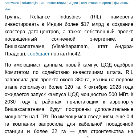
hardware
reliance jio
ии
инвестиции
индия
солнечная энергия
финансы
цод
Группа Reliance Industries (RIL) намерена
инвестировать в Индии более $17 млрд в создание
кластера дата-центров, а также собственный проект,
посвящённый солнечной энергетике, в
Вишакхапатнаме (Visakhapatnam, штат Андхра-
Прадеш),
сообщает
портал Inc42.
По имеющимся данным, новый кампус ЦОД одобрен
Комитетом по содействию инвестициям штата. RIL
запросила для проекта около 380 га, из них на первом
этапе используют более 120 га. К октябрю 2028 года
ожидается запуск кампуса ЦОД мощностью 500 МВт. К
2030 году в районах, прилегающих к аэропорту
Вишакхапатнама, будут построены дополнительные
мощности на 1 ГВт. По имеющимся сведениям, ещё 0,4
га компания запросила для кабельной посадочной
станции и более 32 га — для строительства на