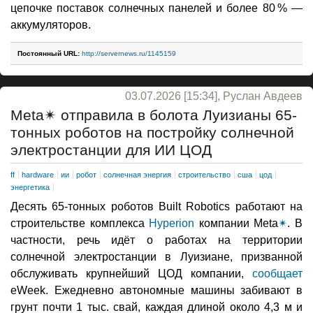
цепочке поставок солнечных панелей и более 80 % —
аккумуляторов.
Постоянный URL:
http://servernews.ru/1145159
03.07.2026 [15:34], Руслан Авдеев
Meta✴ отправила в болота Луизианы 65-
тонных роботов на постройку солнечной
электростанции для ИИ ЦОД
ff
hardware
ии
робот
солнечная энергия
строительство
сша
цод
энергетика
Десять 65-тонных роботов Built Robotics работают на
строительстве комплекса
Hyperion
компании Meta
✴
. В
частности, речь идёт о работах на территории
солнечной электростанции в Луизиане, призванной
обслуживать крупнейший ЦОД компании,
сообщает
eWeek. Ежедневно автономные машины забивают в
грунт почти 1 тыс. свай, каждая длиной около 4,3 м и