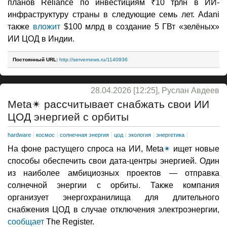
планов Reliance по инвестициям ₹10 трлн в ИИ-
инфраструктуру страны в следующие семь лет. Adani
также
вложит
$100 млрд в создание 5 ГВт «зелёных»
ИИ ЦОД в Индии.
Постоянный URL:
http://servernews.ru/1140936
28.04.2026 [12:25], Руслан Авдеев
Meta✴ рассчитывает снабжать свои ИИ
ЦОД энергией с орбиты
hardware
космос
солнечная энергия
цод
экология
энергетика
На фоне растущего спроса на ИИ, Meta
✴
ищет новые
способы обеспечить свои дата-центры энергией. Один
из наиболее амбициозных проектов — отправка
солнечной энергии с орбиты. Также компания
организует энергохранилища для длительного
снабжения ЦОД в случае отключения электроэнергии,
сообщает
The Register.