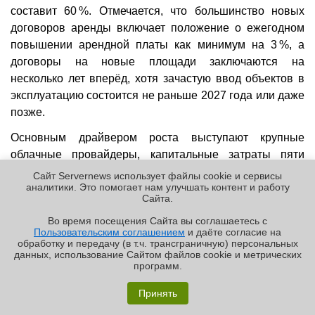
составит 60 %. Отмечается, что большинство новых
договоров аренды включает положение о ежегодном
повышении арендной платы как минимум на 3 %, а
договоры на новые площади заключаются на
несколько лет вперёд, хотя зачастую ввод объектов в
эксплуатацию состоится не раньше 2027 года или даже
позже.
Основным драйвером роста выступают крупные
облачные провайдеры, капитальные затраты пяти
облачных гиперскейлеров составят
$710 млрд
(
От
Сайт Servernews использует файлы cookie и сервисы
аналитики. Это помогает нам улучшать контент и работу
новости к новости цифра растёт и растёт. — Прим.
Cайта.
ред.
) только в 2026 году. Этого хватит на 35 ГВт
Во время посещения Cайта вы соглашаетесь с
глобальных мощностей. ИИ-компании вроде OpenAI и
Пользовательским соглашением
и даёте согласие на
✖
Anthropic анонсировали строительство ещё 10 ГВт
обработку и передачу (в т.ч. трансграничную) персональных
данных, использование Cайтом файлов cookie и метрических
мощностей, а неооблачные провайдеры арендовали
программ.
порядка 1 ГВт.
«Графиня»: как Grafana, только лучше?
Принять
Реклама | ООО «Лаборатория Числитель»