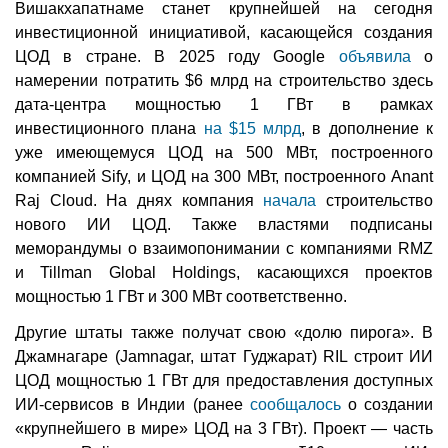
Вишакхапатнаме станет крупнейшей на сегодня
инвестиционной инициативой, касающейся создания
ЦОД в стране. В 2025 году Google
объявила
о
намерении потратить $6 млрд на строительство здесь
дата-центра мощностью 1 ГВт в рамках
инвестиционного плана
на $15 млрд
, в дополнение к
уже имеющемуся ЦОД на 500 МВт, построенного
компанией Sify, и ЦОД на 300 МВт, построенного Anant
Raj Cloud. На днях компания
начала
строительство
нового ИИ ЦОД. Также властями подписаны
меморандумы о взаимопонимании с компаниями RMZ
и Tillman Global Holdings, касающихся проектов
мощностью 1 ГВт и 300 МВт соответственно.
Другие штаты также получат свою «долю пирога». В
Джамнагаре (Jamnagar, штат Гуджарат) RIL строит ИИ
ЦОД мощностью 1 ГВт для предоставления доступных
ИИ-сервисов в Индии (ранее
сообщалось
о создании
«крупнейшего в мире» ЦОД на 3 ГВт). Проект — часть