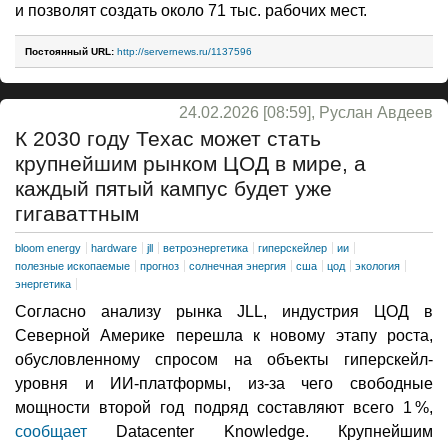
и позволят создать около 71 тыс. рабочих мест.
Постоянный URL:
http://servernews.ru/1137596
24.02.2026 [08:59], Руслан Авдеев
К 2030 году Техас может стать
крупнейшим рынком ЦОД в мире, а
каждый пятый кампус будет уже
гигаваттным
bloom energy
hardware
jll
ветроэнергетика
гиперскейлер
ии
полезные ископаемые
прогноз
солнечная энергия
сша
цод
экология
энергетика
Согласно анализу рынка JLL, индустрия ЦОД в
Северной Америке перешла к новому этапу роста,
обусловленному спросом на объекты гиперскейл-
уровня и ИИ-платформы, из-за чего свободные
мощности второй год подряд составляют всего 1 %,
сообщает
Datacenter Knowledge. Крупнейшим