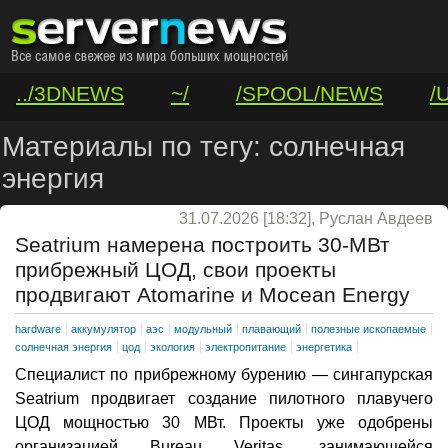
../3DNEWS
~/
/SPOOL/NEWS
/
/VAR/CONTACT
Материалы по тегу: солнечная
энергия
31.07.2026 [18:32], Руслан Авдеев
Seatrium намерена построить 30-МВт
прибрежный ЦОД, свои проекты
продвигают Atomarine и Mocean Energy
hardware
аккумулятор
аэс
модульный
плавающий
полезные ископаемые
солнечная энергия
цод
экология
электропитание
энергетика
Специалист по прибрежному бурению — сингапурская
Seatrium продвигает создание пилотного плавучего
ЦОД мощностью 30 МВт. Проекты уже одобрены
организацией Bureau Veritas, занимающейся