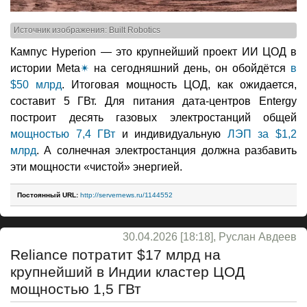
Источник изображения: Built Robotics
Кампус Hyperion — это крупнейший проект ИИ ЦОД в
истории Meta
✴
на сегодняшний день, он обойдётся
в
$50 млрд
. Итоговая мощность ЦОД, как ожидается,
составит 5 ГВт. Для питания дата-центров Entergy
построит десять газовых электростанций общей
мощностью 7,4 ГВт
и индивидуальную
ЛЭП за $1,2
млрд
. А солнечная электростанция должна разбавить
эти мощности «чистой» энергией.
Постоянный URL:
http://servernews.ru/1144552
30.04.2026 [18:18], Руслан Авдеев
Reliance потратит $17 млрд на
крупнейший в Индии кластер ЦОД
мощностью 1,5 ГВт