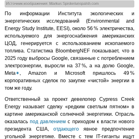
Источник изображения: Markus Spiske/unspalsh.com
По информации Института экологических и
энергетических исследований (Environmental and
Energy Study Institute, EESI), около 56 % электричества,
используемого для энергоснабжения американских
ЦОД, генерируется с использованием ископаемого
топлива. Статистика BloombergNEF показывает, что в
2025 году выбросы Google, связанные с потреблением
электроэнергии, выросли на 37 %, а на долю Google,
Meta
✴
, Amazon и Microsoft пришлось 49 %
корпоративных сделок по закупке «чистой» энергии в
том же году.
Ответственный за проект девелопер Cypress Creek
Energy называет сделку «редким светлым пятном» в
картине американской солнечной энергетики. Отрасль
оказалась
под давлением
с приходом к власти нового
президента США,
отдающего
явное предпочтение
угольной энергетике. Вместе с тем IT-гиганты ищут