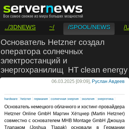
../3DNEWS
~/
/SPOOL/NEWS
/
/VAR/CONTACT
Основатель Hetzner создал
оператора солнечных
электростанций и
энергохранилищ HT clean energy
06.03.2025 [09:09],
Руслан Авдеев
hardware
hetzner
германия
солнечная энергия
экология
энергетика
Основатель немецкого облачного и хостинг-провайдера
Hetzner Online GmbH Мартин Хётцнер (Martin Hetzner)
совместно с основателем MHB Montage GmbH Джошуа
Тлапаком (Joshua Tlapak) основали в Германии