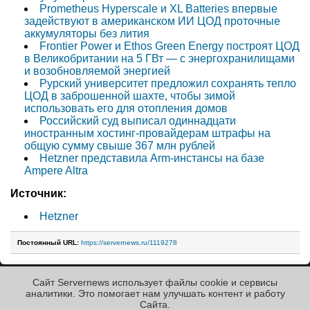
Prometheus Hyperscale и XL Batteries впервые
задействуют в американском ИИ ЦОД проточные
аккумуляторы без лития
Frontier Power и Ethos Green Energy построят ЦОД
в Великобритании на 5 ГВт — с энергохранилищами
и возобновляемой энергией
Рурский университет предложил сохранять тепло
ЦОД в заброшенной шахте, чтобы зимой
использовать его для отопления домов
Российский суд выписал одиннадцати
иностранным хостинг-провайдерам штрафы на
общую сумму свыше 367 млн рублей
Hetzner представила Arm-инстансы на базе
Ampere Altra
Источник:
Hetzner
Постоянный URL:
https://servernews.ru/1119278
Сайт Servernews использует файлы cookie и сервисы
« Назад к ленте
аналитики. Это помогает нам улучшать контент и работу
Cайта.