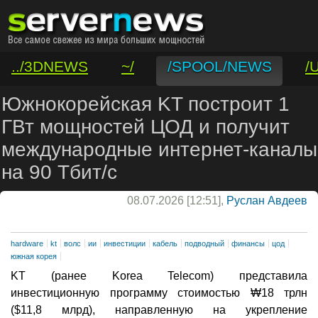
../3DNEWS
~/
/SPOOL/NEWS
/
/VAR/CONTACT
Южнокорейская KT построит 1
ГВт мощностей ЦОД и получит
международные интернет-каналы
на 90 Тбит/с
08.07.2026 [12:51],
Руслан Авдеев
hardware
kt
волс
ии
инвестиции
кабель
подводный
финансы
цод
южная корея
KT (ранее Korea Telecom) представила
инвестиционную программу стоимостью ₩18 трлн
($11,8 млрд), направленную на укрепление