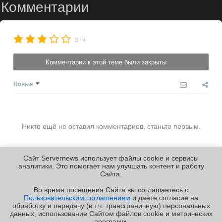
Комментарии
/
3
4
Комментарии к этой теме были закрыты
Новые
Никто ещё не оставил комментариев, станьте первым.
Сайт Servernews использует файлы cookie и сервисы
аналитики. Это помогает нам улучшать контент и работу
Cайта.
Во время посещения Cайта вы соглашаетесь с
Пользовательским соглашением
и даёте согласие на
✖
обработку и передачу (в т.ч. трансграничную) персональных
Copyright ©2010-2026
данных, использование Cайтом файлов cookie и метрических
Servernews
.
Пользовательское
соглашение
.
Защищено
программ.