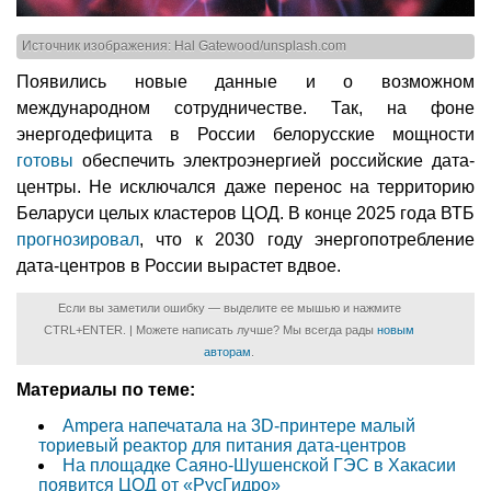
Источник изображения: Hal Gatewood/unsplash.com
Появились новые данные и о возможном
международном сотрудничестве. Так, на фоне
энергодефицита в России белорусские мощности
готовы
обеспечить электроэнергией российские дата-
центры. Не исключался даже перенос на территорию
Беларуси целых кластеров ЦОД. В конце 2025 года ВТБ
прогнозировал
, что к 2030 году энергопотребление
дата-центров в России вырастет вдвое.
Если вы заметили ошибку — выделите ее мышью и нажмите
CTRL+ENTER. | Можете написать лучше? Мы всегда рады
новым
авторам
.
Материалы по теме:
Ampera напечатала на 3D-принтере малый
ториевый реактор для питания дата-центров
На площадке Саяно-Шушенской ГЭС в Хакасии
появится ЦОД от «РусГидро»