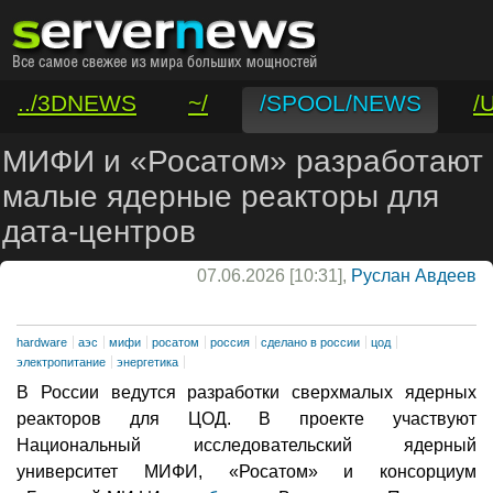
../3DNEWS
~/
/SPOOL/NEWS
/
/VAR/CONTACT
МИФИ и «Росатом» разработают
малые ядерные реакторы для
дата-центров
07.06.2026 [10:31],
Руслан Авдеев
hardware
аэс
мифи
росатом
россия
сделано в россии
цод
электропитание
энергетика
В России ведутся разработки сверхмалых ядерных
реакторов для ЦОД. В проекте участвуют
Национальный исследовательский ядерный
университет МИФИ, «Росатом» и консорциум