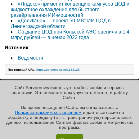
«Яндекс» применит концепцию кампусов ЦОД и
жидкостное охлаждение для быстрого
развёртывания ИИ-мощностей
«ДолИИна» — проект 50-МВт ИИ ЦОД в
Ленинградской области
Создание ЦОД при Кольской АЭС оценили в 1,4
млрд рублей — в ценах 2022 года
Источник:
Ведомости
Постоянный URL:
https://servernews.ru/1143125
Сайт Servernews использует файлы cookie и сервисы
« Назад к ленте
аналитики. Это помогает нам улучшать контент и работу
Cайта.
Во время посещения Cайта вы соглашаетесь с
Пользовательским соглашением
и даёте согласие на
✖
РЕКЛАМА • ООО «ЛАБОРАТОРИЯ ЧИСЛИТЕЛЬ»
обработку и передачу (в т.ч. трансграничную) персональных
Copyright ©2010-2026
данных, использование Cайтом файлов cookie и метрических
Servernews
.
Пользовательское
соглашение
.
Защищено
программ.
CURATOR
.
По всем интересующим Вас
«Графиня»: как Grafana, только лучше?
вопросам, Вы можете