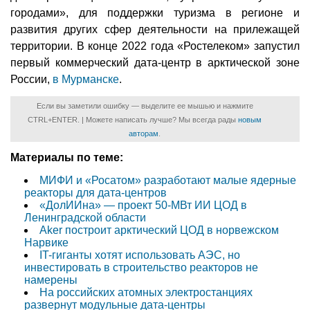
городами», для поддержки туризма в регионе и
развития других сфер деятельности на прилежащей
территории. В конце 2022 года «Ростелеком» запустил
первый коммерческий дата-центр в арктической зоне
России,
в Мурманске
.
Если вы заметили ошибку — выделите ее мышью и нажмите
CTRL+ENTER. | Можете написать лучше? Мы всегда рады
новым
авторам
.
Материалы по теме:
МИФИ и «Росатом» разработают малые ядерные
реакторы для дата-центров
«ДолИИна» — проект 50-МВт ИИ ЦОД в
Ленинградской области
Aker построит арктический ЦОД в норвежском
Нарвике
IT-гиганты хотят использовать АЭС, но
инвестировать в строительство реакторов не
намерены
На российских атомных электростанциях
развернут модульные дата-центры