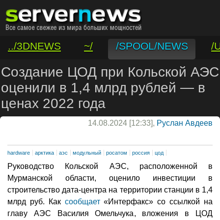
../3DNEWS
~/
/SPOOL/NEWS
/
/VAR/CONTACT
Создание ЦОД при Кольской АЭС
оценили в 1,4 млрд рублей — в
ценах 2022 года
14.08.2024 [12:33],
Руслан Авдеев
hardware
арктика
аэс
модульный
росатом
россия
цод
Руководство Кольской АЭС, расположенной в
Мурманской области, оценило инвестиции в
строительство дата-центра на территории станции в 1,4
млрд руб. Как
сообщает
«Интерфакс» со ссылкой на
главу АЭС Василия Омельчука, вложения в ЦОД